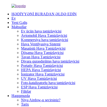
HƏDİYYƏNİ BURADAN ƏLDƏ EDİN
Ev
Yeni Gəliş
Məhsullar
Ev üçün hava təmizləyicisi
Avtomobil Hava Təmizləyicisi
Kommersiya hava təmizləyicisi
Hava Ventilyasiya Sistemi
Masaüstü Hava Təmizləyicisi
Döşəmə Hava Təmizləyicisi
Tavan Hava Təmizləyicisi
Divara quraşdırılmış hava təmizləyicisi
Portativ Hava Təmizləyicisi
HEPA Hava Təmizləyicisi
İonizator Hava Təmizləyicisi
UV Hava Təmizləyicisi
Foto-katalizatorlu hava təmizləyicisi
ESP Hava Təmizləyicisi
Filtrlər
Haqqımızda
Niyə Airdow-u seçirsiniz?
Tarix