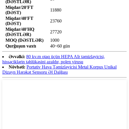
(DƏSTLƏR)
Miqdar/20'FT
11880
(DƏST)
Miqdar/40'FT
23760
(DƏST)
Miqdar/40'HQ
27720
(DƏSTLƏR)
MOQ (DƏSTLƏR)
1000
Qurğuşun vaxtı
40~60 gün
Əvvəlki:
80 kv.m otaq üçün HEPA AIr təmizləyicisi,
hissəciklərin təhlükəsini azaldır, polen virusu
Növbəti:
Portativ Hava Təmizləyicisi Metal Korpus Unikal
Dizayn Hərəkət Sensoru Əl Dalğası