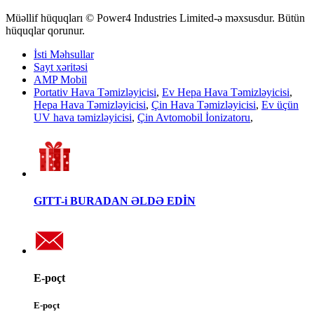
Müəllif hüquqları © Power4 Industries Limited-ə məxsusdur. Bütün
hüquqlar qorunur.
İsti Məhsullar
Sayt xəritəsi
AMP Mobil
Portativ Hava Təmizləyicisi
,
Ev Hepa Hava Təmizləyicisi
,
Hepa Hava Təmizləyicisi
,
Çin Hava Təmizləyicisi
,
Ev üçün
UV hava təmizləyicisi
,
Çin Avtomobil İonizatoru
,
GITT-i BURADAN ƏLDƏ EDİN
E-poçt
E-poçt