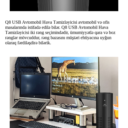
Q8 USB Avtomobil Hava Təmizləyicisi avtomobil və ofis
masalarında istifadə edilə bilər. Q8 USB Avtomobil Hava
Təmizləyicisi iki rəng seçimindədir, ümumiyyətlə qara və boz
rənglər mövcuddur, rəng bazasını müştəri ehtiyacına uyğun
olaraq fərdiləşdirə bilərik.