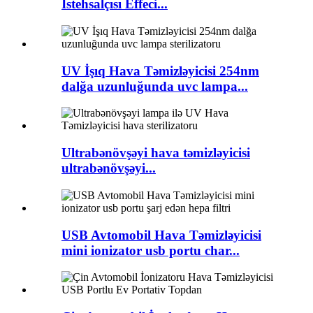
İstehsalçısı Effeci...
UV İşıq Hava Təmizləyicisi 254nm
dalğa uzunluğunda uvc lampa...
Ultrabənövşəyi hava təmizləyicisi
ultrabənövşəyi...
USB Avtomobil Hava Təmizləyicisi
mini ionizator usb portu char...