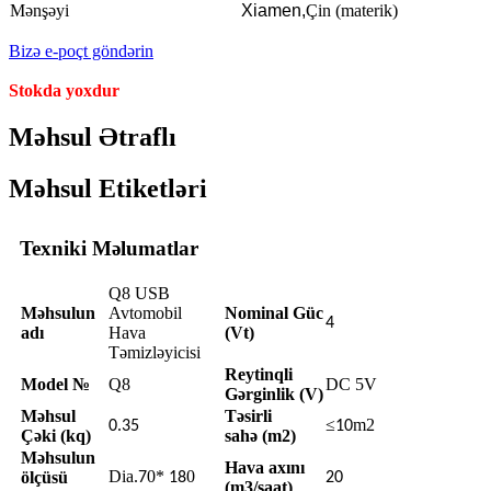
Mənşəyi
Xiamen,
Çin (materik)
Bizə e-poçt göndərin
Stokda yoxdur
Məhsul Ətraflı
Məhsul Etiketləri
Texniki Məlumatlar
Q8 USB
Məhsulun
Avtomobil
Nominal Güc
4
adı
Hava
(Vt)
Təmizləyicisi
Reytinqli
Model №
Q8
DC 5V
Gərginlik (V)
Məhsul
Təsirli
≤
m2
0.35
10
Çəki (kq)
sahə (m2)
Məhsulun
Hava axını
Dia.
0*
0
ölçüsü
7
18
20
(m3/saat)