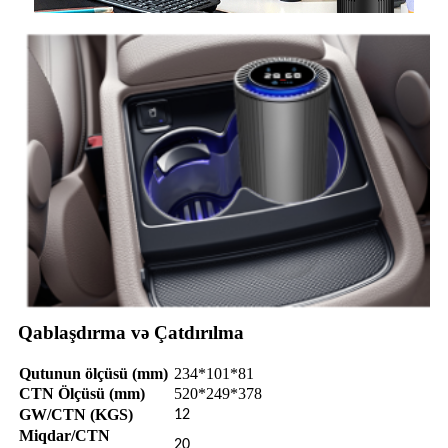
Qablaşdırma və Çatdırılma
Qutunun ölçüsü (mm)
234*101*81
CTN Ölçüsü (mm)
520*249*378
GW/CTN (KGS)
12
Miqdar/CTN
20