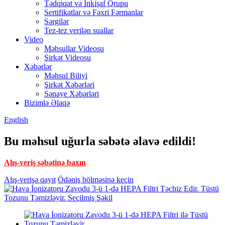
Tədqiqat və İnkişaf Qrupu
Sertifikatlar və Fəxri Fərmanlar
Sərgilər
Tez-tez verilən suallar
Video
Məhsullar Videosu
Şirkət Videosu
Xəbərlər
Məhsul Biliyi
Şirkət Xəbərləri
Sənaye Xəbərləri
Bizimlə Əlaqə
English
Bu məhsul uğurla səbətə əlavə edildi!
Alış-veriş səbətinə baxın
Alış-verişə qayıt
Ödəniş bölməsinə keçin