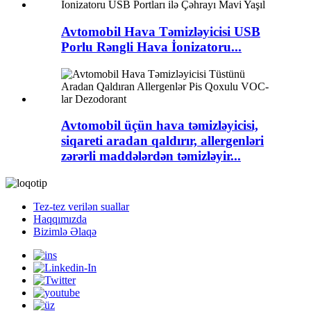
Avtomobil Hava Təmizləyicisi USB
Porlu Rəngli Hava İonizatoru...
Avtomobil üçün hava təmizləyicisi,
siqareti aradan qaldırır, allergenləri
zərərli maddələrdən təmizləyir...
Tez-tez verilən suallar
Haqqımızda
Bizimlə Əlaqə