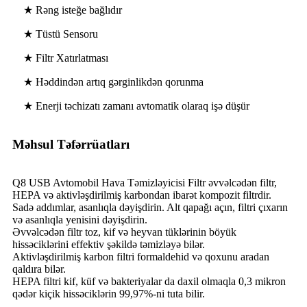
★ Rəng isteğe bağlıdır
★ Tüstü Sensoru
★ Filtr Xatırlatması
★ Həddindən artıq gərginlikdən qorunma
★ Enerji təchizatı zamanı avtomatik olaraq işə düşür
Məhsul Təfərrüatları
Q8 USB Avtomobil Hava Təmizləyicisi Filtr əvvəlcədən filtr,
HEPA və aktivləşdirilmiş karbondan ibarət kompozit filtrdir.
Sadə addımlar, asanlıqla dəyişdirin. Alt qapağı açın, filtri çıxarın
və asanlıqla yenisini dəyişdirin.
Əvvəlcədən filtr toz, kif və heyvan tüklərinin böyük
hissəciklərini effektiv şəkildə təmizləyə bilər.
Aktivləşdirilmiş karbon filtri formaldehid və qoxunu aradan
qaldıra bilər.
HEPA filtri kif, küf və bakteriyalar da daxil olmaqla 0,3 mikron
qədər kiçik hissəciklərin 99,97%-ni tuta bilir.