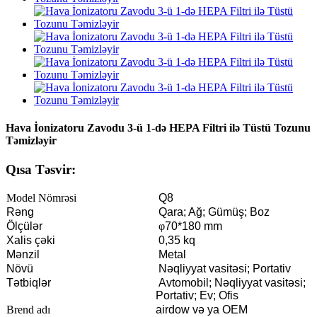
Hava İonizatoru Zavodu 3-ü 1-də HEPA Filtri ilə Tüstü Tozunu
Təmizləyir
Qısa Təsvir:
Model Nömrəsi
Q8
Rəng
Qara; Ağ; Gümüş; Boz
Ölçülər
φ
70*180 mm
Xalis çəki
0,35 kq
Mənzil
Metal
Növü
Nəqliyyat vasitəsi; Portativ
Tətbiqlər
Avtomobil; Nəqliyyat vasitəsi;
Portativ; Ev; Ofis
Brend adı
airdow və ya OEM