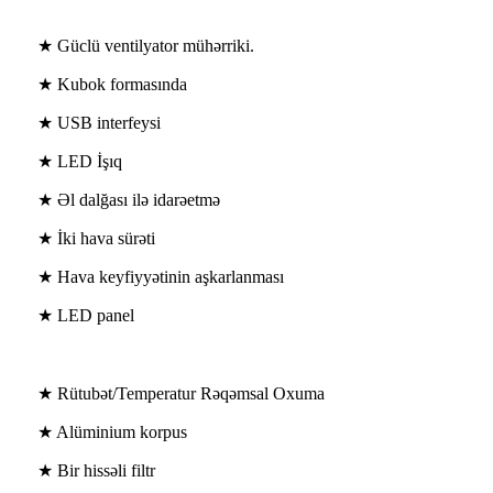
★ Güclü ventilyator mühərriki.
★ Kubok formasında
★ USB interfeysi
★ LED İşıq
★ Əl dalğası ilə idarəetmə
★ İki hava sürəti
★ Hava keyfiyyətinin aşkarlanması
★ LED panel
★ Rütubət/Temperatur Rəqəmsal Oxuma
★ Alüminium korpus
★ Bir hissəli filtr