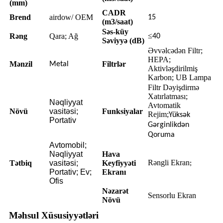
(mm)
CADR
Brend
airdow/ OEM
15
(m3/saat)
Səs-küy
≤
Rəng
Qara; Ağ
40
Səviyyə (dB)
Əvvəlcədən Filtr;
HEPA;
Mənzil
Filtrlər
Metal
Aktivləşdirilmiş
Karbon; UB Lampa
Filtr Dəyişdirmə
Xatırlatması;
Nəqliyyat
Avtomatik
Növü
vasitəsi;
Funksiyalar
Rejim;
Yüksək
Portativ
Gərginlikdən
Qoruma
Avtomobil;
Nəqliyyat
Hava
Rəngli Ekran
Tətbiq
vasitəsi;
Keyfiyyəti
;
Portativ; Ev;
Ekranı
Ofis
Nəzarət
Sensorlu Ekran
Növü
Məhsul Xüsusiyyətləri