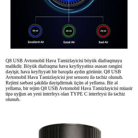
Q8 USB Avtomobil Hava Təmizləyicisi böyük diafraqmaya
malikdir. Böyük diafraqma hava keyfiyyətinə əsasən rəngini
dəyişir, hava keyfiyyəti bir baxışda aydın görünür. Q8 USB
Avtomobil Hava Təmizləyicisi jest sensoru ilə təchiz olunub.
Rejimi sərbəst şəkildə dəyişdirmək üçün əl yelləmə. Bir əl
yelləmə, bir rejim Q8 USB Avtomobil Hava Təmizləyicisi müasir
tipə uyğun ən yeni interfeys olan TYPE C interfeysi ilə təchiz
olunub.