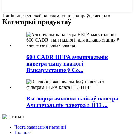
Напішыце тут сваё паведамленне і адпраўце яго нам
Катэгорыі прадуктаў
600 CADR HEPA ачышчальнік
паветра тыпу падлогі
Выкарыстанне ў Co...
Вытворца ачышчальнікаў паветра
Ачышчальнік паветра з H13 ...
Часта задаваныя пытанні
Пра нас