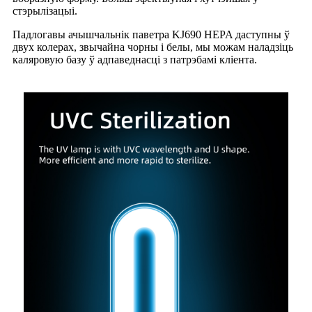
стэрылізацыі.
Падлогавы ачышчальнік паветра KJ690 HEPA даступны ў
двух колерах, звычайна чорны і белы, мы можам наладзіць
каляровую базу ў адпаведнасці з патрэбамі кліента.