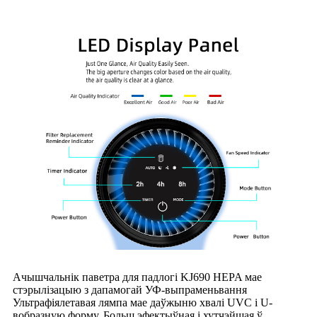
Ачышчальнік паветра для падлогі KJ690 HEPA мае
стэрылізацыю з дапамогай УФ-выпраменьвання
Ультрафіялетавая лямпа мае даўжыню хвалі UVC і U-
вобразную форму. Больш эфектыўная і хутчэйшая ў