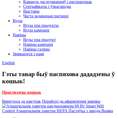
Каманда даследаванняў і распрацовак
Сертыфікаты і ўзнагароды
Выставы
Часта задаваныя пытанні
Відэа
Відэа пра прадукты
Відэа кампаніі
Навіны
Веды пра прадукт
Навіны кампаніі
Навіны галіны
Звяжыцеся з намі
English
Гэты тавар быў паспяхова дададзены ў
кошык!
Праглядзець кошык
Вярнуцца да пакупак
Перайсці да афармлення замовы