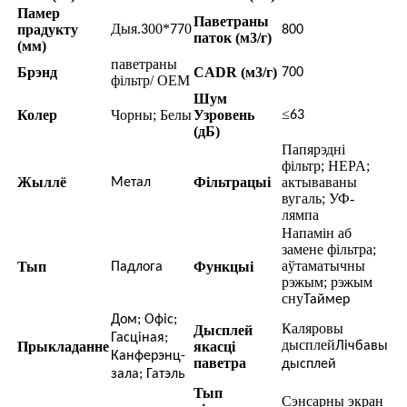
Памер
Паветраны
Дыя.
00*
0
прадукту
3
77
800
паток (м3/г)
(мм)
паветраны
Брэнд
CADR (м3/г)
700
фільтр/ OEM
Шум
≤
Колер
Чорны; Белы
Узровень
63
(дБ)
Папярэдні
фільтр; HEPA;
Жыллё
Фільтрацыі
актываваны
Метал
вугаль; УФ-
лямпа
Напамін аб
замене фільтра;
аўтаматычны
Тып
Функцыі
Падлога
рэжым; рэжым
сну
Таймер
Дом; Офіс;
Каляровы
Дысплей
Гасціная;
дысплей
Прыкладанне
якасці
Лічбавы
Канферэнц-
паветра
дысплей
зала; Гатэль
Тып
Сэнсарны экран