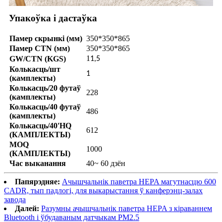
Упакоўка і дастаўка
Памер скрынкі (мм)
350*350*865
Памер CTN (мм)
350*350*865
1
GW/CTN (KGS)
1,5
Колькасць/шт
1
(камплекты)
Колькасць/20 футаў
228
(камплекты)
Колькасць/40 футаў
486
(камплекты)
Колькасць/40'HQ
612
(КАМПЛЕКТЫ)
MOQ
1000
(КАМПЛЕКТЫ)
Час выканання
40~ 60 дзён
Папярэдняе:
Ачышчальнік паветра HEPA магутнасцю 600
CADR, тып падлогі, для выкарыстання ў канферэнц-залах
завода
Далей:
Разумны ачышчальнік паветра HEPA з кіраваннем
Bluetooth і ўбудаваным датчыкам PM2.5