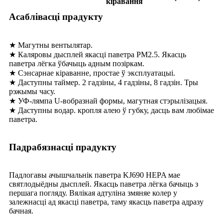
кіравання
Асаблівасці прадукту
★ Магутны вентылятар.
★ Каляровы дысплей якасці паветра PM2.5. Якасць
паветра лёгка ўбачыць адным позіркам.
★ Сэнсарнае кіраванне, простае ў эксплуатацыі.
★ Даступны таймер. 2 гадзіны, 4 гадзіны, 8 гадзін. Тры
рэжымы часу.
★ УФ-лямпа U-вобразнай формы, магутная стэрылізацыя.
★ Даступны водар. кропля алею ў губку, дасць вам любімае
паветра.
Падрабязнасці прадукту
Падлогавы ачышчальнік паветра KJ690 HEPA мае
святлодыёдны дысплей. Якасць паветра лёгка бачыць з
першага погляду. Вялікая адтуліна змяняе колер у
залежнасці ад якасці паветра, таму якасць паветра адразу
бачная.