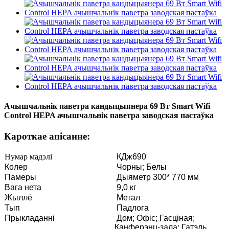
Ачышчальнік паветра кандыцыянера 69 Вт Smart Wifi
Control HEPA ачышчальнік паветра заводская пастаўка
Кароткае апісанне:
Нумар мадэлі
КДж690
Колер
Чорны; Белы
Памеры
Дыяметр 300* 770 мм
Вага нета
9,0 кг
Жыллё
Метал
Тып
Падлога
Прыкладанні
Дом; Офіс; Гасціная;
Канферэнц-зала; Гатэль