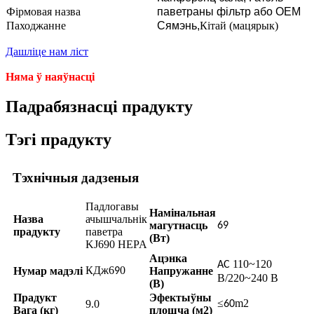
Фірмовая назва
паветраны фільтр або OEM
Паходжанне
Сямэнь,
Кітай (мацярык)
Дашліце нам ліст
Няма ў наяўнасці
Падрабязнасці прадукту
Тэгі прадукту
Тэхнічныя дадзеныя
Падлогавы
Намінальная
Назва
ачышчальнік
магутнасць
69
прадукту
паветра
(Вт)
KJ690 HEPA
Ацэнка
110~120
AC
КДж6
0
Нумар мадэлі
Напружанне
9
В/220~240 В
(В)
Прадукт
Эфектыўны
≤
m2
9.0
60
Вага (кг)
плошча (м2)