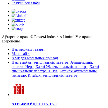
Звяжыцеся з намі
Аўтарскае права © Power4 Industries Limited Усе правы
абаронены.
Папулярныя тавары
Мапа сайта
AMP для мабільных прылад
Партатыўны ачышчальнік паветра
,
Ачышчальнік
паветра Hepa
,
Хатні УФ-ачышчальнік паветра
,
Хатні
ачышчальнік паветра HEPA
,
Кітайскі аўтамабільны
іанізатар
,
Кітайскі ачышчальнік паветра
,
АТРЫМАЙЦЕ ГІТА ТУТ