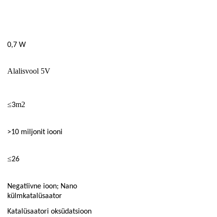
0,7 W
Alalisvool 5V
≤
m2
3
>10 miljonit iooni
≤
26
Negatiivne ioon; Nano
külmkatalüsaator
Katalüsaatori oksüdatsioon