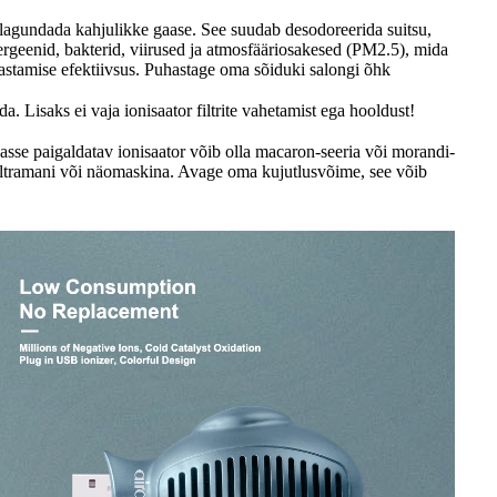
 lagundada kahjulikke gaase. See suudab desodoreerida suitsu,
ergeenid, bakterid, viirused ja atmosfääriosakesed (PM2.5), mida
uhastamise efektiivsus. Puhastage oma sõiduki salongi õhk
 Lisaks ei vaja ionisaator filtrite vahetamist ega hooldust!
sasse paigaldatav ionisaator võib olla macaron-seeria või morandi-
, ultramani või näomaskina. Avage oma kujutlusvõime, see võib