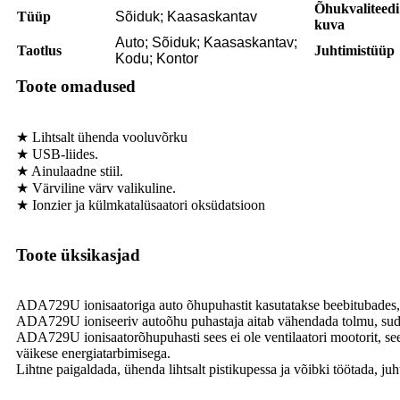
Õhukvaliteedi
Tüüp
Sõiduk; Kaasaskantav
kuva
Auto; Sõiduk; Kaasaskantav;
Taotlus
Juhtimistüüp
Kodu; Kontor
Toote omadused
★ Lihtsalt ühenda vooluvõrku
★ USB-liides.
★ Ainulaadne stiil.
★ Värviline värv valikuline.
★ Ionzier ja külmkatalüsaatori oksüdatsioon
Toote üksikasjad
ADA729U ionisaatoriga auto õhupuhastit kasutatakse beebitubades, 
ADA729U ioniseeriv autoõhu puhastaja aitab vähendada tolmu, sudu,
ADA729U ionisaatorõhupuhasti sees ei ole ventilaatori mootorit,
väikese energiatarbimisega.
Lihtne paigaldada, ühenda lihtsalt pistikupessa ja võibki töötada, j