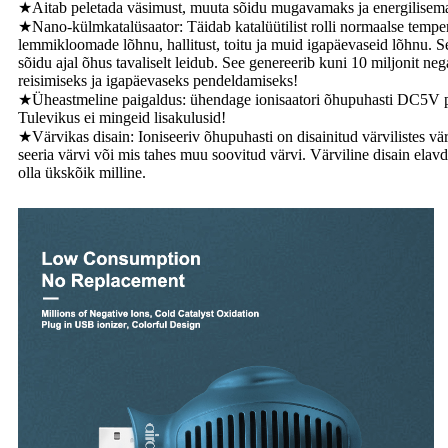
★Aitab peletada väsimust, muuta sõidu mugavamaks ja energilisem
★Nano-külmkatalüsaator: Täidab katalüütilist rolli normaalse tempe
lemmikloomade lõhnu, hallitust, toitu ja muid igapäevaseid lõhnu. Se
sõidu ajal õhus tavaliselt leidub. See genereerib kuni 10 miljonit n
reisimiseks ja igapäevaseks pendeldamiseks!
★Üheastmeline paigaldus: ühendage ionisaatori õhupuhasti DC5V pistik
Tulevikus ei mingeid lisakulusid!
★Värvikas disain: Ioniseeriv õhupuhasti on disainitud värvilistes vär
seeria värvi või mis tahes muu soovitud värvi. Värviline disain ela
olla ükskõik milline.