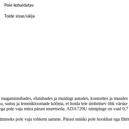
Pole kohaldatav
Toide sisse/välja
magamistubades, elutubades ja muidugi autodes, kontorites ja muudes
 suitsu ja lemmikloomade kõõma, et hoida teie ümbritsev õhk värske 
 seega pole vaja müra pärast muretseda. ADA729U nimipinge on vaid 
uhtimiseks pole vaja rohkem samme. Pärast müüki pole hooldust ega filtri