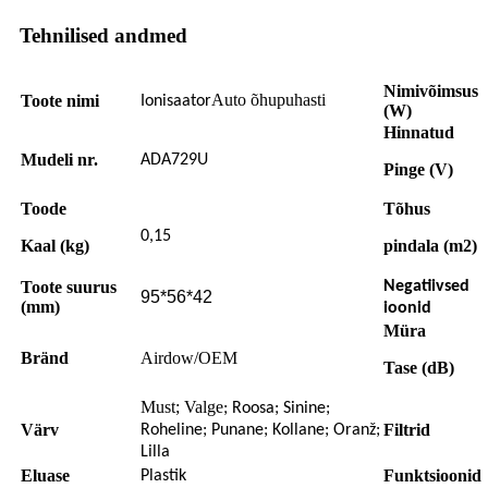
Tehnilised andmed
Nimivõimsus
Auto õhupuhasti
Toote nimi
Ionisaator
(W)
Hinnatud
Mudeli nr.
ADA729U
Pinge (V)
Toode
Tõhus
0,15
Kaal (kg)
pindala (m2)
Toote suurus
Negatiivsed
95*56*42
(mm)
ioonid
Müra
Bränd
Airdow/OEM
Tase (dB)
Must; Valge
; Roosa; Sinine;
Värv
Filtrid
Roheline; Punane; Kollane; Oranž;
Lilla
Eluase
Funktsioonid
Plastik