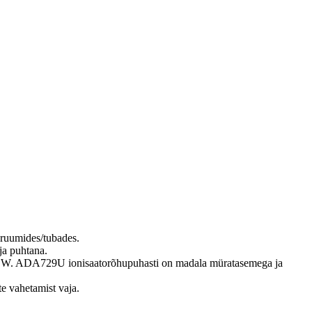
 ruumides/tubades.
ja puhtana.
0,7 W. ADA729U ionisaatorõhupuhasti on madala müratasemega ja
te vahetamist vaja.