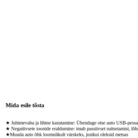
Mida esile tõsta
★ Juhtmevaba ja lihtne kasutamine: Ühendage otse auto USB-pessa,
★ Negatiivsete ioonide eraldumine: imab passiivset suitsetamist, lõh
★Muuda auto õhk loomulikult värskeks, justkui oleksid metsas