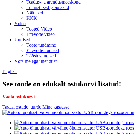
Teadus- ja arendusmeeskond
Tunnistused ja autasud
Näitused
KKK
Video
Tooted Video
Ettevõtte video
Uudised
Toote tundmine
Ettevõtte uudised
Tööstusuudised
Võta meiega ühendust
English
See toode on edukalt ostukorvi lisatud!
Vaata ostukorvi
Tagasi ostude juurde
Mine kassasse