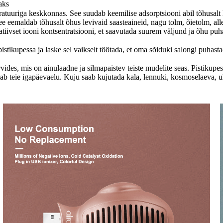
aks
ratuuriga keskkonnas. See suudab keemilise adsorptsiooni abil tõhusalt
e eemaldab tõhusalt õhus levivaid saasteaineid, nagu tolm, õietolm, all
egatiivset iooni kontsentratsiooni, et saavutada suurem väljund ja õhu p
upessa ja laske sel vaikselt töötada, et oma sõiduki salongi puhastada.
vides, mis on ainulaadne ja silmapaistev teiste mudelite seas. Pistikupe
vdab teie igapäevaelu. Kuju saab kujutada kala, lennuki, kosmoselaeva