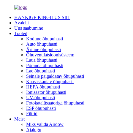
HANKIGE KINGITUS SIIT
Avaleht
Uus saabumine
Tooted
Kodune õhupuhasti
Auto õhupuhasti
Äriline õhupuhasti
Õhuventilatsioonisüsteem
Laua õhupuhasti
Põranda õhupuhasti
Lae õhupuhasti
Seinale paigaldatav õhupuhasti
Kaasaskantav õhupuhasti
HEPA õhupuhasti
Ionisaator õhupuhasti
UV-õhupuhasti
Fotokatalüsaatoriga õhupuhasti
ESP õhupuhasti
Filtrid
Meist
Miks valida Airdow
Ajalugu