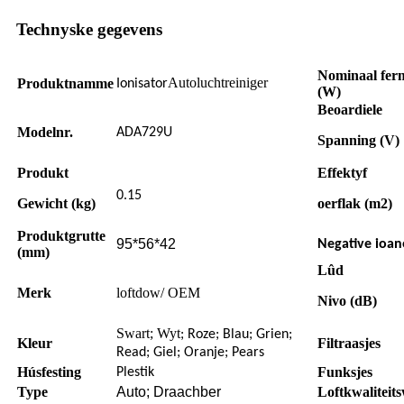
Technyske gegevens
Nominaal fer
Autoluchtreiniger
Produktnamme
Ionisator
(W)
Beoardiele
Modelnr.
ADA729U
Spanning (V)
Produkt
Effektyf
0.15
Gewicht (kg)
oerflak (m2)
Produktgrutte
95*56*42
Negative ioa
(mm)
Lûd
Merk
loftdow/ OEM
Nivo (dB)
Swart; Wyt
; Roze; Blau; Grien;
Kleur
Filtraasjes
Read; Giel; Oranje; Pears
Húsfesting
Funksjes
Plestik
Type
Auto; Draachber
Loftkwaliteits