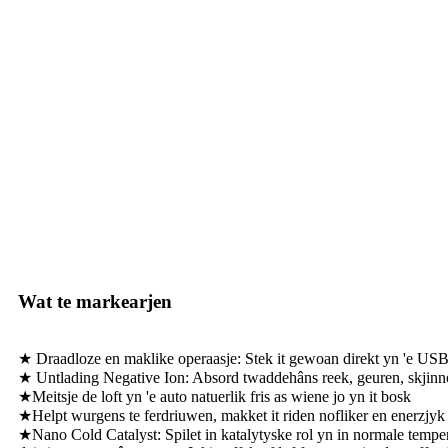
Wat te markearjen
★ Draadloze en maklike operaasje: Stek it gewoan direkt yn 'e USB-s
★ Untlading Negative Ion: Absord twaddehâns reek, geuren, skjinne l
★Meitsje de loft yn 'e auto natuerlik fris as wiene jo yn it bosk
★Helpt wurgens te ferdriuwen, makket it riden nofliker en enerzjyk
★Nano Cold Catalyst: Spilet in katalytyske rol yn in normale temper