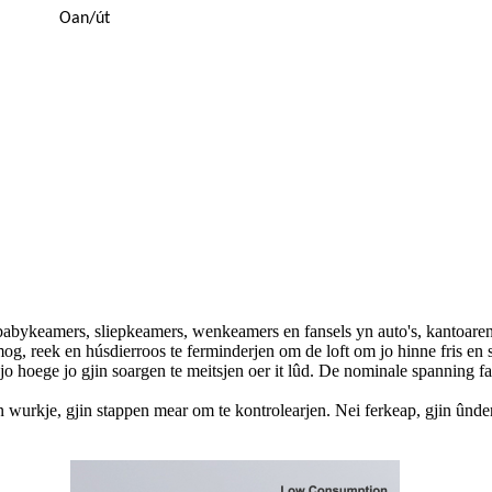
Oan/út
abykeamers, sliepkeamers, wenkeamers en fansels yn auto's, kantoare
g, reek en húsdierroos te ferminderjen om de loft om jo hinne fris en s
en jo hoege jo gjin soargen te meitsjen oer it lûd. De nominale spanni
in wurkje, gjin stappen mear om te kontrolearjen. Nei ferkeap, gjin ûnderh