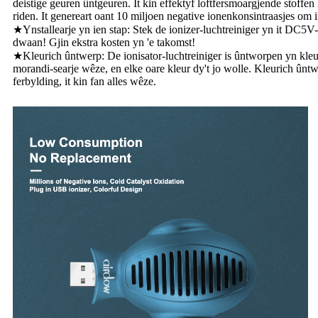
deistige geuren ûntgeuren. It kin effektyf loftfersmoargjende stoffen 
riden. It genereart oant 10 miljoen negative ionenkonsintraasjes om in
★Ynstallearje yn ien stap: Stek de ionizer-luchtreiniger yn it DC5V-st
dwaan! Gjin ekstra kosten yn 'e takomst!
★Kleurich ûntwerp: De ionisator-luchtreiniger is ûntworpen yn kleuri
morandi-searje wêze, en elke oare kleur dy't jo wolle. Kleurich ûntwe
ferbylding, it kin fan alles wêze.