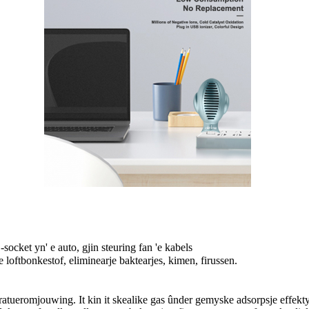
ocket yn' e auto, gjin steuring fan 'e kabels
oftbonkestof, eliminearje baktearjes, kimen, firussen.
atueromjouwing. It kin it skealike gas ûnder gemyske adsorpsje effektyf