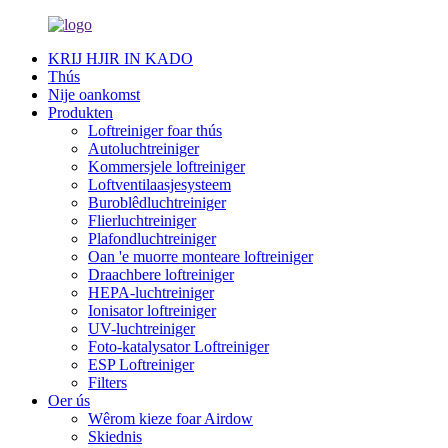
KRIJ HJIR IN KADO
Thús
Nije oankomst
Produkten
Loftreiniger foar thús
Autoluchtreiniger
Kommersjele loftreiniger
Loftventilaasjesysteem
Buroblêdluchtreiniger
Flierluchtreiniger
Plafondluchtreiniger
Oan 'e muorre monteare loftreiniger
Draachbere loftreiniger
HEPA-luchtreiniger
Ionisator loftreiniger
UV-luchtreiniger
Foto-katalysator Loftreiniger
ESP Loftreiniger
Filters
Oer ús
Wêrom kieze foar Airdow
Skiednis