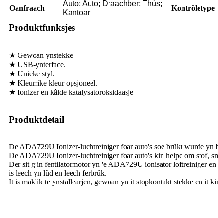
Auto; Auto; Draachber; Thús;
Oanfraach
Kontrôletype
Kantoar
Produktfunksjes
★ Gewoan ynstekke
★ USB-ynterface.
★ Unieke styl.
★ Kleurrike kleur opsjoneel.
★ Ionizer en kâlde katalysatoroksidaasje
Produktdetail
De ADA729U Ionizer-luchtreiniger foar auto's soe brûkt wurde yn b
De ADA729U Ionizer-luchtreiniger foar auto's kin helpe om stof, smo
Der sit gjin fentilatormotor yn 'e ADA729U ionisator loftreiniger 
is leech yn lûd en leech ferbrûk.
It is maklik te ynstallearjen, gewoan yn it stopkontakt stekke en it k