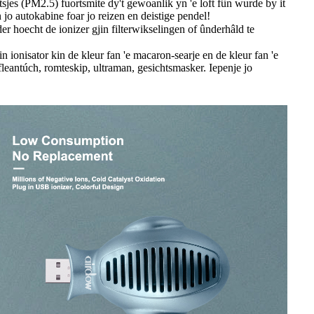
ltsjes (PM2.5) fuortsmite dy't gewoanlik yn 'e loft fûn wurde by it
n jo autokabine foar jo reizen en deistige pendel!
der hoecht de ionizer gjin filterwikselingen of ûnderhâld te
ionisator kin de kleur fan 'e macaron-searje en de kleur fan 'e
fleantúch, romteskip, ultraman, gesichtsmasker. Iepenje jo