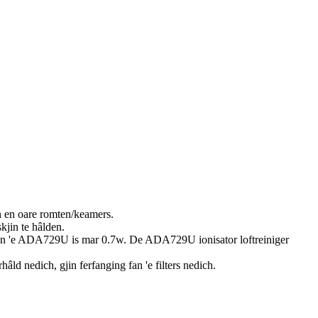
n en oare romten/keamers.
kjin te hâlden.
ng fan 'e ADA729U is mar 0.7w. De ADA729U ionisator loftreiniger
âld nedich, gjin ferfanging fan 'e filters nedich.