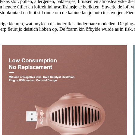
lykas stof, pollen, allergenen, baktearjes, firussen en atmosfearyske die
 hegere útfier en loftreinigingseffisjinsje te berikken. Suverje de loft y
opkontakt en lit it stil rinne om de kabine fan jo auto te suverjen. Fier
ge kleuren, wat unyk en útsûnderlik is ûnder oare modellen. De plug-in 
rp fleurt jo deistich libben op. De foarm kin ôfbylde wurde as in fisk, 