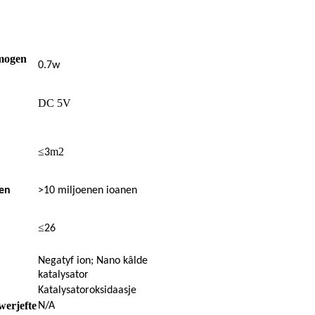
mogen
0.7w
DC 5V
≤
m2
3
nen
>10 miljoenen ioanen
≤
26
Negatyf ion; Nano kâlde
katalysator
Katalysatoroksidaasje
werjefte
N/A