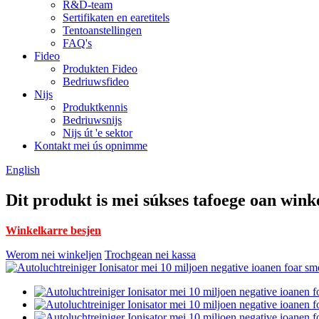
R&D-team
Sertifikaten en earetitels
Tentoanstellingen
FAQ's
Fideo
Produkten Fideo
Bedriuwsfideo
Nijs
Produktkennis
Bedriuwsnijs
Nijs út 'e sektor
Kontakt mei ús opnimme
English
Dit produkt is mei súkses tafoege oan wink
Winkelkarre besjen
Werom nei winkeljen
Trochgean nei kassa