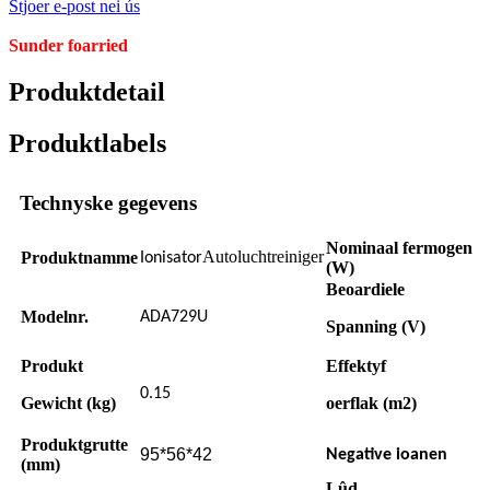
Stjoer e-post nei ús
Sunder foarried
Produktdetail
Produktlabels
Technyske gegevens
Nominaal fermogen
Autoluchtreiniger
Produktnamme
Ionisator
(W)
Beoardiele
Modelnr.
ADA729U
Spanning (V)
Produkt
Effektyf
0.15
Gewicht (kg)
oerflak (m2)
Produktgrutte
95*56*42
Negative ioanen
(mm)
Lûd