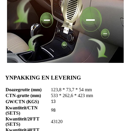
YNPAKKING EN LEVERING
Doazegrutte (mm)
123,8 * 73,7 * 54 mm
CTN-grutte (mm)
533 * 262,6 * 423 mm
GW/CTN (KGS)
13
Kwantiteit/CTN
98
(SETS)
Kwantiteit/20'FT
43120
(SETS)
Kwantiteit/40'FT