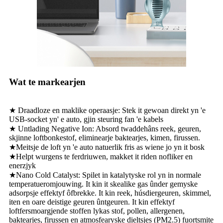
Wat te markearjen
★ Draadloze en maklike operaasje: Stek it gewoan direkt yn 'e
USB-socket yn' e auto, gjin steuring fan 'e kabels
★ Untlading Negative Ion: Absord twaddehâns reek, geuren,
skjinne loftbonkestof, eliminearje baktearjes, kimen, firussen.
★Meitsje de loft yn 'e auto natuerlik fris as wiene jo yn it bosk
★Helpt wurgens te ferdriuwen, makket it riden nofliker en
enerzjyk
★Nano Cold Catalyst: Spilet in katalytyske rol yn in normale
temperatueromjouwing. It kin it skealike gas ûnder gemyske
adsorpsje effektyf ôfbrekke. It kin reek, húsdiergeuren, skimmel,
iten en oare deistige geuren ûntgeuren. It kin effektyf
loftfersmoargjende stoffen lykas stof, pollen, allergenen,
baktearjes, firussen en atmosfearyske dieltsjes (PM2.5) fuortsmite