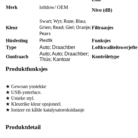
Merk
loftdow/ OEM
Nivo (dB)
Swart; Wyt
; Roze; Blau;
Kleur
Filtraasjes
Grien; Read; Giel; Oranje;
Pears
Húsfesting
Funksjes
Plestik
Type
Auto; Draachber
Loftkwaliteitswerjefte
Auto; Auto; Draachber;
Oanfraach
Kontrôletype
Thús; Kantoar
Produktfunksjes
★ Gewoan ynstekke
★ USB-ynterface.
★ Unieke styl.
★ Kleurrike kleur opsjoneel.
★ Ionizer en kâlde katalysatoroksidaasje
Produktdetail