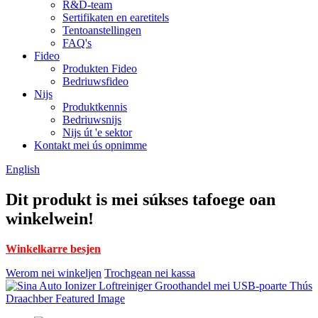
R&D-team
Sertifikaten en earetitels
Tentoanstellingen
FAQ's
Fideo
Produkten Fideo
Bedriuwsfideo
Nijs
Produktkennis
Bedriuwsnijs
Nijs út 'e sektor
Kontakt mei ús opnimme
English
Dit produkt is mei súkses tafoege oan
winkelwein!
Winkelkarre besjen
Werom nei winkeljen
Trochgean nei kassa