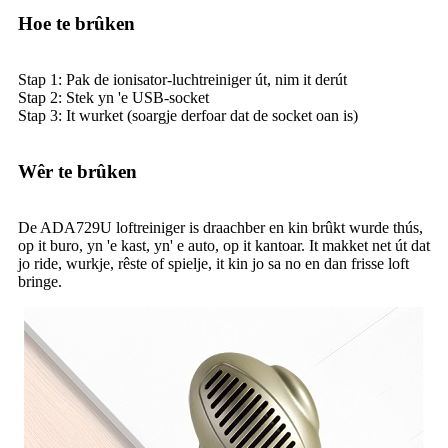
Hoe te brûken
Stap 1: Pak de ionisator-luchtreiniger út, nim it derút
Stap 2: Stek yn 'e USB-socket
Stap 3: It wurket (soargje derfoar dat de socket oan is)
Wêr te brûken
De ADA729U loftreiniger is draachber en kin brûkt wurde thús,
op it buro, yn 'e kast, yn' e auto, op it kantoar. It makket net út dat
jo ride, wurkje, rêste of spielje, it kin jo sa no en dan frisse loft
bringe.