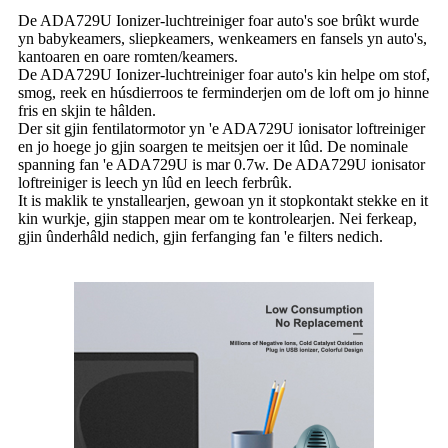
De ADA729U Ionizer-luchtreiniger foar auto's soe brûkt wurde
yn babykeamers, sliepkeamers, wenkeamers en fansels yn auto's,
kantoaren en oare romten/keamers.
De ADA729U Ionizer-luchtreiniger foar auto's kin helpe om stof,
smog, reek en húsdierroos te ferminderjen om de loft om jo hinne
fris en skjin te hâlden.
Der sit gjin fentilatormotor yn 'e ADA729U ionisator loftreiniger
en jo hoege jo gjin soargen te meitsjen oer it lûd. De nominale
spanning fan 'e ADA729U is mar 0.7w. De ADA729U ionisator
loftreiniger is leech yn lûd en leech ferbrûk.
It is maklik te ynstallearjen, gewoan yn it stopkontakt stekke en it
kin wurkje, gjin stappen mear om te kontrolearjen. Nei ferkeap,
gjin ûnderhâld nedich, gjin ferfanging fan 'e filters nedich.