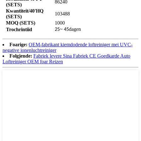
86240
(SETS)
Kwantiteit/40'HQ
103488
(SETS)
MOQ (SETS)
1000
~
dagen
Trochrintiid
25
45
Foarige:
OEM-fabrikant kiemdodende loftreiniger mei UVC-
negative ionenluchtreiniger
Folgjende:
Fabriek levere Sina Fabriek CE Goedkarde Auto
Loftreiniger OEM foar Reizen