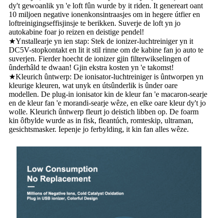
dy't gewoanlik yn 'e loft fûn wurde by it riden. It genereart oant
10 miljoen negative ionenkonsintraasjes om in hegere útfier en
loftreinigingseffisjinsje te berikken. Suverje de loft yn jo
autokabine foar jo reizen en deistige pendel!
★Ynstallearje yn ien stap: Stek de ionizer-luchtreiniger yn it
DC5V-stopkontakt en lit it stil rinne om de kabine fan jo auto te
suverjen. Fierder hoecht de ionizer gjin filterwikselingen of
ûnderhâld te dwaan! Gjin ekstra kosten yn 'e takomst!
★Kleurich ûntwerp: De ionisator-luchtreiniger is ûntworpen yn
kleurige kleuren, wat unyk en útsûnderlik is ûnder oare
modellen. De plug-in ionisator kin de kleur fan 'e macaron-searje
en de kleur fan 'e morandi-searje wêze, en elke oare kleur dy't jo
wolle. Kleurich ûntwerp fleurt jo deistich libben op. De foarm
kin ôfbylde wurde as in fisk, fleantúch, romteskip, ultraman,
gesichtsmasker. Iepenje jo ferbylding, it kin fan alles wêze.