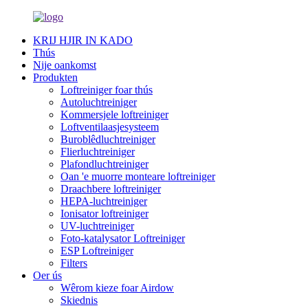
KRIJ HJIR IN KADO
Thús
Nije oankomst
Produkten
Loftreiniger foar thús
Autoluchtreiniger
Kommersjele loftreiniger
Loftventilaasjesysteem
Buroblêdluchtreiniger
Flierluchtreiniger
Plafondluchtreiniger
Oan 'e muorre monteare loftreiniger
Draachbere loftreiniger
HEPA-luchtreiniger
Ionisator loftreiniger
UV-luchtreiniger
Foto-katalysator Loftreiniger
ESP Loftreiniger
Filters
Oer ús
Wêrom kieze foar Airdow
Skiednis