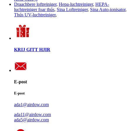
Draachbere loftreiniger
,
Hepa-luchtreiniger
,
HEPA-
luchtreiniger foar thús
,
Sina Loftreiniger
,
Sina Auto-ionisator
,
Thús UV-luchtreiniger
,
KRIJ GITT HJIR
E-post
E-post
ada1@airdow.com
ada11@airdow.com
ada5@airdow.com