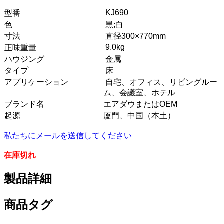
KJ690
型番
色
黒;白
寸法
直径300×770mm
9.0kg
正味重量
ハウジング
金属
タイプ
床
アプリケーション
自宅、オフィス、リビングルー
ム、会議室、ホテル
ブランド名
エアダウまたはOEM
起源
厦門、
中国（本土）
私たちにメールを送信してください
在庫切れ
製品詳細
商品タグ