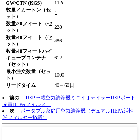
1
GW/CTN (KGS)
1.5
数量／カートン（セ
1
ット）
数量/20フィート（セ
228
ット）
数量/40フィート（セ
486
ット）
数量/40フィートハイ
キューブコンテナ
612
（セット）
最小注文数量（セッ
1000
ト）
リードタイム
40～60日
前の：
USB車載空気清浄機ミニイオナイザーUSBポート
充電HEPAフィルター
次：
ポータブル家庭用空気清浄機（デュアルHEPA活性
炭フィルター搭載）