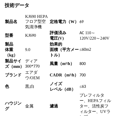
技術データ
KJ690 HEPA
フロア型空
製品名
定格電力（W）
69
気清浄機
評価済み
110～
AC
型番
KJ6
0
9
電圧(V)
120V/220～240V
製品
効果的
≤
m2
体重
9.0
面積（平方メー
60
（kg）
トル）
製品サイ
ディア
風量（m³/h）
800
00*
0
ズ（mm）
3
77
エアダ
ブランド
CADR（m³/h）
700
ウ/OEM
ノイズ
色
黒;白
≤
63
レベル（dB）
プレフィルタ
ー、HEPAフィル
ハウジン
濾過
ター、活性炭フ
金属
グ
ィルター、UVラ