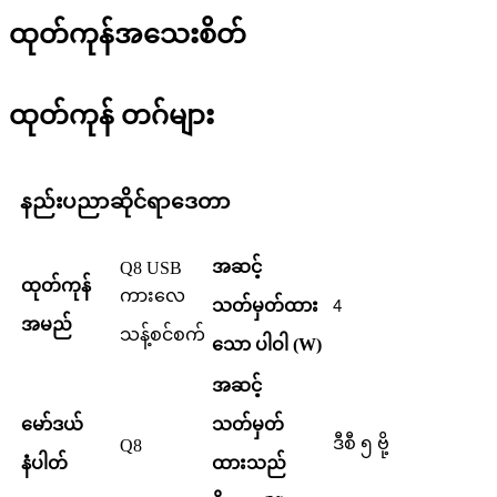
ထုတ်ကုန်အသေးစိတ်
ထုတ်ကုန် တဂ်များ
နည်းပညာဆိုင်ရာဒေတာ
အဆင့်
Q8 USB
ထုတ်ကုန်
ကားလေ
သတ်မှတ်ထား
4
အမည်
သန့်စင်စက်
သော ပါဝါ (W)
အဆင့်
မော်ဒယ်
သတ်မှတ်
ဒီစီ ၅ ဗို့
Q8
နံပါတ်
ထားသည်