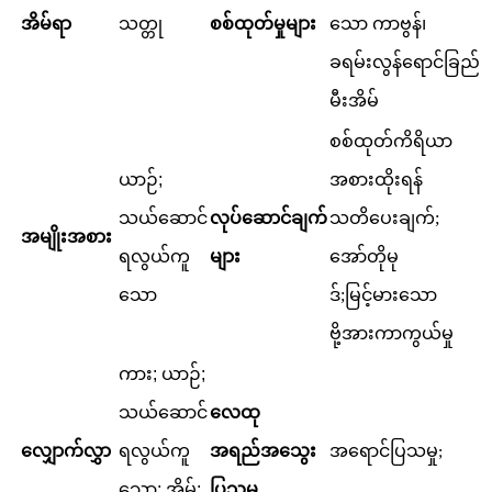
အိမ်ရာ
စစ်ထုတ်မှုများ
သော ကာဗွန်၊
သတ္တု
ခရမ်းလွန်ရောင်ခြည်
မီးအိမ်
စစ်ထုတ်ကိရိယာ
ယာဉ်;
အစားထိုးရန်
သယ်ဆောင်
လုပ်ဆောင်ချက်
သတိပေးချက်;
အမျိုးအစား
ရလွယ်ကူ
များ
အော်တိုမု
သော
ဒ်;
မြင့်မားသော
ဗို့အားကာကွယ်မှု
ကား; ယာဉ်;
သယ်ဆောင်
လေထု
လျှောက်လွှာ
ရလွယ်ကူ
အရည်အသွေး
အရောင်ပြသမှု
;
သော; အိမ်;
ပြသမှု