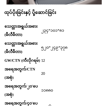
ထုပ်ပိုးခြင်းနှင့် ပို့ဆောင်ခြင်း
သေတ္တာအရွယ်အစား
၂၃၄*၁၀၁*၈၁
(မီလီမီတာ)
သေတ္တာအရွယ်အစား
၅၂၀*၂၄၉*၃၇၈
(မီလီမီတာ)
GW/CTN (ကီလိုဂရမ်)
12
အရေအတွက်/CTN
20
(အစုံ)
အရေအတွက်/၂၀'ပေ
၁၁၈၈၀
(အစုံ)
အရေအတွက်/၄၀'ပေ