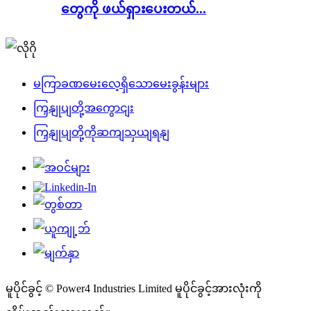
တွေကို ဖယ်ရှားပေးတယ်...
မကြာခဏမေးလေ့ရှိသောမေးခွန်းများ
ကြှနျုပျတို့အကွောငျး
ကြှနျုပျတို့ကိုဆကျသှယျရနျ
မူပိုင်ခွင့် © Power4 Industries Limited မူပိုင်ခွင့်အားလုံးကို