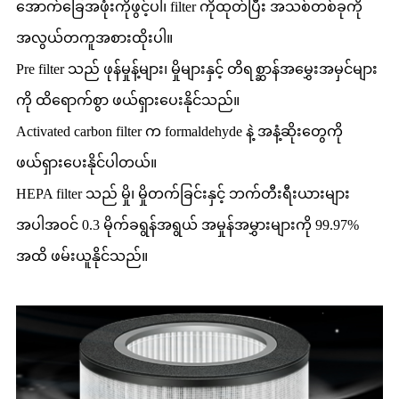
အောက်ခြေအဖုံးကိုဖွင့်ပါ၊ filter ကိုထုတ်ပြီး အသစ်တစ်ခုကို
အလွယ်တကူအစားထိုးပါ။
Pre filter သည် ဖုန်မှုန့်များ၊ မှိုများနှင့် တိရစ္ဆာန်အမွှေးအမှင်များ
ကို ထိရောက်စွာ ဖယ်ရှားပေးနိုင်သည်။
Activated carbon filter က formaldehyde နဲ့ အနံ့ဆိုးတွေကို
ဖယ်ရှားပေးနိုင်ပါတယ်။
HEPA filter သည် မှို၊ မှိုတက်ခြင်းနှင့် ဘက်တီးရီးယားများ
အပါအဝင် 0.3 မိုက်ခရွန်အရွယ် အမှုန်အမွှားများကို 99.97%
အထိ ဖမ်းယူနိုင်သည်။