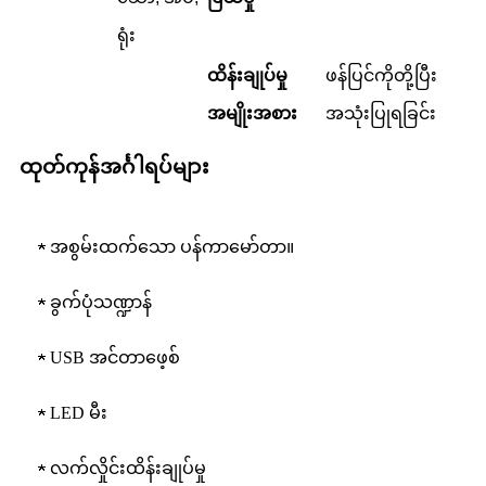
ရုံး
ထိန်းချုပ်မှု
ဖန်ပြင်ကိုတို့ပြီး
အမျိုးအစား
အသုံးပြုရခြင်း
ထုတ်ကုန်အင်္ဂါရပ်များ
★ အစွမ်းထက်သော ပန်ကာမော်တာ။
★ ခွက်ပုံသဏ္ဍာန်
★ USB အင်တာဖေ့စ်
★ LED မီး
★ လက်လှိုင်းထိန်းချုပ်မှု