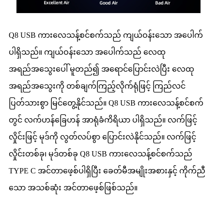
Q8 USB ကားလေသန့်စင်စက်သည် ကျယ်ဝန်းသော အပေါက်
ပါရှိသည်။ ကျယ်ဝန်းသော အပေါက်သည် လေထု
အရည်အသွေးပေါ် မူတည်၍ အရောင်ပြောင်းလဲပြီး လေထု
အရည်အသွေးကို တစ်ချက်ကြည့်လိုက်ရုံဖြင့် ကြည်လင်
ပြတ်သားစွာ မြင်တွေ့နိုင်သည်။ Q8 USB ကားလေသန့်စင်စက်
တွင် လက်ဟန်ခြေဟန် အာရုံခံကိရိယာ ပါရှိသည်။ လက်ဖြင့်
လှိုင်းဖြင့် မုဒ်ကို လွတ်လပ်စွာ ပြောင်းလဲနိုင်သည်။ လက်ဖြင့်
လှိုင်းတစ်ခု၊ မုဒ်တစ်ခု Q8 USB ကားလေသန့်စင်စက်သည်
TYPE C အင်တာဖေ့စ်ပါရှိပြီး ခေတ်မီအမျိုးအစားနှင့် ကိုက်ညီ
သော အသစ်ဆုံး အင်တာဖေ့စ်ဖြစ်သည်။