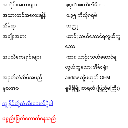
အတိုင်းအတာများ
φ
၇၀*၁၈၀ မီလီမီတာ
အသားတင်အလေးချိန်
၀.၃၅ ကီလိုဂရမ်
အိမ်ရာ
သတ္တု
အမျိုးအစား
ယာဉ်; သယ်ဆောင်ရလွယ်ကူ
သော
အပလီကေးရှင်းများ
ကား; ယာဉ်; သယ်ဆောင်ရ
လွယ်ကူသော; အိမ်; ရုံး
အမှတ်တံဆိပ်အမည်
airdow သို့မဟုတ် OEM
မူလအစ
ရှမိန်မြို့၊
တရုတ် (ပြည်မကြီး)
ကျွန်ုပ်တို့ထံ အီးမေးလ်ပို့ပါ
ပစ္စည်းပြတ်တောက်နေသည်