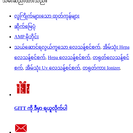
သိမ်းဆည်းထားသည်။
လူကြိုက်များသော ထုတ်ကုန်များ
ဆိုက်မြေပုံ
AMP မိုဘိုင်း
သယ်ဆောင်ရလွယ်ကူသော လေသန့်စင်စက်
,
အိမ်သုံး Hepa
လေသန့်စင်စက်
,
Hepa လေသန့်စင်စက်
,
တရုတ်လေသန့်စင်
စက်
,
အိမ်သုံး Uv လေသန့်စင်စက်
,
တရုတ်ကား Ionizer
,
GITT ကို ဒီမှာ ရယူလိုက်ပါ