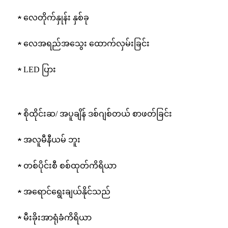
★ လေတိုက်နှုန်း နှစ်ခု
★ လေအရည်အသွေး ထောက်လှမ်းခြင်း
★ LED ပြား
★ စိုထိုင်းဆ/ အပူချိန် ဒစ်ဂျစ်တယ် စာဖတ်ခြင်း
★ အလူမီနီယမ် ဘူး
★ တစ်ပိုင်းစီ စစ်ထုတ်ကိရိယာ
★ အရောင်ရွေးချယ်နိုင်သည်
★ မီးခိုးအာရုံခံကိရိယာ