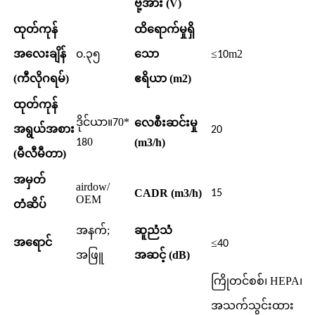
ဗို့အား (V)
ထုတ်ကုန်
ထိရောက်မှုရှိ
အလေးချိန်
သော
≤
m2
၀.၃၅
10
(ကီလိုဂရမ်)
ဧရိယာ (m2)
ထုတ်ကုန်
ဒိုင်ယာ။
0*
လေစီးဆင်းမှု
7
အရွယ်အစား
20
0
(m3/h)
18
(မီလီမီတာ)
အမှတ်
airdow/
CADR (m3/h)
15
OEM
တံဆိပ်
အနက်;
ဆူညံသံ
အရောင်
≤
40
အဖြူ
အဆင့် (dB)
ကြိုတင်စစ်၊ HEPA၊
အသက်သွင်းထား