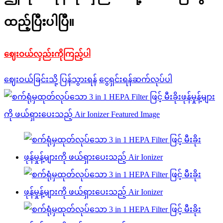
ထည့်ပြီးပါပြီ။
ဈေးဝယ်လှည်းကိုကြည့်ပါ
ဈေးဝယ်ခြင်းသို့ ပြန်သွားရန်
ငွေရှင်းရန်ဆက်လုပ်ပါ