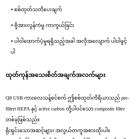
★ စစ်ထုတ်သတိပေးချက်
★ ဗို့အားလွန်ကဲမှု ကာကွယ်ခြင်း
★ ပါဝါထောက်ပံ့မှုရရှိသည့်အခါ အလိုအလျောက် ပါဝါဖွင့်
ပါ
ထုတ်ကုန်အသေးစိတ်အချက်အလက်များ
Q8 USB ကားလေသန့်စင်စက် ဤစစ်ထုတ်ကိရိယာသည် pre-
filter၊ HEPA နှင့် active carbon တို့ပါဝင်သော composite filter
တစ်ခုဖြစ်သည်။
ရိုးရှင်းသောအဆင့်များ၊ အလွယ်တကူအစားထိုးပါ။