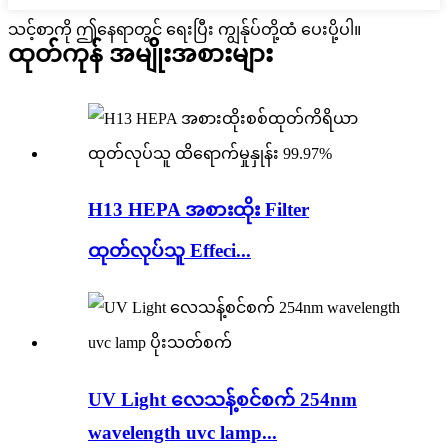
သင့်စာကို ဤနေရာတွင် ရေးပြီး ကျွန်ုပ်တို့ထံ ပေးပို့ပါ။
ထုတ်ကုန် အမျိုးအစားများ
H13 HEPA အစားထိုး Filter
ထုတ်လုပ်သူ Effeci...
UV Light လေသန့်စင်စက် 254nm
wavelength uvc lamp...