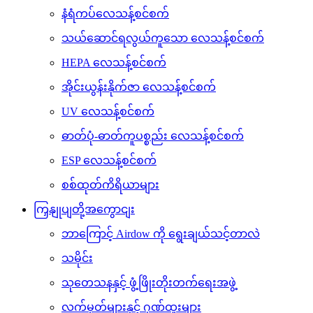
နံရံကပ်လေသန့်စင်စက်
သယ်ဆောင်ရလွယ်ကူသော လေသန့်စင်စက်
HEPA လေသန့်စင်စက်
အိုင်းယွန်းနိုက်ဇာ လေသန့်စင်စက်
UV လေသန့်စင်စက်
ဓာတ်ပုံ-ဓာတ်ကူပစ္စည်း လေသန့်စင်စက်
ESP လေသန့်စင်စက်
စစ်ထုတ်ကိရိယာများ
ကြှနျုပျတို့အကွောငျး
ဘာကြောင့် Airdow ကို ရွေးချယ်သင့်တာလဲ
သမိုင်း
သုတေသနနှင့် ဖွံ့ဖြိုးတိုးတက်ရေးအဖွဲ့
လက်မှတ်များနှင့် ဂုဏ်ထူးများ