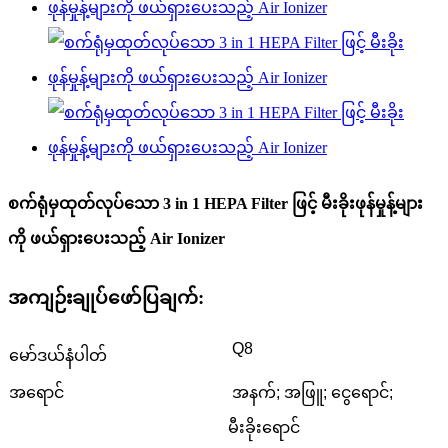
စက်ရုံမှထုတ်လုပ်သော 3 in 1 HEPA Filter ဖြင့် မီးခိုးဖုန်မှုန့်များ
ကို ဖယ်ရှားပေးသည့် Air Ionizer
အကျဉ်းချုပ်ဖော်ပြချက်:
Q8
မော်ဒယ်နံပါတ်
အရောင်
အနက်; အဖြူ; ငွေရောင်;
မီးခိုးရောင်