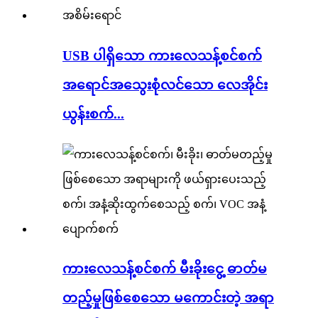
USB ပါရှိသော ကားလေသန့်စင်စက်
အရောင်အသွေးစုံလင်သော လေအိုင်း
ယွန်းစက်...
ကားလေသန့်စင်စက် မီးခိုးငွေ့ ဓာတ်မ
တည့်မှုဖြစ်စေသော မကောင်းတဲ့ အရာ