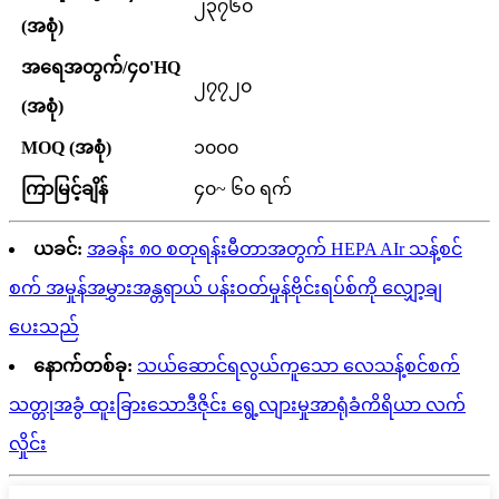
၂၃၇၆၀
(အစုံ)
အရေအတွက်/၄၀'HQ
၂၇၇၂၀
(အစုံ)
MOQ (အစုံ)
၁၀၀၀
ကြာမြင့်ချိန်
၄၀~ ၆၀ ရက်
ယခင်:
အခန်း ၈၀ စတုရန်းမီတာအတွက် HEPA AIr သန့်စင်
စက် အမှုန်အမွှားအန္တရာယ် ပန်းဝတ်မှုန်ဗိုင်းရပ်စ်ကို လျှော့ချ
ပေးသည်
နောက်တစ်ခု:
သယ်ဆောင်ရလွယ်ကူသော လေသန့်စင်စက်
သတ္တုအခွံ ထူးခြားသောဒီဇိုင်း ရွေ့လျားမှုအာရုံခံကိရိယာ လက်
လှိုင်း