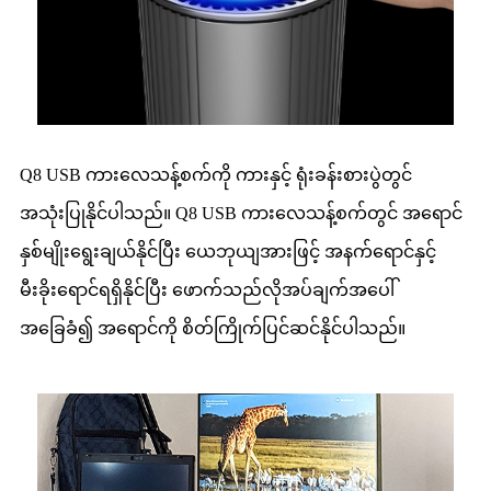
Q8 USB ကားလေသန့်စက်ကို ကားနှင့် ရုံးခန်းစားပွဲတွင်
အသုံးပြုနိုင်ပါသည်။ Q8 USB ကားလေသန့်စက်တွင် အရောင်
နှစ်မျိုးရွေးချယ်နိုင်ပြီး ယေဘုယျအားဖြင့် အနက်ရောင်နှင့်
မီးခိုးရောင်ရရှိနိုင်ပြီး ဖောက်သည်လိုအပ်ချက်အပေါ်
အခြေခံ၍ အရောင်ကို စိတ်ကြိုက်ပြင်ဆင်နိုင်ပါသည်။