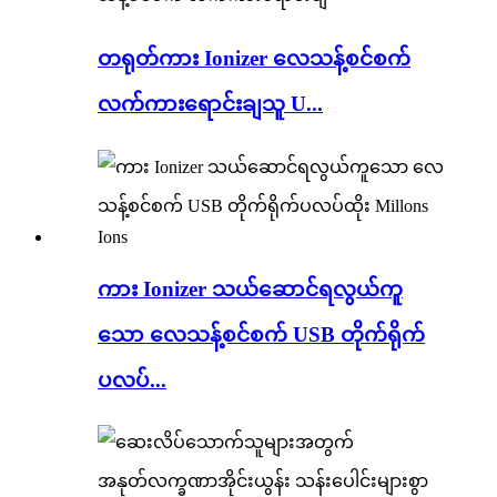
တရုတ်ကား Ionizer လေသန့်စင်စက်
လက်ကားရောင်းချသူ U...
ကား Ionizer သယ်ဆောင်ရလွယ်ကူ
သော လေသန့်စင်စက် USB တိုက်ရိုက်
ပလပ်...