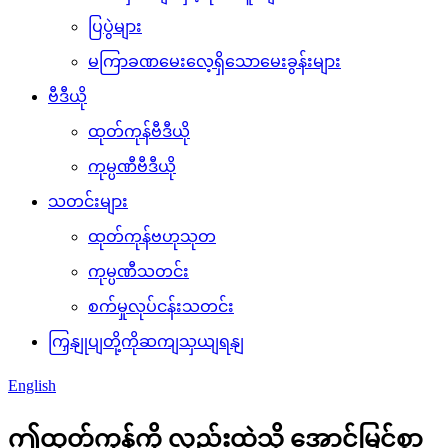
ပြပွဲများ
မကြာခဏမေးလေ့ရှိသောမေးခွန်းများ
ဗီဒီယို
ထုတ်ကုန်ဗီဒီယို
ကုမ္ပဏီဗီဒီယို
သတင်းများ
ထုတ်ကုန်ဗဟုသုတ
ကုမ္ပဏီသတင်း
စက်မှုလုပ်ငန်းသတင်း
ကြှနျုပျတို့ကိုဆကျသှယျရနျ
English
ဤထုတ်ကုန်ကို လှည်းထဲသို့ အောင်မြင်စွာ