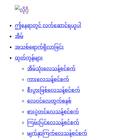
ဤနေရာတွင် လက်ဆောင်ရယူပါ
အိမ်
အသစ်ရောက်ရှိလာခြင်း
ထုတ်ကုန်များ
အိမ်သုံးလေသန့်စင်စက်
ကားလေသန့်စင်စက်
စီးပွားဖြစ်လေသန့်စင်စက်
လေဝင်လေထွက်စနစ်
စားပွဲတင်လေသန့်စင်စက်
ကြမ်းပြင်လေသန့်စင်စက်
မျက်နှာကြက်လေသန့်စင်စက်