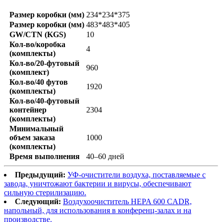
Размер коробки (мм)
234*234*375
Размер коробки (мм)
483*483*405
GW/CTN (KGS)
10
Кол-во/коробка
4
(комплекты)
Кол-во/20-футовый
960
(комплект)
Кол-во/40 футов
1920
(комплекты)
Кол-во/40-футовый
контейнер
2304
(комплекты)
Минимальный
объем заказа
1000
(комплекты)
Время выполнения
40–60 дней
Предыдущий:
УФ-очистители воздуха, поставляемые с
завода, уничтожают бактерии и вирусы, обеспечивают
сильную стерилизацию.
Следующий:
Воздухоочиститель HEPA 600 CADR,
напольный, для использования в конференц-залах и на
производстве.