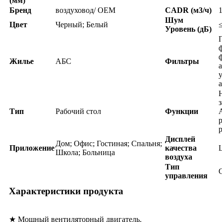
(мм)
Бренд
воздуховод/ OEM
CADR (м3/ч)
Шум
Цвет
Черный; Белый
Уровень (дБ)
Жилье
АБС
Фильтры
Тип
Рабочий стол
Функции
Дисплей
Дом; Офис; Гостиная; Спальня;
Приложение
качества
Школа; Больница
воздуха
Тип
управления
Характеристики продукта
★ Мощный вентиляторный двигатель.