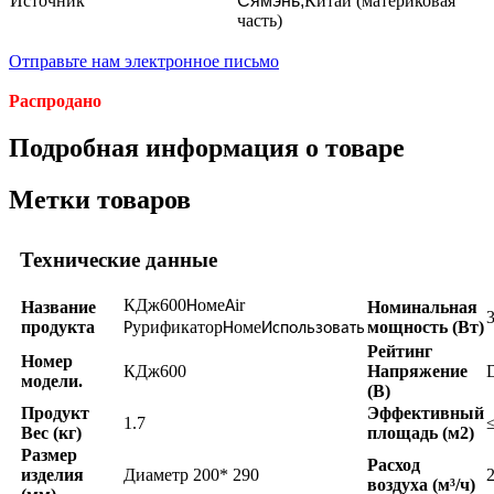
Источник
Сямэнь,
Китай (материковая
часть)
Отправьте нам электронное письмо
Распродано
Подробная информация о товаре
Метки товаров
Технические данные
КДж600
оме
ir
Название
H
A
Номинальная
продукта
урификатор
оме
мощность (Вт)
P
H
Использовать
Рейтинг
Номер
КДж600
Напряжение
модели.
(В)
Продукт
Эффективный
1.7
Вес (кг)
площадь (м2)
Размер
Расход
изделия
Диаметр 200* 290
воздуха (м³/ч)