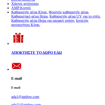
Χάρτης ιστότοπου
AMP Κινητό
Καθαριστής αέρα Κίνας
,
Φορητός καθαριστής αέρα
,
Καθαριστικό αέρα Hepa
,
Καθαριστής αέρα UV για το σπίτι
,
Καθαριστής αέρα Hepa για οικιακή χρήση
,
Ιονιστής
αυτοκινήτου Κίνας
,
ΑΠΟΚΤΗΣΤΕ ΤΟ ΔΩΡΟ ΕΔΩ
E-mail
E-mail
ada1@airdow.com
ada11@airdow.com