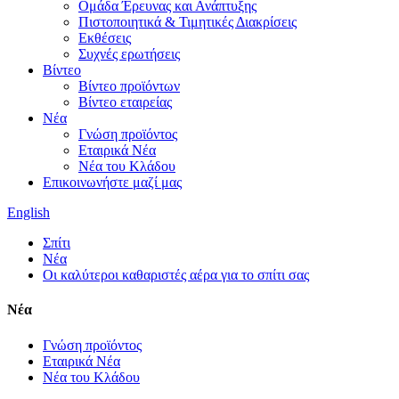
Ομάδα Έρευνας και Ανάπτυξης
Πιστοποιητικά & Τιμητικές Διακρίσεις
Εκθέσεις
Συχνές ερωτήσεις
Βίντεο
Βίντεο προϊόντων
Βίντεο εταιρείας
Νέα
Γνώση προϊόντος
Εταιρικά Νέα
Νέα του Κλάδου
Επικοινωνήστε μαζί μας
English
Σπίτι
Νέα
Οι καλύτεροι καθαριστές αέρα για το σπίτι σας
Νέα
Γνώση προϊόντος
Εταιρικά Νέα
Νέα του Κλάδου