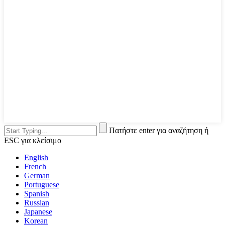
Πατήστε enter για αναζήτηση ή
ESC για κλείσιμο
English
French
German
Portuguese
Spanish
Russian
Japanese
Korean