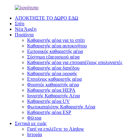
ΑΠΟΚΤΗΣΤΕ ΤΟ ΔΩΡΟ ΕΔΩ
Σπίτι
Νέα Άφιξη
Προϊόντα
Καθαριστής αέρα για το σπίτι
Καθαριστής αέρα αυτοκινήτου
Εμπορικός καθαριστής αέρα
Σύστημα εξαερισμού αέρα
Καθαριστής αέρα για επιτραπέζιους υπολογιστές
Καθαριστής αέρα δαπέδου
Καθαριστής αέρα οροφής
Επιτοίχιος καθαριστής αέρα
Φορητός καθαριστής αέρα
Καθαριστής αέρα HEPA
Ιονιστής Καθαριστής Αέρα
Καθαριστής αέρα UV
Φωτοκαταλύτης Καθαριστής Αέρα
Καθαριστής αέρα ESP
Φίλτρα
Σχετικά με εμάς
Γιατί να επιλέξετε το Airdow
Ιστορία