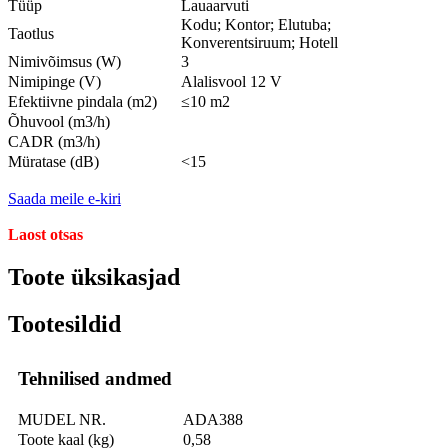
Tüüp
Lauaarvuti
Kodu; Kontor; Elutuba;
Taotlus
Konverentsiruum; Hotell
Nimivõimsus (W)
3
Nimipinge (V)
Alalisvool 12 V
Efektiivne pindala (m2)
≤10 m2
Õhuvool (m3/h)
CADR (m3/h)
Müratase (dB)
<15
Saada meile e-kiri
Laost otsas
Toote üksikasjad
Tootesildid
Tehnilised andmed
MUDEL NR.
ADA388
Toote kaal (kg)
0,58