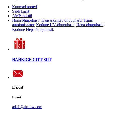
Kuumad tooted
Saidi kaart
AMP mobiil
Hiina õhupuhasti
,
Kaasaskantav õhupuhasti
,
Hiina
autoionisaator
,
Kodune UV-õhupuhasti
,
Hepa õhupuhasti
,
Kodune Hepa õhupuhasti
,
HANKIGE GITT SIIT
E-post
E-post
ada1@airdow.com