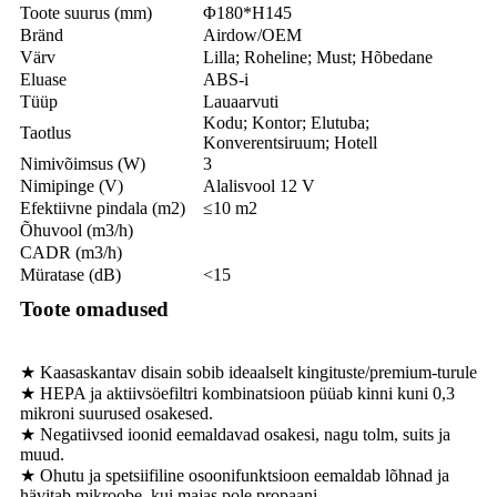
Toote suurus (mm)
Φ180*H145
Bränd
Airdow/OEM
Värv
Lilla; Roheline; Must; Hõbedane
Eluase
ABS-i
Tüüp
Lauaarvuti
Kodu; Kontor; Elutuba;
Taotlus
Konverentsiruum; Hotell
Nimivõimsus (W)
3
Nimipinge (V)
Alalisvool 12 V
Efektiivne pindala (m2)
≤10 m2
Õhuvool (m3/h)
CADR (m3/h)
Müratase (dB)
<15
Toote omadused
★ Kaasaskantav disain sobib ideaalselt kingituste/premium-turule
★ HEPA ja aktiivsöefiltri kombinatsioon püüab kinni kuni 0,3
mikroni suurused osakesed.
★ Negatiivsed ioonid eemaldavad osakesi, nagu tolm, suits ja
muud.
★ Ohutu ja spetsiifiline osoonifunktsioon eemaldab lõhnad ja
hävitab mikroobe, kui majas pole propaani.