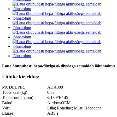
Laua õhupuhasti hepa-filtriga aktiivsöega eemaldab lõhnatolmu
Lühike kirjeldus:
MUDEL NR.
ADA388
Toote kaal (kg)
0,58
Toote suurus (mm)
Φ180*H145
Bränd
Airdow/OEM
Värv
Lilla; Roheline; Must; Hõbedane
Eluase
ABS-i