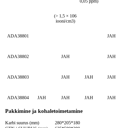
0,05 ppm)
(> 1,5 × 106
iooni/cm3)
ADA38801
JAH
ADA38802
JAH
JAH
ADA38803
JAH
JAH
JAH
ADA38804
JAH
JAH
JAH
JAH
Pakkimine ja kohaletoimetamine
Karbi suurus (mm)
280*205*180