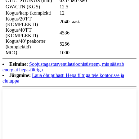
CTN-i SUURUS (mm)
635*580*380
GW/CTN (KGS)
12.5
Kogus/karp (komplekt)
12
Kogus/20'FT
2040. aasta
(KOMPLEKTI)
Kogus/40'FT
4536
(KOMPLEKTI)
Kogus/40' peakorter
5256
(komplektid)
MOQ
1000
Eelmine:
Soojustagastusventilatsioonisüsteem, mis säästab
energiat hepa-filtriga
Järgmine:
Laua õhupuhasti Hepa filtriga teie kontorisse ja
elutuppa