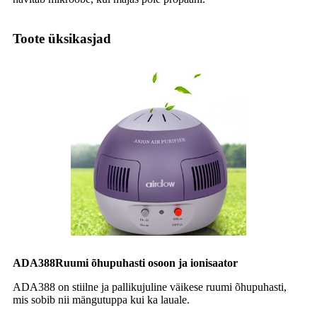
Toote üksikasjad
ADA388
Ruumi õhupuhasti osoon ja ionisaator
ADA388 on stiilne ja pallikujuline väikese ruumi õhupuhasti,
mis sobib nii mängutuppa kui ka lauale.