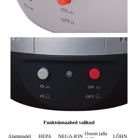
Funktsionaalsed valikud
Osoon (alla
Alammudel
HEPA
NEGA-ION
LÕHN