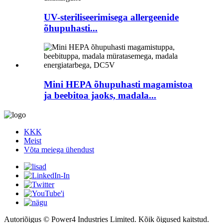
UV-steriliseerimisega allergeenide
õhupuhasti...
Mini HEPA õhupuhasti magamistoa
ja beebitoa jaoks, madala...
KKK
Meist
Võta meiega ühendust
Autoriõigus © Power4 Industries Limited. Kõik õigused kaitstud.