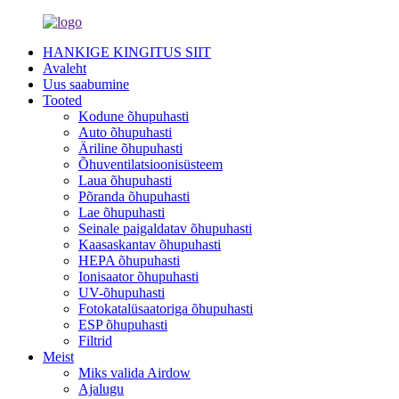
HANKIGE KINGITUS SIIT
Avaleht
Uus saabumine
Tooted
Kodune õhupuhasti
Auto õhupuhasti
Äriline õhupuhasti
Õhuventilatsioonisüsteem
Laua õhupuhasti
Põranda õhupuhasti
Lae õhupuhasti
Seinale paigaldatav õhupuhasti
Kaasaskantav õhupuhasti
HEPA õhupuhasti
Ionisaator õhupuhasti
UV-õhupuhasti
Fotokatalüsaatoriga õhupuhasti
ESP õhupuhasti
Filtrid
Meist
Miks valida Airdow
Ajalugu