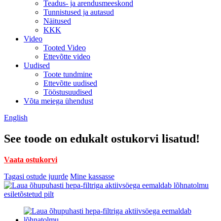
Teadus- ja arendusmeeskond
Tunnistused ja autasud
Näitused
KKK
Video
Tooted Video
Ettevõtte video
Uudised
Toote tundmine
Ettevõtte uudised
Tööstusuudised
Võta meiega ühendust
English
See toode on edukalt ostukorvi lisatud!
Vaata ostukorvi
Tagasi ostude juurde
Mine kassasse