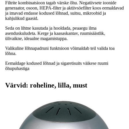
Filtrite kombinatsioon tagab värske õhu. Negatiivsete ioonide
generaator, osoon, HEPA-filter ja aktiivsöefilter koos eemaldavad
ja imavad endasse kodused lõhnad, suitsu, mikroobid ja
kahjulikud gaasid.
Seda on lihtne kasutada ja hooldada, peaaegu ilma
asenduskuludeta. Kerge ja kaasaskantav, ruumisäästlik,
ülivaikne, ideaalne magamistuppa.
Valikuline lõhnapadruni funktsioon võimaldab teil valida toa
lõhna.
Eemaldage kodused lõhnad ja sigaretisuits väikese ruumi
õhupuhastiga
Värvid: roheline, lilla, must