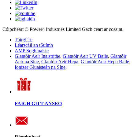
Cóipcheart © Power4 Industries Limited Gach ceart ar cosaint.
Táirgí Te
Léarscáil an tSuímh
AMP Soghluaiste
Glantóir Aeir Inaistrithe
,
Glantóir Aeir UV Baile
,
Glantóir
Aeir na Síne
,
Glantóir Aeir Hepa
,
Glantóir Aeir Hepa Baile
,
Ionizer Gluaisteán na Síne
,
FAIGH GITT ANSEO
Ríomhphost