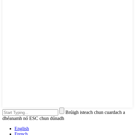
Brúigh isteach chun cuardach a
dhéanamh nó ESC chun dúnadh
English
French