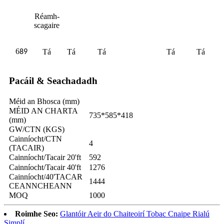
Réamh-
scagaire
6
Tá
Tá
Tá
Tá
Tá
89
Pacáil & Seachadadh
Méid an Bhosca (mm)
MÉID AN CHARTA
735*585*418
(mm)
GW/CTN (KGS)
Cainníocht/CTN
4
(TACAIR)
Cainníocht/Tacair 20'ft
592
Cainníocht/Tacair 40'ft
1276
Cainníocht/40'TACAR
1444
CEANNCHEANN
MOQ
1000
Roimhe Seo:
Glantóir Aeir do Chaiteoirí Tobac Cnaipe Rialú
Simplí