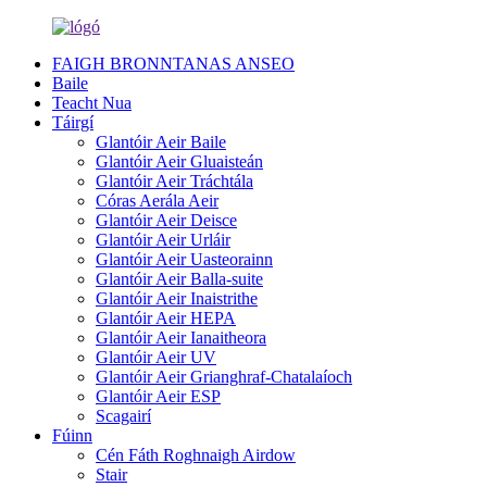
FAIGH BRONNTANAS ANSEO
Baile
Teacht Nua
Táirgí
Glantóir Aeir Baile
Glantóir Aeir Gluaisteán
Glantóir Aeir Tráchtála
Córas Aerála Aeir
Glantóir Aeir Deisce
Glantóir Aeir Urláir
Glantóir Aeir Uasteorainn
Glantóir Aeir Balla-suite
Glantóir Aeir Inaistrithe
Glantóir Aeir HEPA
Glantóir Aeir Ianaitheora
Glantóir Aeir UV
Glantóir Aeir Grianghraf-Chatalaíoch
Glantóir Aeir ESP
Scagairí
Fúinn
Cén Fáth Roghnaigh Airdow
Stair