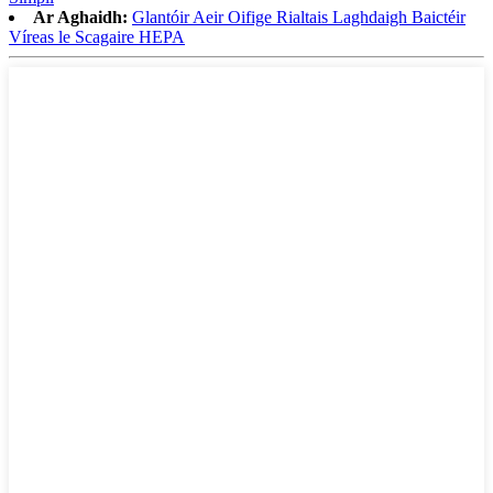
Ar Aghaidh:
Glantóir Aeir Oifige Rialtais Laghdaigh Baictéir
Víreas le Scagaire HEPA