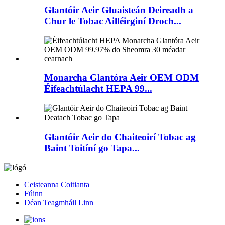
Glantóir Aeir Gluaisteán Deireadh a
Chur le Tobac Ailléirginí Droch...
Monarcha Glantóra Aeir OEM ODM
Éifeachtúlacht HEPA 99...
Glantóir Aeir do Chaiteoirí Tobac ag
Baint Toitíní go Tapa...
Ceisteanna Coitianta
Fúinn
Déan Teagmháil Linn