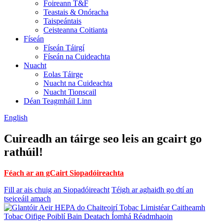
Foireann T&F
Teastais & Onóracha
Taispeántais
Ceisteanna Coitianta
Físeán
Físeán Táirgí
Físeán na Cuideachta
Nuacht
Eolas Táirge
Nuacht na Cuideachta
Nuacht Tionscail
Déan Teagmháil Linn
English
Cuireadh an táirge seo leis an gcairt go
rathúil!
Féach ar an gCairt Siopadóireachta
Fill ar ais chuig an Siopadóireacht
Téigh ar aghaidh go dtí an
tseiceáil amach