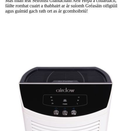
Más mian leat Seirbhísí Glantacháin Aeir Hepa a chuardach,
fáilte romhat cuairt a thabhairt ar ár suíomh Gréasáin oifigiúil
agus guímid gach rath ort as ár gcomhoibriú!