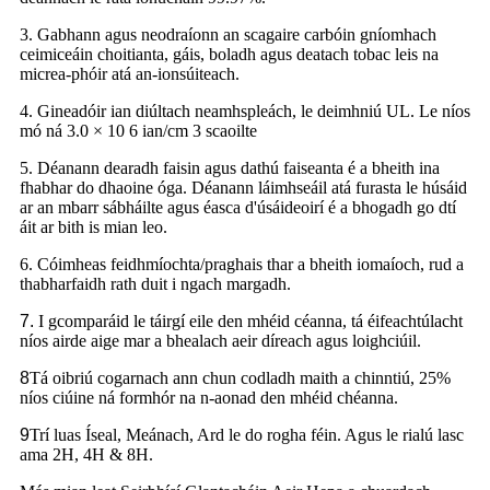
3. Gabhann agus neodraíonn an scagaire carbóin gníomhach
ceimiceáin choitianta, gáis, boladh agus deatach tobac leis na
micrea-phóir atá an-ionsúiteach.
4. Gineadóir ian diúltach neamhspleách, le deimhniú UL. Le níos
mó ná 3.0 × 10 6 ian/cm 3 scaoilte
5. Déanann dearadh faisin agus dathú faiseanta é a bheith ina
fhabhar do dhaoine óga. Déanann láimhseáil atá furasta le húsáid
ar an mbarr sábháilte agus éasca d'úsáideoirí é a bhogadh go dtí
áit ar bith is mian leo.
6. Cóimheas feidhmíochta/praghais thar a bheith iomaíoch, rud a
thabharfaidh rath duit i ngach margadh.
7.
I gcomparáid le táirgí eile den mhéid céanna, tá éifeachtúlacht
níos airde aige mar a bhealach aeir díreach agus loighciúil.
8
Tá oibriú cogarnach ann chun codladh maith a chinntiú, 25%
níos ciúine ná formhór na n-aonad den mhéid chéanna.
9
Trí luas Íseal, Meánach, Ard le do rogha féin. Agus le rialú lasc
ama 2H, 4H & 8H.