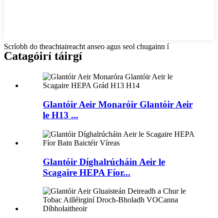
Scríobh do theachtaireacht anseo agus seol chugainn í
Catagóirí táirgí
Glantóir Aeir Monaróir Glantóir Aeir
le H13 ...
Glantóir Díghalrúcháin Aeir le
Scagaire HEPA Fíor...