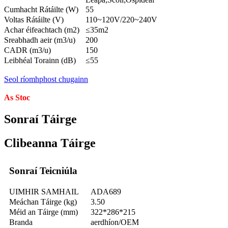
Cumhacht Rátáilte (W)
55
Voltas Rátáilte (V)
110~120V/220~240V
Achar éifeachtach (m2)
≤35m2
Sreabhadh aeir (m3/u)
200
CADR (m3/u)
150
Leibhéal Torainn (dB)
≤55
Seol ríomhphost chugainn
As Stoc
Sonraí Táirge
Clibeanna Táirge
Sonraí Teicniúla
UIMHIR SAMHAIL
ADA689
Meáchan Táirge (kg)
3.50
Méid an Táirge (mm)
322*286*215
Branda
aerdhíon/OEM