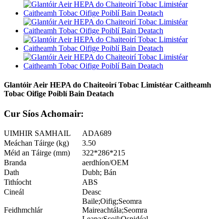
Glantóir Aeir HEPA do Chaiteoirí Tobac Limistéar Caitheamh
Tobac Oifige Poiblí Bain Deatach
Cur Síos Achomair:
UIMHIR SAMHAIL
ADA689
Meáchan Táirge (kg)
3.50
Méid an Táirge (mm)
322*286*215
Branda
aerdhíon/OEM
Dath
Dubh; Bán
Tithíocht
ABS
Cineál
Deasc
Baile;Oifig;Seomra
Feidhmchlár
Maireachtála;Seomra
Leapa;Scoil;Ospidéal