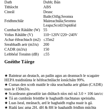
Dath
Dubh; Bán
Tithíocht
ABS
Cineál
Deasc
Baile;Oifig;Seomra
Feidhmchlár
Maireachtála;Seomra
Leapa;Scoil;Ospidéal
Cumhacht Rátáilte (W)
55
Voltas Rátáilte (V)
110~120V/220~240V
Achar éifeachtach (m2)
≤35m2
Sreabhadh aeir (m3/u)
200
CADR (m3/u)
150
Leibhéal Torainn (dB)
≤55
Gnéithe Táirge
★ Baintear an deatach, an pailin agus an deannach le scagaire
HEPA traidisiúnta le héifeachtúlacht íonúcháin 99%.
★ Cumas den scoth maidir le ráta seachadta aeir ghlan (CADR)
suas le 150m3/u.
★ Scaoileann gineadóir ian diúltach níos mó ná 3.0 × 106 ian/cc
★ Tá an cumhrán feistithe le haghaidh riachtanas speisialta.
★ Luas íseal, meánach, ard le haghaidh rogha nuair is gá.
★ Rialú lasc ama 2H, 4H & 8H le haghaidh feidhm múchta