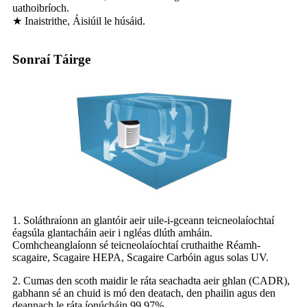
uathoibríoch.
★ Inaistrithe, Áisiúil le húsáid.
Sonraí Táirge
1. Soláthraíonn an glantóir aeir uile-i-gceann teicneolaíochtaí
éagsúla glantacháin aeir i ngléas dlúth amháin.
Comhcheanglaíonn sé teicneolaíochtaí cruthaithe Réamh-
scagaire, Scagaire HEPA, Scagaire Carbóin agus solas UV.
2. Cumas den scoth maidir le ráta seachadta aeir ghlan (CADR),
gabhann sé an chuid is mó den deatach, den phailin agus den
deannach le ráta íonúcháin 99.97%.