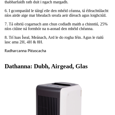
thabharfaidh rath duit i ngach margadh.
6. I gcomparáid le táirgí eile den mhéid céanna, tá éifeachtúlacht
níos airde aige mar bhealach sreafa aeir díreach agus loighciúil.
7. Tá oibriú cogarnach ann chun codladh maith a chinntiú, 25%
níos ciúine ná formhór na n-aonad den mhéid chéanna.
8. Trí luas Íseal, Meánach, Ard le do rogha féin. Agus le rialú
lasc ama 2H, 4H & 8H.
Radharcanna Pléascacha
Dathanna: Dubh, Airgead, Glas