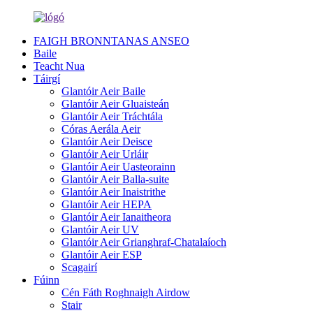
FAIGH BRONNTANAS ANSEO
Baile
Teacht Nua
Táirgí
Glantóir Aeir Baile
Glantóir Aeir Gluaisteán
Glantóir Aeir Tráchtála
Córas Aerála Aeir
Glantóir Aeir Deisce
Glantóir Aeir Urláir
Glantóir Aeir Uasteorainn
Glantóir Aeir Balla-suite
Glantóir Aeir Inaistrithe
Glantóir Aeir HEPA
Glantóir Aeir Ianaitheora
Glantóir Aeir UV
Glantóir Aeir Grianghraf-Chatalaíoch
Glantóir Aeir ESP
Scagairí
Fúinn
Cén Fáth Roghnaigh Airdow
Stair