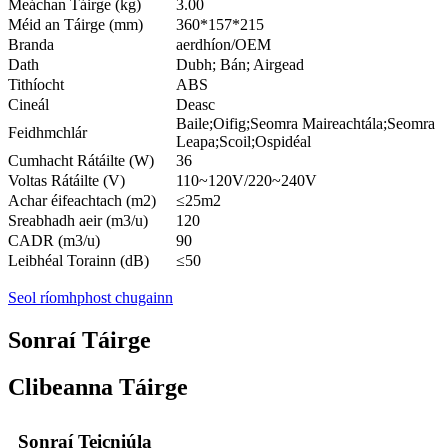
Meáchan Táirge (kg)
3.00
Méid an Táirge (mm)
360*157*215
Branda
aerdhíon/OEM
Dath
Dubh; Bán; Airgead
Tithíocht
ABS
Cineál
Deasc
Baile;Oifig;Seomra Maireachtála;Seomra
Feidhmchlár
Leapa;Scoil;Ospidéal
Cumhacht Rátáilte (W)
36
Voltas Rátáilte (V)
110~120V/220~240V
Achar éifeachtach (m2)
≤25m2
Sreabhadh aeir (m3/u)
120
CADR (m3/u)
90
Leibhéal Torainn (dB)
≤50
Seol ríomhphost chugainn
Sonraí Táirge
Clibeanna Táirge
Sonraí Teicniúla