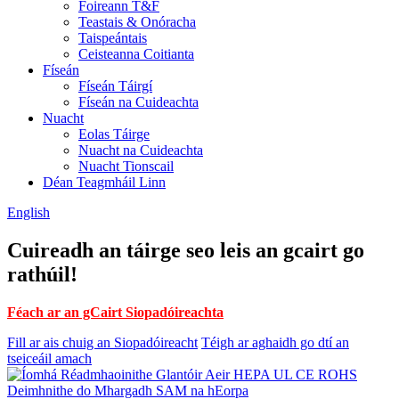
Foireann T&F
Teastais & Onóracha
Taispeántais
Ceisteanna Coitianta
Físeán
Físeán Táirgí
Físeán na Cuideachta
Nuacht
Eolas Táirge
Nuacht na Cuideachta
Nuacht Tionscail
Déan Teagmháil Linn
English
Cuireadh an táirge seo leis an gcairt go
rathúil!
Féach ar an gCairt Siopadóireachta
Fill ar ais chuig an Siopadóireacht
Téigh ar aghaidh go dtí an
tseiceáil amach