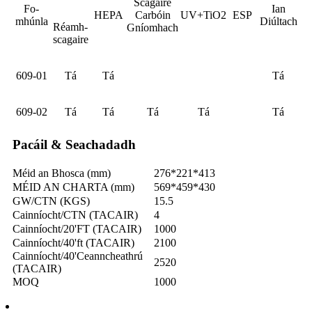
Scagaire
Fo-
Ian
HEPA
Carbóin
UV+TiO2
ESP
mhúnla
Diúltach
Réamh-
Gníomhach
scagaire
609-01
Tá
Tá
Tá
609-02
Tá
Tá
Tá
Tá
Tá
Pacáil & Seachadadh
Méid an Bhosca (mm)
276*221*413
MÉID AN CHARTA (mm)
569*459*430
GW/CTN (KGS)
15.5
Cainníocht/CTN (TACAIR)
4
Cainníocht/20'FT (TACAIR)
1000
Cainníocht/40'ft (TACAIR)
2100
Cainníocht/40'Ceanncheathrú
2520
(TACAIR)
MOQ
1000