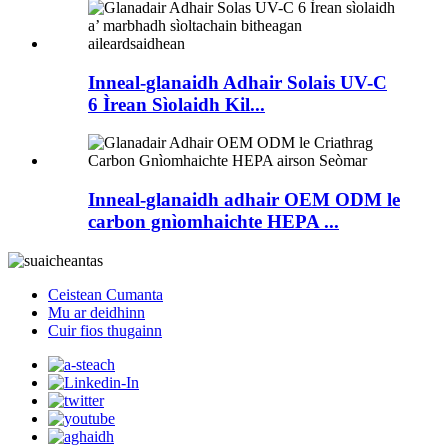
Inneal-glanaidh Adhair Solais UV-C
6 Ìrean Sìolaidh Kil...
Inneal-glanaidh adhair OEM ODM le
carbon gnìomhaichte HEPA ...
Ceistean Cumanta
Mu ar deidhinn
Cuir fios thugainn