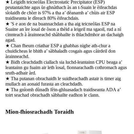
★ Leigidh teicneòlas Electrostatic Precipitator (ESP)
peutantaichte agus ùr-ghnàthach às an t-Suain le èifeachdas
sìolaidh de chòrr is 97% a tha a’ dèanamh a’ chùis air ESP
traidiseanta le dìreach 80% èifeachdais.
★ 'S e aon de na buannachdan a tha aig teicneòlas ESP na
Suaine an ìre ìosal de òson a thèid a leigeil ma sgaoil, rud a nì
cinnteach à àrainneachd shàbhailte is thlachdmhor an dachaigh
agad.
★ Chan fheum criathar ESP a ghabhas nighe ath-chur a
chuidicheas le bhith a’ sàbhaladh cosgais agus càirdeil don
àrainneachd.
★ Bidh cleachdadh ciallach sia luchd-leantainn CPU beaga a’
leantainn gu fuaim air leth ìosal, fionnarachadh cothromach agus
sruth-adhair àrd.
★ Tha putanan obrachaidh le suidheachadh astair is timer aig
mullach an aonaid furasta an cleachdadh.
★ Tha gnìomh dùnadh fèin-ghluasadach traidiseanta ADA a’
toirt seachad obrachadh sàbhailte eadhon le clann.
Mion-fhiosrachadh Toraidh