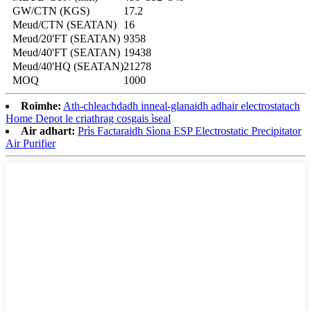
GW/CTN (KGS)
17.2
Meud/CTN (SEATAN)
16
Meud/20'FT (SEATAN)
9358
Meud/40'FT (SEATAN)
19438
Meud/40'HQ (SEATAN)
21278
MOQ
1000
Roimhe:
Ath-chleachdadh inneal-glanaidh adhair electrostatach
Home Depot le criathrag cosgais ìseal
Air adhart:
Prìs Factaraidh Sìona ESP Electrostatic Precipitator
Air Purifier