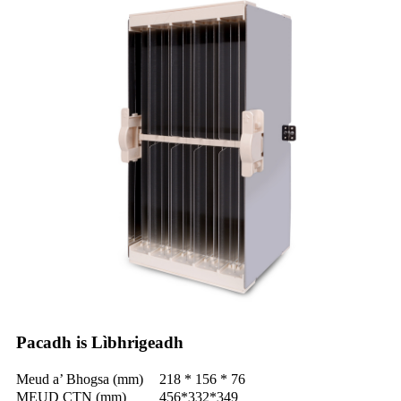
Pacadh is Lìbhrigeadh
Meud a’ Bhogsa (mm)
218 * 156 * 76
MEUD CTN (mm)
456*332*349