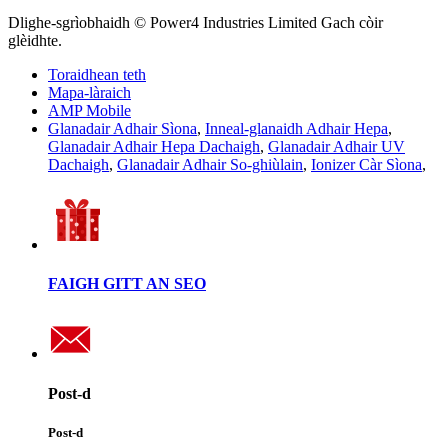
Dlighe-sgrìobhaidh © Power4 Industries Limited Gach còir
glèidhte.
Toraidhean teth
Mapa-làraich
AMP Mobile
Glanadair Adhair Sìona
,
Inneal-glanaidh Adhair Hepa
,
Glanadair Adhair Hepa Dachaigh
,
Glanadair Adhair UV
Dachaigh
,
Glanadair Adhair So-ghiùlain
,
Ionizer Càr Sìona
,
FAIGH GITT AN SEO
Post-d
Post-d