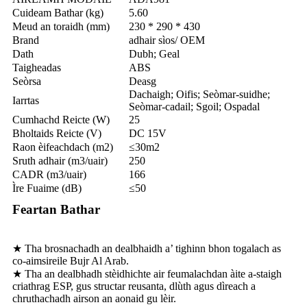
Cuideam Bathar (kg)
5.60
Meud an toraidh (mm)
230 * 290 * 430
Brand
adhair sìos/ OEM
Dath
Dubh; Geal
Taigheadas
ABS
Seòrsa
Deasg
Dachaigh; Oifis; Seòmar-suidhe;
Iarrtas
Seòmar-cadail; Sgoil; Ospadal
Cumhachd Reicte (W)
25
Bholtaids Reicte (V)
DC 15V
Raon èifeachdach (m2)
≤30m2
Sruth adhair (m3/uair)
250
CADR (m3/uair)
166
Ìre Fuaime (dB)
≤50
Feartan Bathar
★ Tha brosnachadh an dealbhaidh a’ tighinn bhon togalach as
co-aimsireile Bujr Al Arab.
★ Tha an dealbhadh stèidhichte air feumalachdan àite a-staigh
criathrag ESP, gus structar reusanta, dlùth agus dìreach a
chruthachadh airson an aonaid gu lèir.