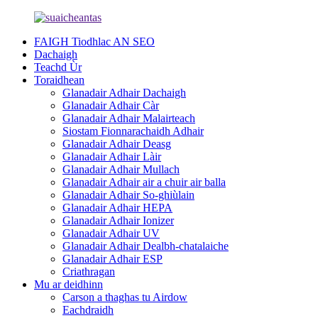
FAIGH Tiodhlac AN SEO
Dachaigh
Teachd Ùr
Toraidhean
Glanadair Adhair Dachaigh
Glanadair Adhair Càr
Glanadair Adhair Malairteach
Siostam Fionnarachaidh Adhair
Glanadair Adhair Deasg
Glanadair Adhair Làir
Glanadair Adhair Mullach
Glanadair Adhair air a chuir air balla
Glanadair Adhair So-ghiùlain
Glanadair Adhair HEPA
Glanadair Adhair Ionizer
Glanadair Adhair UV
Glanadair Adhair Dealbh-chatalaiche
Glanadair Adhair ESP
Criathragan
Mu ar deidhinn
Carson a thaghas tu Airdow
Eachdraidh