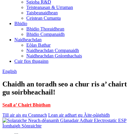
Sgioba R&D
Teisteanasan & Urraman
Taisbeanaidhean
Ceistean Cumanta
Bhidio
Bhidio Thoraidhean
Bhidio Companaidh
Naidheachdan
Eòlas Bathar
Naidheachdan Companaidh
Naidheachdan Gnìomhachais
Cuir fios thugainn
English
Chaidh an toradh seo a chur ris a’ chairt
gu soirbheachail!
Seall a’ Chairt Bhùthan
Till air ais gu Ceannach
Lean air adhart gu Àite-pàighidh