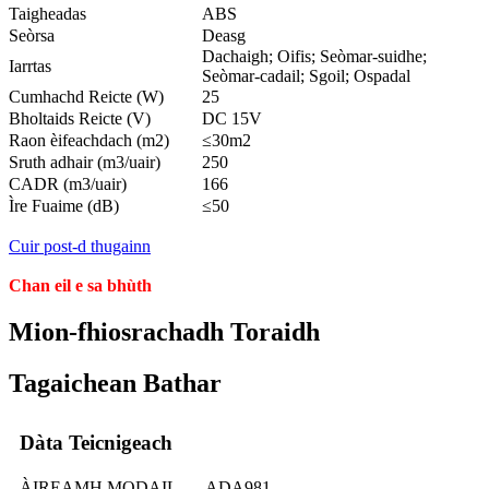
Taigheadas
ABS
Seòrsa
Deasg
Dachaigh; Oifis; Seòmar-suidhe;
Iarrtas
Seòmar-cadail; Sgoil; Ospadal
Cumhachd Reicte (W)
25
Bholtaids Reicte (V)
DC 15V
Raon èifeachdach (m2)
≤30m2
Sruth adhair (m3/uair)
250
CADR (m3/uair)
166
Ìre Fuaime (dB)
≤50
Cuir post-d thugainn
Chan eil e sa bhùth
Mion-fhiosrachadh Toraidh
Tagaichean Bathar
Dàta Teicnigeach
ÀIREAMH MODAIL
ADA981