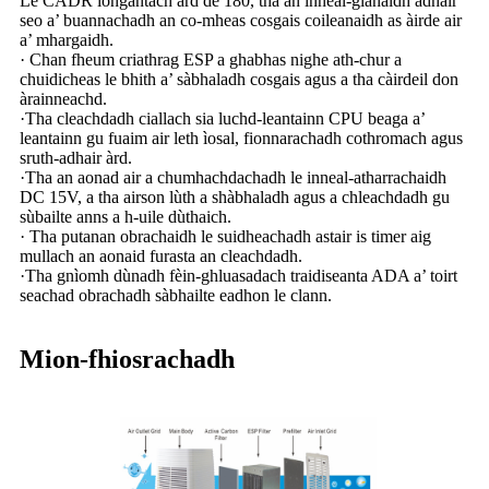
Le CADR iongantach àrd de 180, tha an inneal-glanaidh adhair
seo a’ buannachadh an co-mheas cosgais coileanaidh as àirde air
a’ mhargaidh.
· Chan fheum criathrag ESP a ghabhas nighe ath-chur a
chuidicheas le bhith a’ sàbhaladh cosgais agus a tha càirdeil don
àrainneachd.
·Tha cleachdadh ciallach sia luchd-leantainn CPU beaga a’
leantainn gu fuaim air leth ìosal, fionnarachadh cothromach agus
sruth-adhair àrd.
·Tha an aonad air a chumhachdachadh le inneal-atharrachaidh
DC 15V, a tha airson lùth a shàbhaladh agus a chleachdadh gu
sùbailte anns a h-uile dùthaich.
· Tha putanan obrachaidh le suidheachadh astair is timer aig
mullach an aonaid furasta an cleachdadh.
·Tha gnìomh dùnadh fèin-ghluasadach traidiseanta ADA a’ toirt
seachad obrachadh sàbhailte eadhon le clann.
Mion-fhiosrachadh