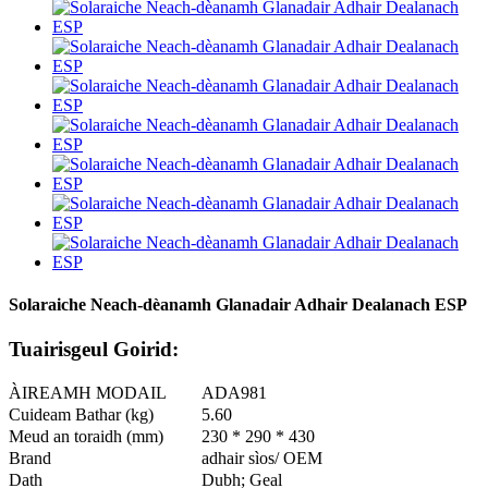
Solaraiche Neach-dèanamh Glanadair Adhair Dealanach ESP
Tuairisgeul Goirid:
ÀIREAMH MODAIL
ADA981
Cuideam Bathar (kg)
5.60
Meud an toraidh (mm)
230 * 290 * 430
Brand
adhair sìos/ OEM
Dath
Dubh; Geal