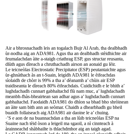
Air a bhrosnachadh leis an togalach Bujr Al Arab, tha dealbhadh
ùr-nodha aig an ADA981. Agus tha an dealbhadh stèidhichte air
feumalachdan àite a-staigh criathrag ESP, gus structar reusanta,
dlùth agus dìreach a chruthachadh airson an aonaid gu lèir.
Le teicneòlas Electrostatic Precipitator (ESP) peutantaichte agus
ùr-ghnàthach às an t-Suain, leigidh ADA981 le èifeachdas
sìolaidh de chòrr is 99% a tha a’ dèanamh a’ chùis air ESP
traidiseanta le dìreach 80% èifeachdais. Cuidichidh e le bhith a’
lughdachadh cunnart gabhaltachd flù nam muc, a’ lughdachadh
meanbh-fhàs-bheairtean san adhar agus a’ lughdachadh cunnart
gabhaltachd. Faodaidh ADA981 do dhìon sa bhad bho shròinean
an àite sam bith ann an seòmar. Chaidh a dhearbhadh gu bheil
buaidh follaiseach aig ADA981 air daoine le a’ chuing.
·’S e aon de na buannachdan a tha an lùib teicneòlas ESP na
Suaine nach tèid òson a leigeil ma sgaoil, a nì cinnteach à
àrainneachd shàbhailte is thlachdmhor aig an taigh agad.