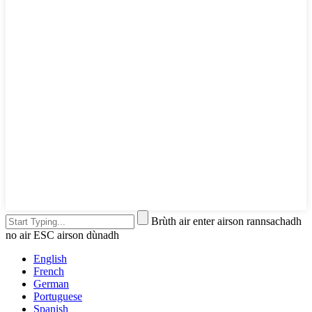
Brùth air enter airson rannsachadh
no air ESC airson dùnadh
English
French
German
Portuguese
Spanish