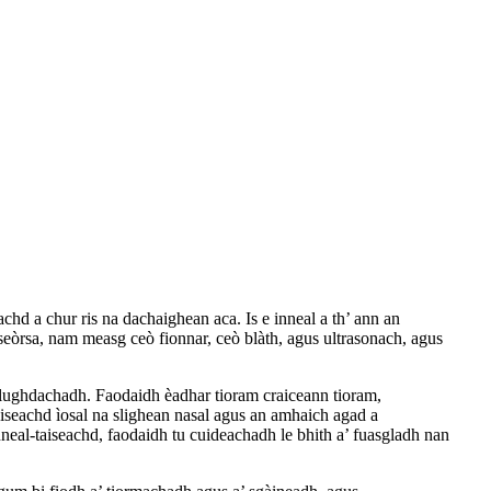
chd a chur ris na dachaighean aca. Is e inneal a th’ ann an
seòrsa, nam measg ceò fionnar, ceò blàth, agus ultrasonach, agus
 lughdachadh. Faodaidh èadhar tioram craiceann tioram,
iseachd ìosal na slighean nasal agus an amhaich agad a
eal-taiseachd, faodaidh tu cuideachadh le bhith a’ fuasgladh nan