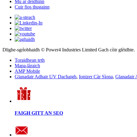
Mu ar deidhinn
Cuir fios thugainn
Dlighe-sgrìobhaidh © Power4 Industries Limited Gach còir glèidhte.
Toraidhean teth
Mapa-làraich
AMP Mobile
Glanadair Adhair UV Dachaigh
,
Ionizer Càr Sìona
,
Glanadair 
FAIGH GITT AN SEO