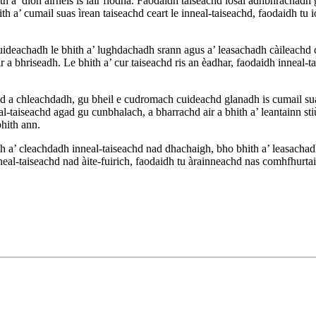
th a’ dìon àirneis is làir fiodha. Faodaidh taiseachd ìosal adhbhrachad
a’ cumail suas ìrean taiseachd ceart le inneal-taiseachd, faodaidh tu i
uideachadh le bhith a’ lughdachadh srann agus a’ leasachadh càileachd 
r a bhriseadh. Le bhith a’ cur taiseachd ris an èadhar, faodaidh inneal
chd a chleachdadh, gu bheil e cudromach cuideachd glanadh is cumail suas
eal-taiseachd agad gu cunbhalach, a bharrachd air a bhith a’ leantainn
hith ann.
’ cleachdadh inneal-taiseachd nad dhachaigh, bho bhith a’ leasachadh s
inneal-taiseachd nad àite-fuirich, faodaidh tu àrainneachd nas comhfhurta