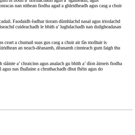
h gum bi fiodh a’ tiormachadh agus a’ sgàineadh, agus
onracas nan nithean fiodha agad a ghleidheadh ​​agus casg a chuir
cadail. Faodaidh èadhar tioram dùmhlachd nasal agus irioslachd
-taiseachd cuideachadh le bhith a’ lughdachadh nan duilgheadasan
 ceart a chumail suas gus casg a chuir air fàs molltair is
 stiùiridhean an neach-dèanamh, dèanamh cinnteach gum faigh thu
làinte a’ chraicinn agus analach gu bhith a’ dìon àirneis fiodha
il agus nas fhallaine a chruthachadh dhut fhèin agus do