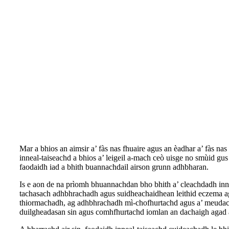
Mar a bhios an aimsir a’ fàs nas fhuaire agus an èadhar a’ fàs nas
inneal-taiseachd a bhios a’ leigeil a-mach ceò uisge no smùid gu
faodaidh iad a bhith buannachdail airson grunn adhbharan.
Is e aon de na prìomh bhuannachdan bho bhith a’ cleachdadh inn
tachasach adhbhrachadh agus suidheachaidhean leithid eczema agu
thiormachadh, ag adhbhrachadh mì-chofhurtachd agus a’ meudachad
duilgheadasan sin agus comhfhurtachd iomlan an dachaigh agad 