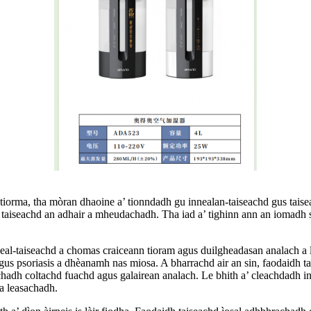
 tiorma, tha mòran dhaoine a’ tionndadh gu innealan-taiseachd gus taisea
s taiseachd an adhair a mheudachadh. Tha iad a’ tighinn ann an iomadh 
eal-taiseachd a chomas craiceann tioram agus duilgheadasan analach a
s psoriasis a dhèanamh nas miosa. A bharrachd air an sin, faodaidh ta
h coltachd fuachd agus galairean analach. Le bhith a’ cleachdadh inn
a leasachadh.