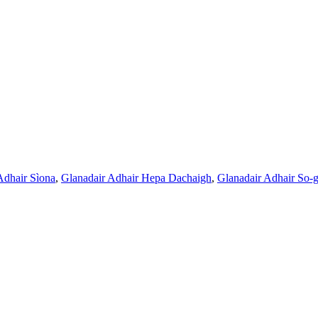
Adhair Sìona
,
Glanadair Adhair Hepa Dachaigh
,
Glanadair Adhair So-g