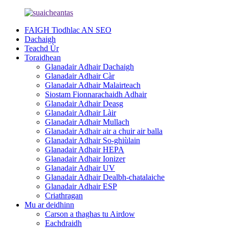
FAIGH Tiodhlac AN SEO
Dachaigh
Teachd Ùr
Toraidhean
Glanadair Adhair Dachaigh
Glanadair Adhair Càr
Glanadair Adhair Malairteach
Siostam Fionnarachaidh Adhair
Glanadair Adhair Deasg
Glanadair Adhair Làir
Glanadair Adhair Mullach
Glanadair Adhair air a chuir air balla
Glanadair Adhair So-ghiùlain
Glanadair Adhair HEPA
Glanadair Adhair Ionizer
Glanadair Adhair UV
Glanadair Adhair Dealbh-chatalaiche
Glanadair Adhair ESP
Criathragan
Mu ar deidhinn
Carson a thaghas tu Airdow
Eachdraidh