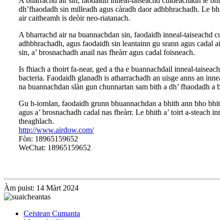
A bharrachd air sin, faodaidh inneal-taiseachd cuideachadh le bhi
dh’fhaodadh sin milleadh agus càradh daor adhbhrachadh. Le bhith 
air caitheamh is deòir neo-riatanach.
A bharrachd air na buannachdan sin, faodaidh inneal-taiseachd c
adhbhrachadh, agus faodaidh sin leantainn gu srann agus cadal ai
sin, a’ brosnachadh anail nas fheàrr agus cadal foisneach.
Is fhiach a thoirt fa-near, ged a tha e buannachdail inneal-taisea
bacteria. Faodaidh glanadh is atharrachadh an uisge anns an inn
na buannachdan slàn gun chunnartan sam bith a dh’ fhaodadh a b
Gu h-iomlan, faodaidh grunn bhuannachdan a bhith ann bho bhith a
agus a’ brosnachadh cadal nas fheàrr. Le bhith a’ toirt a-steach 
theaghlach.
http://www.airdow.com/
Fòn: 18965159652
WeChat: 18965159652
Àm puist: 14 Màrt 2024
Ceistean Cumanta