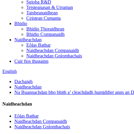
Sgioba R&D
Teisteanasan & Urraman
Taisbeanaidhean
Ceistean Cumanta
Bhidio
Bhidio Thoraidhean
Bhidio Companaidh
Naidheachdan
Eòlas Bathar
Naidheachdan Companaidh
Naidheachdan Gnìomhachais
Cuir fios thugainn
English
Dachaigh
Naidheachdan
Na Buannachdan bho bhith a’ cleachdadh humidifier anns an 
Naidheachdan
Eòlas Bathar
Naidheachdan Companaidh
Naidheachdan Gnìomhachais