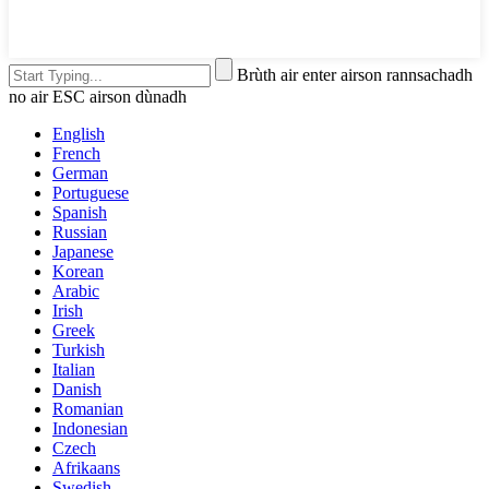
Brùth air enter airson rannsachadh
no air ESC airson dùnadh
English
French
German
Portuguese
Spanish
Russian
Japanese
Korean
Arabic
Irish
Greek
Turkish
Italian
Danish
Romanian
Indonesian
Czech
Afrikaans
Swedish