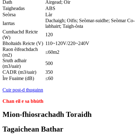
Dath
Airgead; Òir
Taigheadas
ABS
Seòrsa
Làr
Dachaigh; Oifis; Seòmar-suidhe; Seòmar Co-
Iarrtas
labhairt; Taigh-òsta
Cumhachd Reicte
120
(W)
Bholtaids Reicte (V)
110~120V/220~240V
Raon èifeachdach
≤60m2
(m2)
Sruth adhair
500
(m3/uair)
CADR (m3/uair)
350
Ìre Fuaime (dB)
≤60
Cuir post-d thugainn
Chan eil e sa bhùth
Mion-fhiosrachadh Toraidh
Tagaichean Bathar