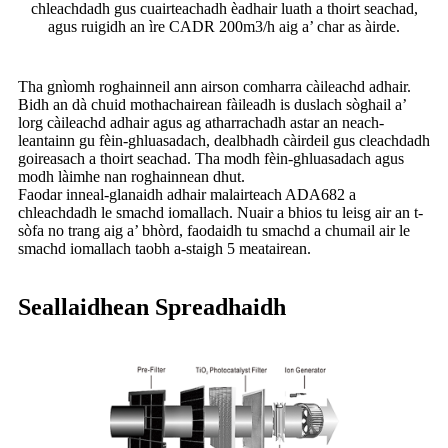
chleachdadh gus cuairteachadh èadhair luath a thoirt seachad,
agus ruigidh an ìre CADR 200m3/h aig a’ char as àirde.
Tha gnìomh roghainneil ann airson comharra càileachd adhair.
Bidh an dà chuid mothachairean fàileadh is duslach sòghail a’
lorg càileachd adhair agus ag atharrachadh astar an neach-
leantainn gu fèin-ghluasadach, dealbhadh càirdeil gus cleachdadh
goireasach a thoirt seachad. Tha modh fèin-ghluasadach agus
modh làimhe nan roghainnean dhut.
Faodar inneal-glanaidh adhair malairteach ADA682 a
chleachdadh le smachd iomallach. Nuair a bhios tu leisg air an t-
sòfa no trang aig a’ bhòrd, faodaidh tu smachd a chumail air le
smachd iomallach taobh a-staigh 5 meatairean.
Seallaidhean Spreadhaidh