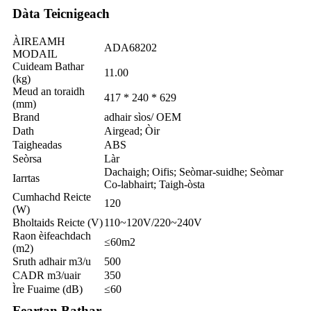
Dàta Teicnigeach
ÀIREAMH
ADA68202
MODAIL
Cuideam Bathar
11.00
(kg)
Meud an toraidh
417 * 240 * 629
(mm)
Brand
adhair sìos/ OEM
Dath
Airgead; Òir
Taigheadas
ABS
Seòrsa
Làr
Dachaigh; Oifis; Seòmar-suidhe; Seòmar
Iarrtas
Co-labhairt; Taigh-òsta
Cumhachd Reicte
120
(W)
Bholtaids Reicte (V)
110~120V/220~240V
Raon èifeachdach
≤60m2
(m2)
Sruth adhair m3/u
500
CADR m3/uair
350
Ìre Fuaime (dB)
≤60
Feartan Bathar