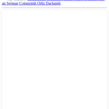
an Seòmar Coinneimh Oifis Dachaigh