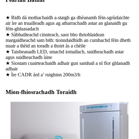
★ Bidh dà mothachaidh a-staigh ga dhèanamh fèin-sgrùdaichte
air ìre an truailleadh agus ag atharrachadh astar an glanaidh gu
fèin-ghluasadach
★ Sàbhailteachd cinnteach, saor bho thrioblaidean
margaidheachd sam bith: tionndaidhidh an cumhachd fèin dheth
nuair a thèid an toradh a thoirt às a chèile
★ Taisbeanadh LED, smachd iomallach, suidheachadh astar
agus suidheachadh ùine
★ Siostam cuairteachaidh adhair gun samhail a nì fìor ghlanadh
adhair
★ Ìre CADR àrd a’ ruighinn 200m3/h
Mion-fhiosrachadh Toraidh