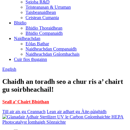
Sgioba R&D
Teisteanasan & Urraman
Taisbeanaidhean
Ceistean Cumanta
Bhidio
Bhidio Thoraidhean
Bhidio Companaidh
Naidheachdan
Eòlas Bathar
Naidheachdan Companaidh
Naidheachdan Gnìomhachais
Cuir fios thugainn
English
Chaidh an toradh seo a chur ris a’ chairt
gu soirbheachail!
Seall a’ Chairt Bhùthan
Till air ais gu Ceannach
Lean air adhart gu Àite-pàighidh