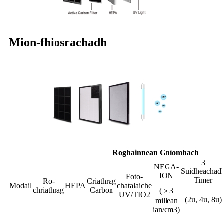
Mion-fhiosrachadh
Roghainnean Gnìomhach
3
NEGA-
Suidheachad
ION
Foto-
Timer
Ro-
Criathrag
Modail
HEPA
chatalaiche
chriathrag
Carbon
(＞3
UV/TIO2
(2u, 4u, 8u)
millean
ian/cm3)