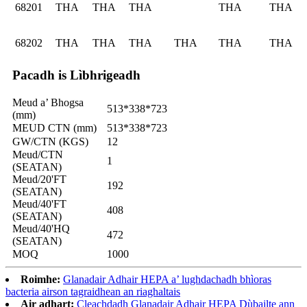
68201
THA
THA
THA
THA
THA
68202
THA
THA
THA
THA
THA
THA
Pacadh is Lìbhrigeadh
Meud a’ Bhogsa
513*338*723
(mm)
MEUD CTN (mm)
513*338*723
GW/CTN (KGS)
12
Meud/CTN
1
(SEATAN)
Meud/20'FT
192
(SEATAN)
Meud/40'FT
408
(SEATAN)
Meud/40'HQ
472
(SEATAN)
MOQ
1000
Roimhe:
Glanadair Adhair HEPA a’ lughdachadh bhìoras
bacteria airson tagraidhean an riaghaltais
Air adhart:
Cleachdadh Glanadair Adhair HEPA Dùbailte ann