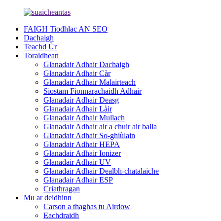
FAIGH Tiodhlac AN SEO
Dachaigh
Teachd Ùr
Toraidhean
Glanadair Adhair Dachaigh
Glanadair Adhair Càr
Glanadair Adhair Malairteach
Siostam Fionnarachaidh Adhair
Glanadair Adhair Deasg
Glanadair Adhair Làir
Glanadair Adhair Mullach
Glanadair Adhair air a chuir air balla
Glanadair Adhair So-ghiùlain
Glanadair Adhair HEPA
Glanadair Adhair Ionizer
Glanadair Adhair UV
Glanadair Adhair Dealbh-chatalaiche
Glanadair Adhair ESP
Criathragan
Mu ar deidhinn
Carson a thaghas tu Airdow
Eachdraidh