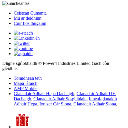
Ceistean Cumanta
Mu ar deidhinn
Cuir fios thugainn
Dlighe-sgrìobhaidh © Power4 Industries Limited Gach còir
glèidhte.
Toraidhean teth
Mapa-làraich
AMP Mobile
Glanadair Adhair Hepa Dachaigh
,
Glanadair Adhair UV
Dachaigh
,
Glanadair Adhair So-ghiùlain
,
Inneal-glanaidh
Adhair Hepa
,
Ionizer Càr Sìona
,
Glanadair Adhair Sìona
,