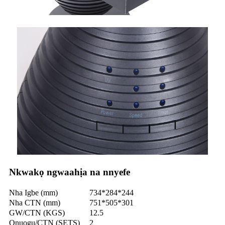
Nkwakọ ngwaahịa na nnyefe
Nha Igbe (mm)
734*284*244
Nha CTN (mm)
751*505*301
GW/CTN (KGS)
12.5
Ọnụọgụ/CTN (SETS)
2