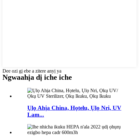
Dee ozi gị ebe a zitere anyị ya
Ngwaahịa dị iche iche
Ụlọ Ahịa China, Họtelu, Ụlọ Nri, UV
Lam...