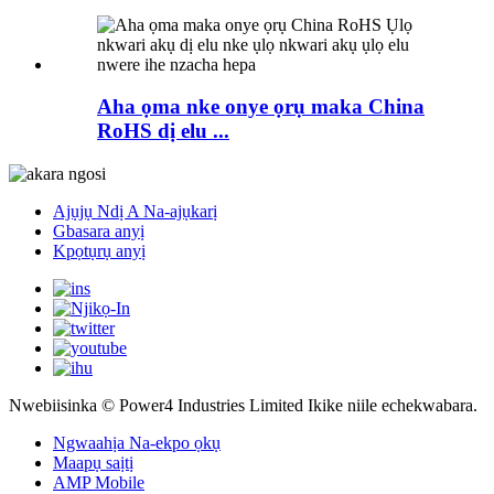
Aha ọma nke onye ọrụ maka China
RoHS dị elu ...
Ajụjụ Ndị A Na-ajụkarị
Gbasara anyị
Kpọtụrụ anyị
Nwebiisinka © Power4 Industries Limited Ikike niile echekwabara.
Ngwaahịa Na-ekpo ọkụ
Maapụ saịtị
AMP Mobile