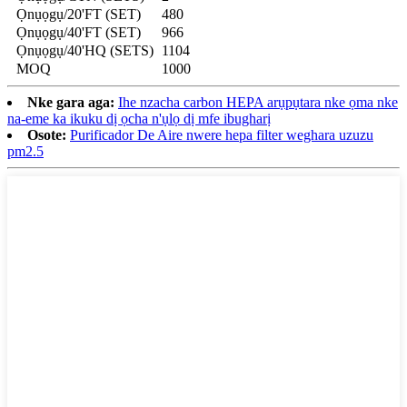
Ọnụọgụ/20'FT (SET)
480
Ọnụọgụ/40'FT (SET)
966
Ọnụọgụ/40'HQ (SETS)
1104
MOQ
1000
Nke gara aga:
Ihe nzacha carbon HEPA arụpụtara nke ọma nke
na-eme ka ikuku dị ọcha n'ụlọ dị mfe ibugharị
Osote:
Purificador De Aire nwere hepa filter weghara uzuzu
pm2.5