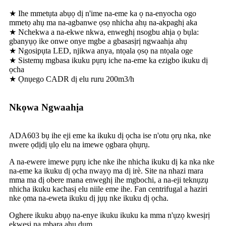
★ Ihe mmetụta abụọ dị n'ime na-eme ka ọ na-enyocha ogo
mmetọ ahụ ma na-agbanwe ọsọ nhicha ahụ na-akpaghị aka
★ Nchekwa a na-ekwe nkwa, enweghị nsogbu ahịa ọ bụla:
gbanyụọ ike onwe onye mgbe a gbasasịrị ngwaahịa ahụ
★ Ngosipụta LED, njikwa anya, ntọala ọsọ na ntọala oge
★ Sistemụ mgbasa ikuku pụrụ iche na-eme ka ezigbo ikuku dị
ọcha
★ Ọnụego CADR dị elu ruru 200m3/h
Nkọwa Ngwaahịa
ADA603 bụ ihe eji eme ka ikuku dị ọcha ise n'otu ọrụ nka, nke
nwere ọdịdị ụlọ elu na imewe ọgbara ọhụrụ.
A na-ewere imewe pụrụ iche nke ihe nhicha ikuku dị ka nka nke
na-eme ka ikuku dị ọcha nwayọ ma dị irè. Site na nhazi mara
mma ma dị obere mana enweghị ihe mgbochi, a na-eji teknụzụ
nhicha ikuku kachasị elu niile eme ihe. Fan centrifugal a haziri
nke ọma na-eweta ikuku dị jụụ nke ikuku dị ọcha.
Oghere ikuku abụọ na-enye ikuku ikuku ka mma n'ụzọ kwesịrị
ekwesị na mbara ahụ dum.