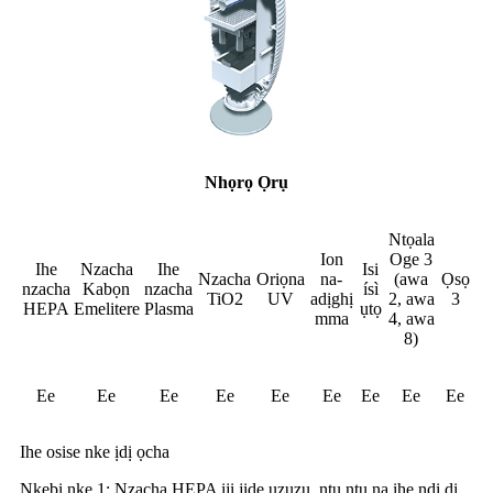
Nhọrọ Ọrụ
Ntọala
Ion
Oge 3
Ihe
Nzacha
Ihe
Isi
Nzacha
Oriọna
na-
(awa
Ọsọ
nzacha
Kabọn
nzacha
ísì
TiO2
UV
adịghị
2, awa
3
HEPA
Emelitere
Plasma
ụtọ
mma
4, awa
8)
Ee
Ee
Ee
Ee
Ee
Ee
Ee
Ee
Ee
Ihe osise nke ịdị ọcha
Nkebi nke 1: Nzacha HEPA iji jide uzuzu, ntụ ntụ na ihe ndị dị