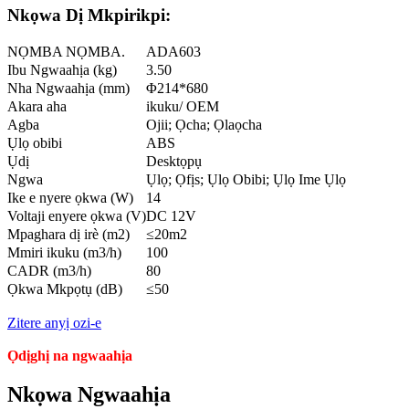
Nkọwa Dị Mkpirikpi:
NỌMBA NỌMBA.
ADA603
Ibu Ngwaahịa (kg)
3.50
Nha Ngwaahịa (mm)
Φ214*680
Akara aha
ikuku/ OEM
Agba
Ojii; Ọcha; Ọlaọcha
Ụlọ obibi
ABS
Ụdị
Desktọpụ
Ngwa
Ụlọ; Ọfịs; Ụlọ Obibi; Ụlọ Ime Ụlọ
Ike e nyere ọkwa (W)
14
Voltaji enyere ọkwa (V)
DC 12V
Mpaghara dị irè (m2)
≤20m2
Mmiri ikuku (m3/h)
100
CADR (m3/h)
80
Ọkwa Mkpọtụ (dB)
≤50
Zitere anyị ozi-e
Ọdịghị na ngwaahịa
Nkọwa Ngwaahịa