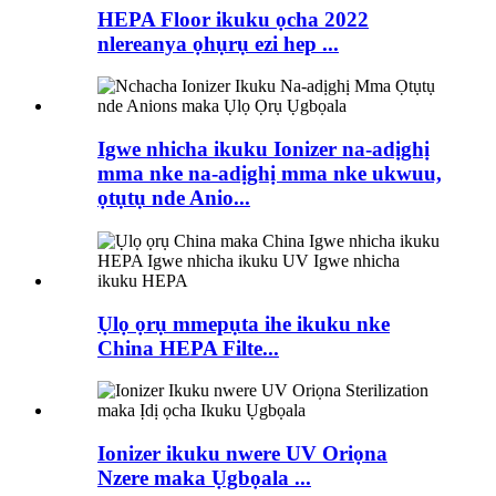
HEPA Floor ikuku ọcha 2022
nlereanya ọhụrụ ezi hep ...
Igwe nhicha ikuku Ionizer na-adịghị
mma nke na-adịghị mma nke ukwuu,
ọtụtụ nde Anio...
Ụlọ ọrụ mmepụta ihe ikuku nke
China HEPA Filte...
Ionizer ikuku nwere UV Oriọna
Nzere maka Ụgbọala ...