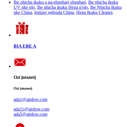
Ihe nhicha ikuku a na-ebugharị ebugharị
,
Ihe nhicha ikuku
UV nke ụlọ
,
Ihe nhicha ikuku Hepa n'ụlọ
,
Ihe Nhicha Ikuku
nke China
,
Ionizer ụgbọala China
,
Hepa Ikuku Cleaner
,
BỊA EBE A
Ozi ịntanetị
Ozi ịntanetị
ada1@airdow.com
ada11@airdow.com
ada5@airdow.com