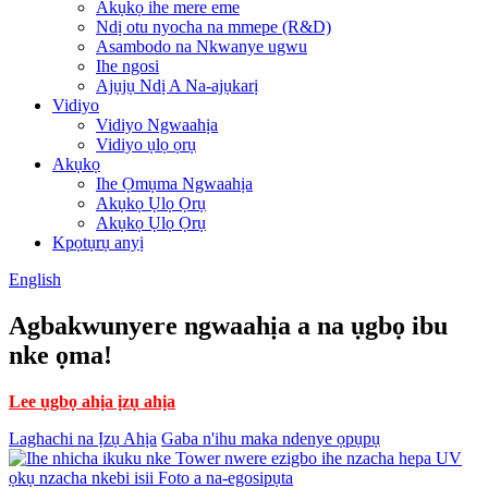
Akụkọ ihe mere eme
Ndị otu nyocha na mmepe (R&D)
Asambodo na Nkwanye ugwu
Ihe ngosi
Ajụjụ Ndị A Na-ajụkarị
Vidiyo
Vidiyo Ngwaahịa
Vidiyo ụlọ ọrụ
Akụkọ
Ihe Ọmụma Ngwaahịa
Akụkọ Ụlọ Ọrụ
Akụkọ Ụlọ Ọrụ
Kpọtụrụ anyị
English
Agbakwunyere ngwaahịa a na ụgbọ ibu
nke ọma!
Lee ụgbọ ahịa ịzụ ahịa
Laghachi na Ịzụ Ahịa
Gaba n'ihu maka ndenye ọpụpụ