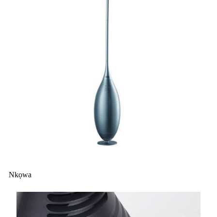
Nkọwa