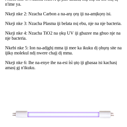
n'ime ya.
Nkeji nke 2: Nzacha Carbon a na-arụ ọrụ iji na-amịkọrọ isi.
Nkeji nke 3: Nzacha Plasma iji belata nsị ebu, nje na nje bacteria.
Nkeji nke 4: Nzacha TiO2 na ọkụ UV iji gbazee ma gbuo nje na
nje bacteria.
Nkebi nke 5: Ion na-adịghị mma iji mee ka ikuku dị ọhụrụ site na
ijikọ molekul ndị nwere chajị dị mma.
Nkeji nke 6: Ihe na-enye ihe na-esi ísì ụtọ iji gbasaa isi kachasị
amasị gị n'ikuku.