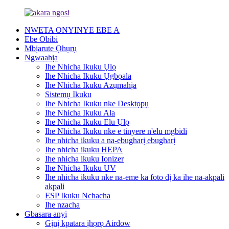
NWETA ONYINYE EBE A
Ebe Obibi
Mbịarute Ọhụrụ
Ngwaahịa
Ihe Nhicha Ikuku Ụlọ
Ihe Nhicha Ikuku Ụgbọala
Ihe Nhicha Ikuku Azụmahịa
Sistemụ Ikuku
Ihe Nhicha Ikuku nke Desktọpụ
Ihe Nhicha Ikuku Ala
Ihe Nhicha Ikuku Elu Ụlọ
Ihe Nhicha Ikuku nke e tinyere n'elu mgbidi
Ihe nhicha ikuku a na-ebugharị ebugharị
Ihe nhicha ikuku HEPA
Ihe nhicha ikuku Ionizer
Ihe Nhicha Ikuku UV
Ihe nhicha ikuku nke na-eme ka foto dị ka ihe na-akpali
akpali
ESP Ikuku Nchacha
Ihe nzacha
Gbasara anyị
Gịnị kpatara ịhọrọ Airdow