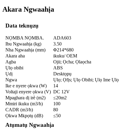
Akara Ngwaahịa
Data teknụzụ
NỌMBA NỌMBA.
ADA603
Ibu Ngwaahịa (kg)
3.50
Nha Ngwaahịa (mm)
Φ214*680
Akara aha
ikuku/ OEM
Agba
Ojii; Ọcha; Ọlaọcha
Ụlọ obibi
ABS
Ụdị
Desktọpụ
Ngwa
Ụlọ; Ọfịs; Ụlọ Obibi; Ụlọ Ime Ụlọ
Ike e nyere ọkwa (W)
14
Voltaji enyere ọkwa (V)
DC 12V
Mpaghara dị irè (m2)
≤20m2
Mmiri ikuku (m3/h)
100
CADR (m3/h)
80
Ọkwa Mkpọtụ (dB)
≤50
Atụmatụ Ngwaahịa