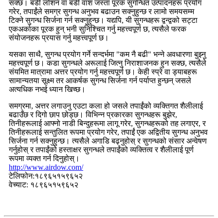
सक्छ। बडी लोशन वा बडी वाश जस्ता पूरक सुगन्धित उत्पादनहरू प्रयोग
गरेर, तपाईंले समग्र सुगन्ध अनुभव बढाउन सक्नुहुन्छ र लामो समयसम्म
टिक्ने सुगन्ध सिर्जना गर्न सक्नुहुन्छ। यद्यपि, यी सुगन्धहरू द्वन्द्वको सट्टा
एकअर्काका पूरक हुन् भनी सुनिश्चित गर्नु महत्त्वपूर्ण छ, त्यसैले फरक
संयोजनहरू प्रयास गर्नु महत्त्वपूर्ण छ।
यसका साथै, सुगन्ध प्रयोग गर्ने सन्दर्भमा "कम नै बढी" भन्ने अवधारणा बुझ्नु
महत्त्वपूर्ण छ। कडा सुगन्धले अरूलाई जित्नु निराशाजनक हुन सक्छ, त्यसैले
संयमित मात्रामा अत्तर प्रयोग गर्नु महत्त्वपूर्ण छ। केही स्प्रे वा ड्याबहरू
सामान्यतया सूक्ष्म तर आकर्षक सुगन्ध सिर्जना गर्न पर्याप्त हुन्छन् जसले
अत्यधिक नभई ध्यान खिच्छ।
समग्रमा, अत्तर लगाउनु एउटा कला हो जसले तपाईंको व्यक्तिगत शैलीलाई
बढाउँछ र दिगो छाप छोड्छ। विभिन्न प्रकारका सुगन्धहरू बुझेर,
तिनीहरूलाई आफ्नो नाडी बिन्दुहरूमा लागू गरेर, सुगन्धहरूको तह लगाएर, र
तिनीहरूलाई सन्तुलित रूपमा प्रयोग गरेर, तपाईं एक अद्वितीय सुगन्ध अनुभव
सिर्जना गर्न सक्नुहुन्छ। त्यसैले अगाडि बढ्नुहोस् र सुगन्धको संसार अन्वेषण
गर्नुहोस् र तपाईंको हस्ताक्षर सुगन्धले तपाईंको व्यक्तित्व र शैलीलाई पूर्ण
रूपमा व्यक्त गर्न दिनुहोस्।
http://www.airdow.com/
टेलिफोन:१८९६५१५९६५२
वेच्याट: १८९६५१५९६५२