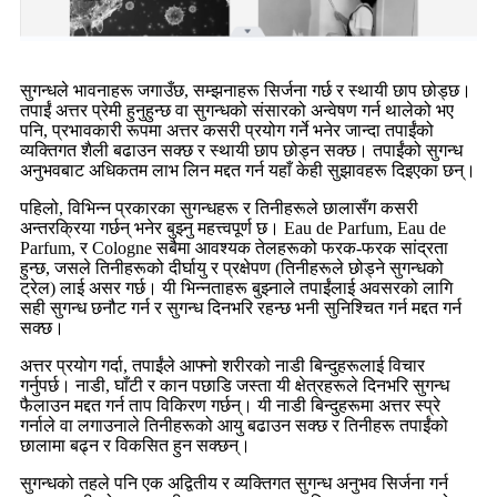
सुगन्धले भावनाहरू जगाउँछ, सम्झनाहरू सिर्जना गर्छ र स्थायी छाप छोड्छ।
तपाईं अत्तर प्रेमी हुनुहुन्छ वा सुगन्धको संसारको अन्वेषण गर्न थालेको भए
पनि, प्रभावकारी रूपमा अत्तर कसरी प्रयोग गर्ने भनेर जान्दा तपाईंको
व्यक्तिगत शैली बढाउन सक्छ र स्थायी छाप छोड्न सक्छ। तपाईंको सुगन्ध
अनुभवबाट अधिकतम लाभ लिन मद्दत गर्न यहाँ केही सुझावहरू दिइएका छन्।
पहिलो, विभिन्न प्रकारका सुगन्धहरू र तिनीहरूले छालासँग कसरी
अन्तरक्रिया गर्छन् भनेर बुझ्नु महत्त्वपूर्ण छ। Eau de Parfum, Eau de
Parfum, र Cologne सबैमा आवश्यक तेलहरूको फरक-फरक सांद्रता
हुन्छ, जसले तिनीहरूको दीर्घायु र प्रक्षेपण (तिनीहरूले छोड्ने सुगन्धको
ट्रेल) लाई असर गर्छ। यी भिन्नताहरू बुझ्नाले तपाईंलाई अवसरको लागि
सही सुगन्ध छनौट गर्न र सुगन्ध दिनभरि रहन्छ भनी सुनिश्चित गर्न मद्दत गर्न
सक्छ।
अत्तर प्रयोग गर्दा, तपाईंले आफ्नो शरीरको नाडी बिन्दुहरूलाई विचार
गर्नुपर्छ। नाडी, घाँटी र कान पछाडि जस्ता यी क्षेत्रहरूले दिनभरि सुगन्ध
फैलाउन मद्दत गर्न ताप विकिरण गर्छन्। यी नाडी बिन्दुहरूमा अत्तर स्प्रे
गर्नाले वा लगाउनाले तिनीहरूको आयु बढाउन सक्छ र तिनीहरू तपाईंको
छालामा बढ्न र विकसित हुन सक्छन्।
सुगन्धको तहले पनि एक अद्वितीय र व्यक्तिगत सुगन्ध अनुभव सिर्जना गर्न