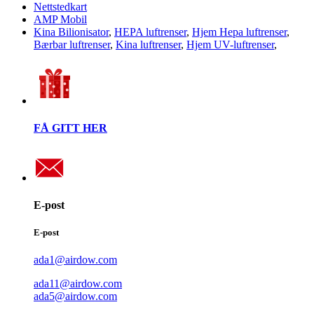
Nettstedkart
AMP Mobil
Kina Bilionisator
,
HEPA luftrenser
,
Hjem Hepa luftrenser
,
Bærbar luftrenser
,
Kina luftrenser
,
Hjem UV-luftrenser
,
FÅ GITT HER
E-post
E-post
ada1@airdow.com
ada11@airdow.com
ada5@airdow.com