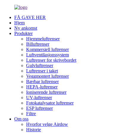
FÅ GAVE HER
Hjem
Ny ankomst
Produkter
Hjemmeluftrenser
Billuftrenser
Kommersiell luftrenser
Luftventilasjonssystem
Luftrenser for skrivebordet
Gulvluftrenser
Luftrenser i taket
Veggmontert luftrenser
Bærbar luftrenser
HEPA-luftrenser
Ioniserende luftrenser
UV-luftrenser
Fotokatalysator luftrenser
ESP luftrenser
Filtre
Om oss
Hvorfor velge Airdow
Historie