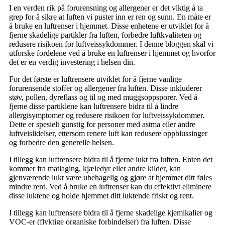
I en verden rik på forurensning og allergener er det viktig å ta
grep for å sikre at luften vi puster inn er ren og sunn. En måte er
å bruke en luftrenser i hjemmet. Disse enhetene er utviklet for å
fjerne skadelige partikler fra luften, forbedre luftkvaliteten og
redusere risikoen for luftveissykdommer. I denne bloggen skal vi
utforske fordelene ved å bruke en luftrenser i hjemmet og hvorfor
det er en verdig investering i helsen din.
For det første er luftrensere utviklet for å fjerne vanlige
forurensende stoffer og allergener fra luften. Disse inkluderer
støv, pollen, dyreflass og til og med muggsoppsporer. Ved å
fjerne disse partiklene kan luftrensere bidra til å lindre
allergisymptomer og redusere risikoen for luftveissykdommer.
Dette er spesielt gunstig for personer med astma eller andre
luftveislidelser, ettersom renere luft kan redusere oppblussinger
og forbedre den generelle helsen.
I tillegg kan luftrensere bidra til å fjerne lukt fra luften. Enten det
kommer fra matlaging, kjæledyr eller andre kilder, kan
gjenværende lukt være ubehagelig og gjøre at hjemmet ditt føles
mindre rent. Ved å bruke en luftrenser kan du effektivt eliminere
disse luktene og holde hjemmet ditt luktende friskt og rent.
I tillegg kan luftrensere bidra til å fjerne skadelige kjemikalier og
VOC-er (flyktige organiske forbindelser) fra luften. Disse