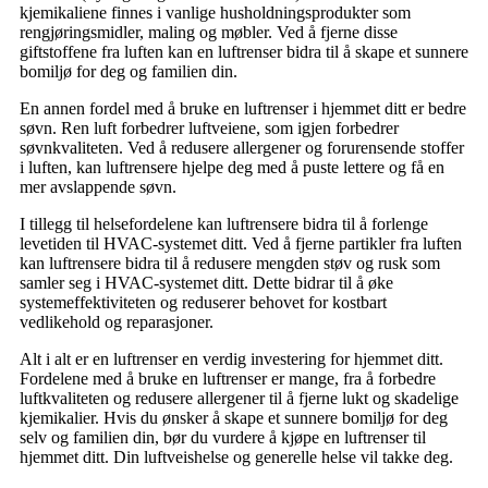
kjemikaliene finnes i vanlige husholdningsprodukter som
rengjøringsmidler, maling og møbler. Ved å fjerne disse
giftstoffene fra luften kan en luftrenser bidra til å skape et sunnere
bomiljø for deg og familien din.
En annen fordel med å bruke en luftrenser i hjemmet ditt er bedre
søvn. Ren luft forbedrer luftveiene, som igjen forbedrer
søvnkvaliteten. Ved å redusere allergener og forurensende stoffer
i luften, kan luftrensere hjelpe deg med å puste lettere og få en
mer avslappende søvn.
I tillegg til helsefordelene kan luftrensere bidra til å forlenge
levetiden til HVAC-systemet ditt. Ved å fjerne partikler fra luften
kan luftrensere bidra til å redusere mengden støv og rusk som
samler seg i HVAC-systemet ditt. Dette bidrar til å øke
systemeffektiviteten og reduserer behovet for kostbart
vedlikehold og reparasjoner.
Alt i alt er en luftrenser en verdig investering for hjemmet ditt.
Fordelene med å bruke en luftrenser er mange, fra å forbedre
luftkvaliteten og redusere allergener til å fjerne lukt og skadelige
kjemikalier. Hvis du ønsker å skape et sunnere bomiljø for deg
selv og familien din, bør du vurdere å kjøpe en luftrenser til
hjemmet ditt. Din luftveishelse og generelle helse vil takke deg.