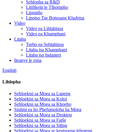
Sehlopha sa R&D
Litifikeiti le Tlhompho
Lipontšo
Lipotso Tse Botsoang Khafetsa
Video
Video ea Lihlahisoa
Video ea Khamphani
Litaba
Tsebo ea Sehlahisoa
Litaba tsa Khamphani
Litaba tsa Indasteri
Iteanye le rona
English
Lihlopha
Sehloekisi sa Moea sa Lapeng
Sehloekisi sa Moea sa Koloi
Sehloekisi sa Moea sa Khoebo
Sistimi ea ho Phefumoloha ha Moea
Sehloekisi sa Moea sa Desktop
Sehloekisi sa Moea sa Fatše
Sehloekisi sa Moea sa Siling
Sehloekisi sa Moea se kentsoeng leboteng