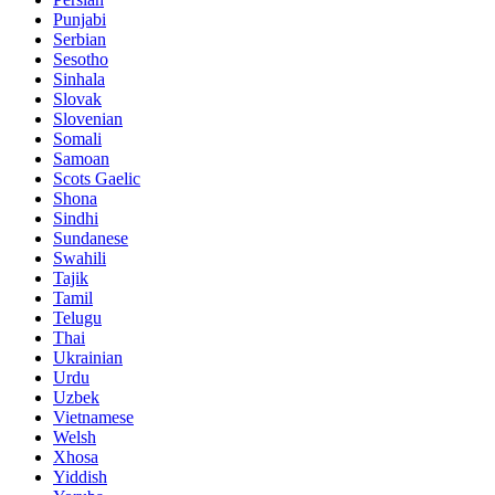
Punjabi
Serbian
Sesotho
Sinhala
Slovak
Slovenian
Somali
Samoan
Scots Gaelic
Shona
Sindhi
Sundanese
Swahili
Tajik
Tamil
Telugu
Thai
Ukrainian
Urdu
Uzbek
Vietnamese
Welsh
Xhosa
Yiddish