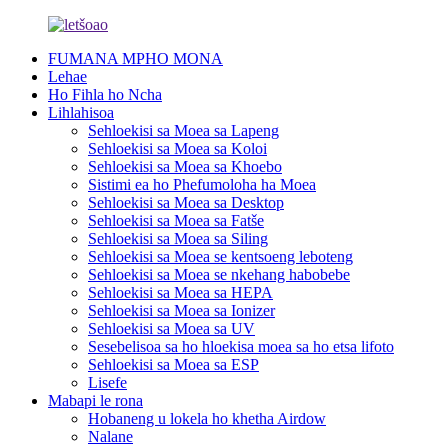
FUMANA MPHO MONA
Lehae
Ho Fihla ho Ncha
Lihlahisoa
Sehloekisi sa Moea sa Lapeng
Sehloekisi sa Moea sa Koloi
Sehloekisi sa Moea sa Khoebo
Sistimi ea ho Phefumoloha ha Moea
Sehloekisi sa Moea sa Desktop
Sehloekisi sa Moea sa Fatše
Sehloekisi sa Moea sa Siling
Sehloekisi sa Moea se kentsoeng leboteng
Sehloekisi sa Moea se nkehang habobebe
Sehloekisi sa Moea sa HEPA
Sehloekisi sa Moea sa Ionizer
Sehloekisi sa Moea sa UV
Sesebelisoa sa ho hloekisa moea sa ho etsa lifoto
Sehloekisi sa Moea sa ESP
Lisefe
Mabapi le rona
Hobaneng u lokela ho khetha Airdow
Nalane