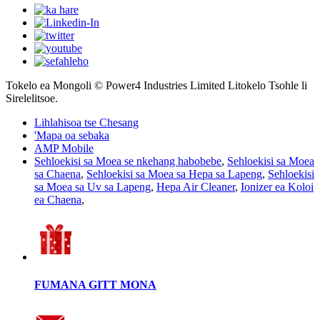
Tokelo ea Mongoli © Power4 Industries Limited Litokelo Tsohle li
Sirelelitsoe.
Lihlahisoa tse Chesang
'Mapa oa sebaka
AMP Mobile
Sehloekisi sa Moea se nkehang habobebe
,
Sehloekisi sa Moea
sa Chaena
,
Sehloekisi sa Moea sa Hepa sa Lapeng
,
Sehloekisi
sa Moea sa Uv sa Lapeng
,
Hepa Air Cleaner
,
Ionizer ea Koloi
ea Chaena
,
FUMANA GITT MONA