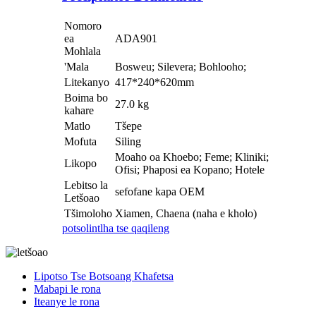
Nomoro
ea
ADA901
Mohlala
'Mala
Bosweu; Silevera; Bohlooho;
Litekanyo
417*240*620mm
Boima bo
27.0 kg
kahare
Matlo
Tšepe
Mofuta
Siling
Moaho oa Khoebo; Feme; Kliniki;
Likopo
Ofisi; Phaposi ea Kopano; Hotele
Lebitso la
sefofane kapa OEM
Letšoao
Tšimoloho
Xiamen, Chaena (naha e kholo)
potso
lintlha tse qaqileng
Lipotso Tse Botsoang Khafetsa
Mabapi le rona
Iteanye le rona