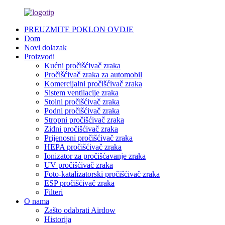
PREUZMITE POKLON OVDJE
Dom
Novi dolazak
Proizvodi
Kućni pročišćivač zraka
Pročišćivač zraka za automobil
Komercijalni pročišćivač zraka
Sistem ventilacije zraka
Stolni pročišćivač zraka
Podni pročišćivač zraka
Stropni pročišćivač zraka
Zidni pročišćivač zraka
Prijenosni pročišćivač zraka
HEPA pročišćivač zraka
Ionizator za pročišćavanje zraka
UV pročišćivač zraka
Foto-katalizatorski pročišćivač zraka
ESP pročišćivač zraka
Filteri
O nama
Zašto odabrati Airdow
Historija