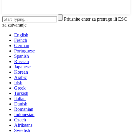
Pritisnite enter za pretragu ili ESC
za zatvaranje
English
French
German
Portuguese
Spanish
Russian
Japanese
Korean
Arabic
Irish
Greek
Turkish
Italian
Danish
Romanian
Indonesian
Czech
Afrikaans
Swedish