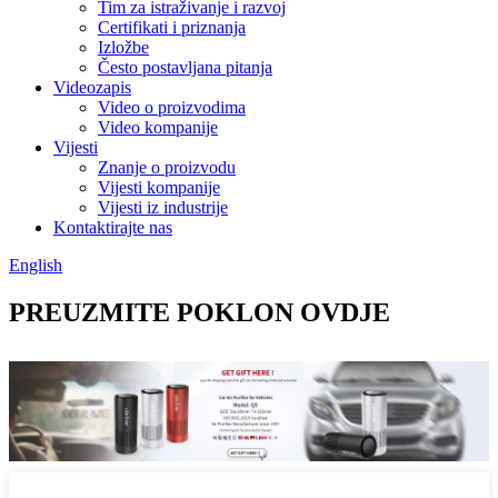
Tim za istraživanje i razvoj
Certifikati i priznanja
Izložbe
Često postavljana pitanja
Videozapis
Video o proizvodima
Video kompanije
Vijesti
Znanje o proizvodu
Vijesti kompanije
Vijesti iz industrije
Kontaktirajte nas
English
PREUZMITE POKLON OVDJE