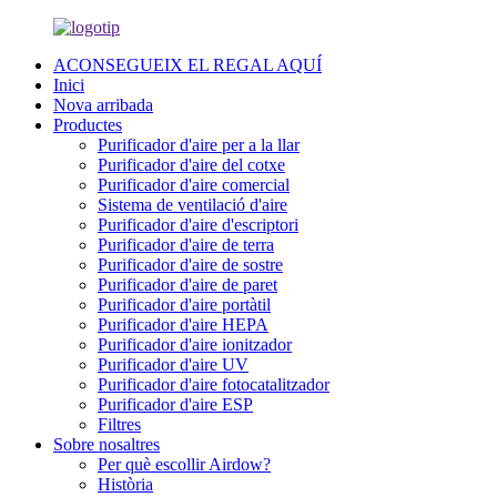
ACONSEGUEIX EL REGAL AQUÍ
Inici
Nova arribada
Productes
Purificador d'aire per a la llar
Purificador d'aire del cotxe
Purificador d'aire comercial
Sistema de ventilació d'aire
Purificador d'aire d'escriptori
Purificador d'aire de terra
Purificador d'aire de sostre
Purificador d'aire de paret
Purificador d'aire portàtil
Purificador d'aire HEPA
Purificador d'aire ionitzador
Purificador d'aire UV
Purificador d'aire fotocatalitzador
Purificador d'aire ESP
Filtres
Sobre nosaltres
Per què escollir Airdow?
Història