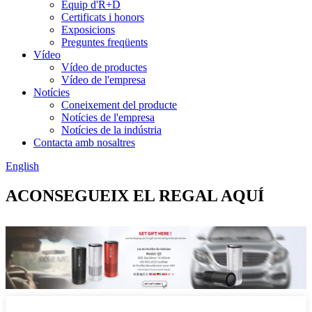
Equip d'R+D
Certificats i honors
Exposicions
Preguntes freqüents
Vídeo
Vídeo de productes
Vídeo de l'empresa
Notícies
Coneixement del producte
Notícies de l'empresa
Notícies de la indústria
Contacta amb nosaltres
English
ACONSEGUEIX EL REGAL AQUÍ