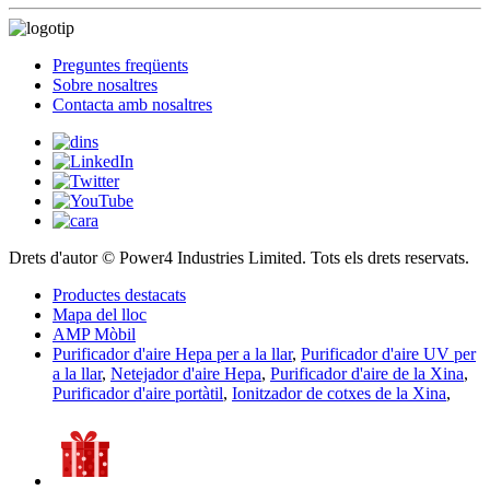
Preguntes freqüents
Sobre nosaltres
Contacta amb nosaltres
Drets d'autor © Power4 Industries Limited. Tots els drets reservats.
Productes destacats
Mapa del lloc
AMP Mòbil
Purificador d'aire Hepa per a la llar
,
Purificador d'aire UV per
a la llar
,
Netejador d'aire Hepa
,
Purificador d'aire de la Xina
,
Purificador d'aire portàtil
,
Ionitzador de cotxes de la Xina
,