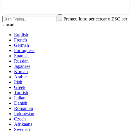
Premeu Intro per cercar o ESC per
tancar
English
French
German
Portuguese
Spanish
Russian
Japanese
Korean
Arabic
Irish
Greek
Turkish
Italian
Danish
Romanian
Indonesian
Czech
Afrikaans
Swedish