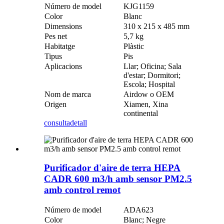
Número de model
KJG1159
Color
Blanc
Dimensions
310 x 215 x 485 mm
Pes net
5,7 kg
Habitatge
Plàstic
Tipus
Pis
Aplicacions
Llar; Oficina; Sala
d'estar; Dormitori;
Escola; Hospital
Nom de marca
Airdow o OEM
Origen
Xiamen, Xina
continental
consulta
detall
Purificador d'aire de terra HEPA
CADR 600 m3/h amb sensor PM2.5
amb control remot
Número de model
ADA623
Color
Blanc; Negre