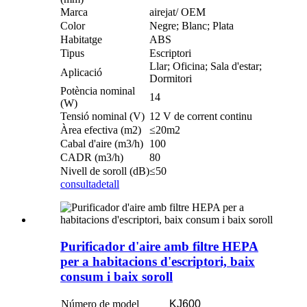
Marca
airejat/ OEM
Color
Negre; Blanc; Plata
Habitatge
ABS
Tipus
Escriptori
Llar; Oficina; Sala d'estar;
Aplicació
Dormitori
Potència nominal
14
(W)
Tensió nominal (V)
12 V de corrent continu
Àrea efectiva (m2)
≤20m2
Cabal d'aire (m3/h)
100
CADR (m3/h)
80
Nivell de soroll (dB)
≤50
consulta
detall
Purificador d'aire amb filtre HEPA
per a habitacions d'escriptori, baix
consum i baix soroll
Número de model
KJ600