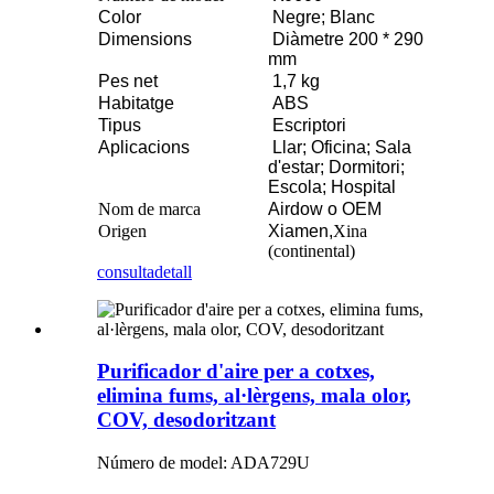
Color
Negre; Blanc
Dimensions
Diàmetre 200 * 290
mm
Pes net
1,7 kg
Habitatge
ABS
Tipus
Escriptori
Aplicacions
Llar; Oficina; Sala
d'estar; Dormitori;
Escola; Hospital
Nom de marca
Airdow o OEM
Origen
Xiamen,
Xina
(continental)
consulta
detall
Purificador d'aire per a cotxes,
elimina fums, al·lèrgens, mala olor,
COV, desodoritzant
Número de model: ADA729U