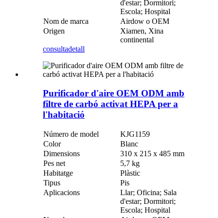
d'estar; Dormitori;
Escola; Hospital
Nom de marca
Airdow o OEM
Origen
Xiamen, Xina
continental
consulta
detall
Purificador d'aire OEM ODM amb
filtre de carbó activat HEPA per a
l'habitació
Número de model
KJG1159
Color
Blanc
Dimensions
310 x 215 x 485 mm
Pes net
5,7 kg
Habitatge
Plàstic
Tipus
Pis
Aplicacions
Llar; Oficina; Sala
d'estar; Dormitori;
Escola; Hospital