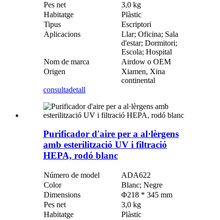
Pes net
3,0 kg
Habitatge
Plàstic
Tipus
Escriptori
Aplicacions
Llar; Oficina; Sala
d'estar; Dormitori;
Escola; Hospital
Nom de marca
Airdow o OEM
Origen
Xiamen, Xina
continental
consulta
detall
Purificador d'aire per a al·lèrgens
amb esterilització UV i filtració
HEPA, rodó blanc
Número de model
ADA622
Color
Blanc; Negre
Dimensions
Φ218 * 345 mm
Pes net
3,0 kg
Habitatge
Plàstic