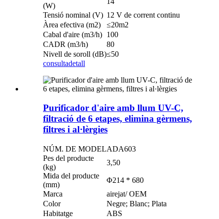
14
(W)
Tensió nominal (V)
12 V de corrent continu
Àrea efectiva (m2)
≤20m2
Cabal d'aire (m3/h)
100
CADR (m3/h)
80
Nivell de soroll (dB)
≤50
consulta
detall
Purificador d'aire amb llum UV-C,
filtració de 6 etapes, elimina gèrmens,
filtres i al·lèrgies
NÚM. DE MODEL
ADA603
Pes del producte
3,50
(kg)
Mida del producte
Φ214 * 680
(mm)
Marca
airejat/ OEM
Color
Negre; Blanc; Plata
Habitatge
ABS