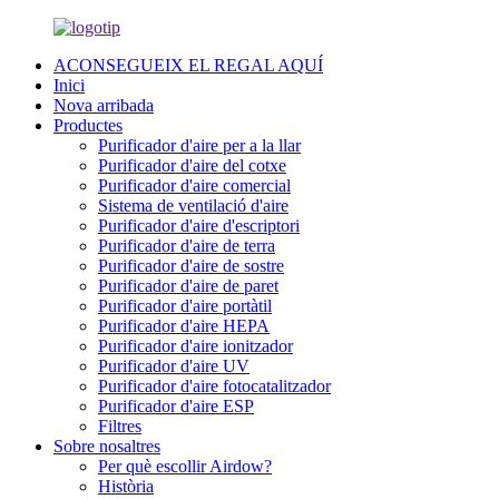
ACONSEGUEIX EL REGAL AQUÍ
Inici
Nova arribada
Productes
Purificador d'aire per a la llar
Purificador d'aire del cotxe
Purificador d'aire comercial
Sistema de ventilació d'aire
Purificador d'aire d'escriptori
Purificador d'aire de terra
Purificador d'aire de sostre
Purificador d'aire de paret
Purificador d'aire portàtil
Purificador d'aire HEPA
Purificador d'aire ionitzador
Purificador d'aire UV
Purificador d'aire fotocatalitzador
Purificador d'aire ESP
Filtres
Sobre nosaltres
Per què escollir Airdow?
Història