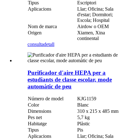
Tipus
Escriptori
Aplicacions
Llar; Oficina; Sala
d'estar; Dormitori;
Escola; Hospital
Nom de marca
Airdow o OEM
Origen
Xiamen, Xina
continental
consulta
detall
Purificador d'aire HEPA per a
estudiants de classe escolar, mode
automàtic de peu
Número de model
KJG1159
Color
Blanc
Dimensions
310 x 215 x 485 mm
Pes net
5,7 kg
Habitatge
Plàstic
Tipus
Pis
Aplicacions
Llar; Oficina; Sala