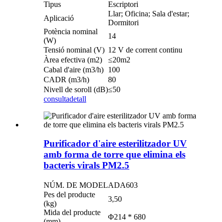
Tipus
Escriptori
Llar; Oficina; Sala d'estar;
Aplicació
Dormitori
Potència nominal
14
(W)
Tensió nominal (V)
12 V de corrent continu
Àrea efectiva (m2)
≤20m2
Cabal d'aire (m3/h)
100
CADR (m3/h)
80
Nivell de soroll (dB)
≤50
consulta
detall
Purificador d'aire esterilitzador UV
amb forma de torre que elimina els
bacteris virals PM2.5
NÚM. DE MODEL
ADA603
Pes del producte
3,50
(kg)
Mida del producte
Φ214 * 680
(mm)