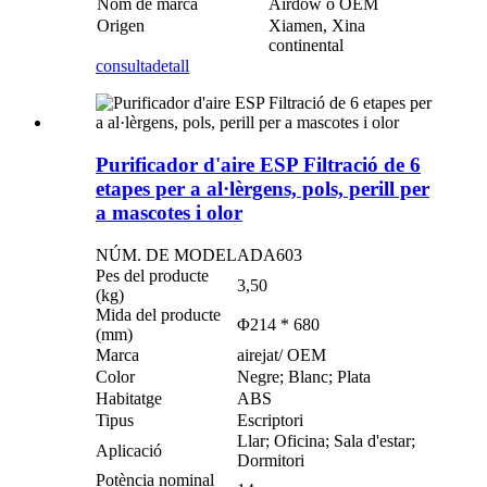
Nom de marca
Airdow o OEM
Origen
Xiamen, Xina
continental
consulta
detall
Purificador d'aire ESP Filtració de 6
etapes per a al·lèrgens, pols, perill per
a mascotes i olor
NÚM. DE MODEL
ADA603
Pes del producte
3,50
(kg)
Mida del producte
Φ214 * 680
(mm)
Marca
airejat/ OEM
Color
Negre; Blanc; Plata
Habitatge
ABS
Tipus
Escriptori
Llar; Oficina; Sala d'estar;
Aplicació
Dormitori
Potència nominal