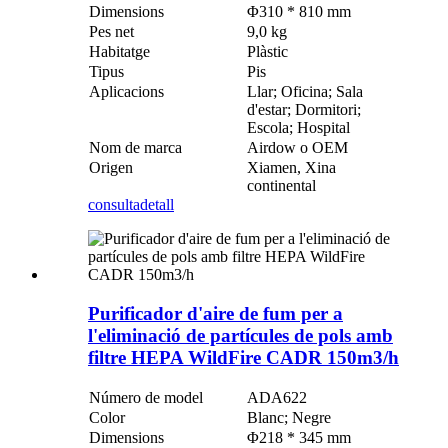
Dimensions
Φ310 * 810 mm
Pes net
9,0 kg
Habitatge
Plàstic
Tipus
Pis
Aplicacions
Llar; Oficina; Sala
d'estar; Dormitori;
Escola; Hospital
Nom de marca
Airdow o OEM
Origen
Xiamen, Xina
continental
consulta
detall
Purificador d'aire de fum per a
l'eliminació de partícules de pols amb
filtre HEPA WildFire CADR 150m3/h
Número de model
ADA622
Color
Blanc; Negre
Dimensions
Φ218 * 345 mm