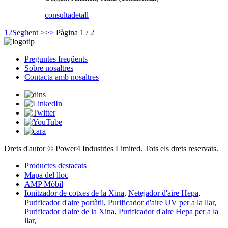
consulta
detall
1
2
Següent >
>>
Pàgina 1 / 2
Preguntes freqüents
Sobre nosaltres
Contacta amb nosaltres
Drets d'autor © Power4 Industries Limited. Tots els drets reservats.
Productes destacats
Mapa del lloc
AMP Mòbil
Ionitzador de cotxes de la Xina
,
Netejador d'aire Hepa
,
Purificador d'aire portàtil
,
Purificador d'aire UV per a la llar
,
Purificador d'aire de la Xina
,
Purificador d'aire Hepa per a la
llar
,