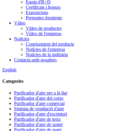
Equip d'R+D
Certificats i honors
Exposicions
Preguntes freqüents
Vídeo
Vídeo de productes
Vídeo de l'empresa
Notícies
Coneixement del producte
Notícies de l'empresa
Notícies de la indústria
Contacta amb nosaltres
English
Categories
Purificador d'aire per a la llar
Purificador d'aire del cotxe
Purificador d'aire comercial
Sistema de ventilació d'aire
Purificador d'aire d'escriptori
Purificador d'aire de terra
Purificador d'aire de sostre
Purificador d'aire de paret