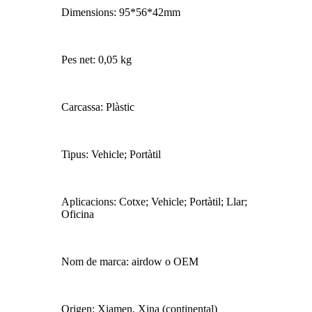
Dimensions: 95*56*42mm
Pes net: 0,05 kg
Carcassa: Plàstic
Tipus: Vehicle; Portàtil
Aplicacions: Cotxe; Vehicle; Portàtil; Llar;
Oficina
Nom de marca: airdow o OEM
Origen: Xiamen, Xina (continental)