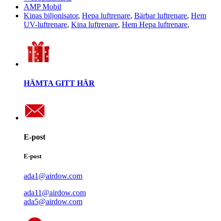
AMP Mobil
Kinas biljonisator
,
Hepa luftrenare
,
Bärbar luftrenare
,
Hem
UV-luftrenare
,
Kina luftrenare
,
Hem Hepa luftrenare
,
HÄMTA GITT HÄR
E-post
E-post
ada1@airdow.com
ada11@airdow.com
ada5@airdow.com