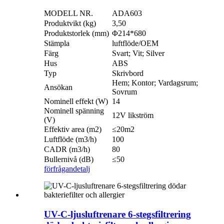
MODELL NR.
ADA603
Produktvikt (kg)
3,50
Produktstorlek (mm)
Φ214*680
Stämpla
luftflöde/OEM
Färg
Svart; Vit; Silver
Hus
ABS
Typ
Skrivbord
Hem; Kontor; Vardagsrum;
Ansökan
Sovrum
Nominell effekt (W)
14
Nominell spänning
12V likström
(V)
Effektiv area (m2)
≤20m2
Luftflöde (m3/h)
100
CADR (m3/h)
80
Bullernivå (dB)
≤50
förfrågan
detalj
UV-C-ljusluftrenare 6-stegsfiltrering