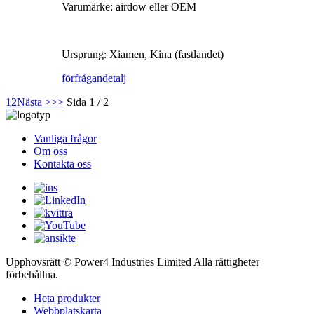
Varumärke: airdow eller OEM
Ursprung: Xiamen, Kina (fastlandet)
förfrågan
detalj
1
2
Nästa >
>>
Sida 1 / 2
Vanliga frågor
Om oss
Kontakta oss
Upphovsrätt © Power4 Industries Limited Alla rättigheter
förbehållna.
Heta produkter
Webbplatskarta