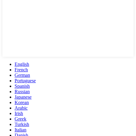
English
French
German
Portuguese
Spanish
Russian
Japanese
Korean
Arabic
Irish
Greek
Turkish
Italian
Danish