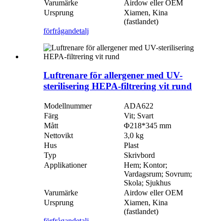
Varumärke
Airdow eller OEM
Ursprung
Xiamen, Kina
(fastlandet)
förfrågan
detalj
Luftrenare för allergener med UV-
sterilisering HEPA-filtrering vit rund
Modellnummer
ADA622
Färg
Vit; Svart
Mått
Φ218*345 mm
Nettovikt
3,0 kg
Hus
Plast
Typ
Skrivbord
Applikationer
Hem; Kontor;
Vardagsrum; Sovrum;
Skola; Sjukhus
Varumärke
Airdow eller OEM
Ursprung
Xiamen, Kina
(fastlandet)
förfrågan
detalj