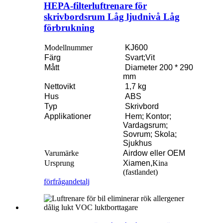
HEPA-filterluftrenare för
skrivbordsrum Låg ljudnivå Låg
förbrukning
Modellnummer
KJ600
Färg
Svart;Vit
Mått
Diameter 200 * 290
mm
Nettovikt
1,7 kg
Hus
ABS
Typ
Skrivbord
Applikationer
Hem; Kontor;
Vardagsrum;
Sovrum; Skola;
Sjukhus
Varumärke
Airdow eller OEM
Ursprung
Xiamen,
Kina
(fastlandet)
förfrågan
detalj