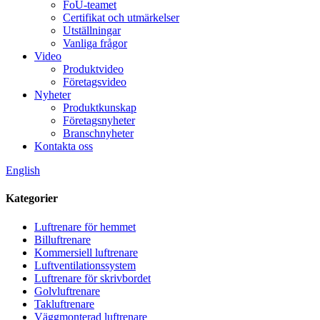
FoU-teamet
Certifikat och utmärkelser
Utställningar
Vanliga frågor
Video
Produktvideo
Företagsvideo
Nyheter
Produktkunskap
Företagsnyheter
Branschnyheter
Kontakta oss
English
Kategorier
Luftrenare för hemmet
Billuftrenare
Kommersiell luftrenare
Luftventilationssystem
Luftrenare för skrivbordet
Golvluftrenare
Takluftrenare
Väggmonterad luftrenare