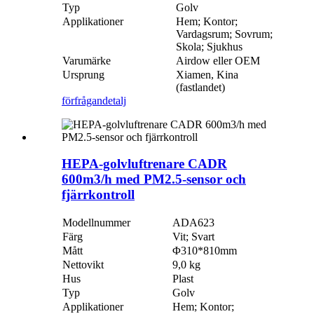
Typ
Golv
Applikationer
Hem; Kontor;
Vardagsrum; Sovrum;
Skola; Sjukhus
Varumärke
Airdow eller OEM
Ursprung
Xiamen, Kina
(fastlandet)
förfrågan
detalj
HEPA-golvluftrenare CADR
600m3/h med PM2.5-sensor och
fjärrkontroll
Modellnummer
ADA623
Färg
Vit; Svart
Mått
Φ310*810mm
Nettovikt
9,0 kg
Hus
Plast
Typ
Golv
Applikationer
Hem; Kontor;