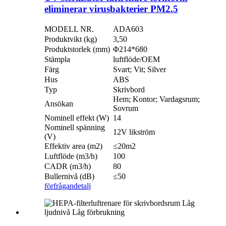
eliminerar virusbakterier PM2.5
MODELL NR.
ADA603
Produktvikt (kg)
3,50
Produktstorlek (mm)
Φ214*680
Stämpla
luftflöde/OEM
Färg
Svart; Vit; Silver
Hus
ABS
Typ
Skrivbord
Hem; Kontor; Vardagsrum;
Ansökan
Sovrum
Nominell effekt (W)
14
Nominell spänning
12V likström
(V)
Effektiv area (m2)
≤20m2
Luftflöde (m3/h)
100
CADR (m3/h)
80
Bullernivå (dB)
≤50
förfrågan
detalj