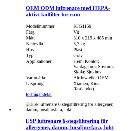
OEM ODM luftrenare med HEPA-
aktivt kolfilter för rum
Modellnummer
KJG1159
Färg
Vit
Mått
310 x 215 x 485 mm
Nettovikt
5,7 kg
Hus
Plast
Typ
Golv
Applikationer
Hem; Kontor;
Vardagsrum; Sovrum;
Skola; Sjukhus
Varumärke
Airdow eller OEM
Ursprung
Xiamen, Kina
(fastlandet)
förfrågan
detalj
ESP luftrenare 6-stegsfiltrering för
allergener, damm, husdjursfara, lukt