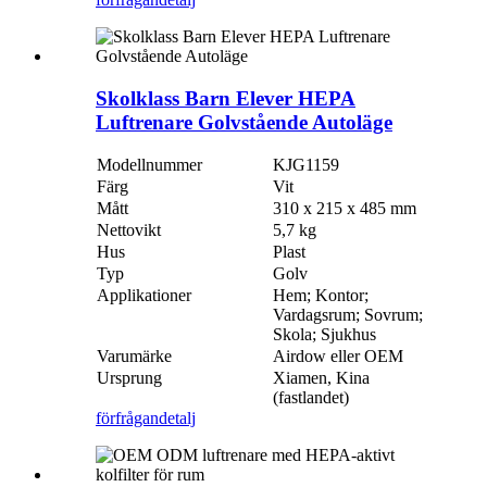
Skolklass Barn Elever HEPA
Luftrenare Golvstående Autoläge
Modellnummer
KJG1159
Färg
Vit
Mått
310 x 215 x 485 mm
Nettovikt
5,7 kg
Hus
Plast
Typ
Golv
Applikationer
Hem; Kontor;
Vardagsrum; Sovrum;
Skola; Sjukhus
Varumärke
Airdow eller OEM
Ursprung
Xiamen, Kina
(fastlandet)
förfrågan
detalj