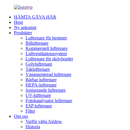
HÄMTA GÅVA HÄR
Hem
Ny ankomst
Produkter
Luftrenare för hemmet
Billuftrenare
Kommersiell luftrenare
Luftventilationssystem
Luftrenare för skrivbordet
Golvluftrenare
Takluftrenare
Väggmonterad luftrenare
Bärbar luftrenare
HEPA-luftrenare
Joniserande luftrenare
UV-luftrenare
Fotokatalysator luftrenare
ESP luftrenare
Filter
Om oss
Varför välja Airdow
Historia