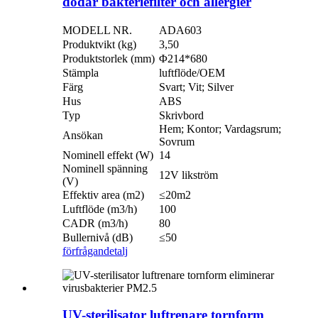
dödar bakteriefilter och allergier
MODELL NR.
ADA603
Produktvikt (kg)
3,50
Produktstorlek (mm)
Φ214*680
Stämpla
luftflöde/OEM
Färg
Svart; Vit; Silver
Hus
ABS
Typ
Skrivbord
Hem; Kontor; Vardagsrum;
Ansökan
Sovrum
Nominell effekt (W)
14
Nominell spänning
12V likström
(V)
Effektiv area (m2)
≤20m2
Luftflöde (m3/h)
100
CADR (m3/h)
80
Bullernivå (dB)
≤50
förfrågan
detalj
UV-sterilisator luftrenare tornform