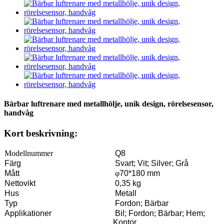
Bärbar luftrenare med metallhölje, unik design, rörelsesensor,
handvåg
Kort beskrivning:
Modellnummer
Q8
Färg
Svart; Vit; Silver; Grå
Mått
φ
70*180 mm
Nettovikt
0,35 kg
Hus
Metall
Typ
Fordon; Bärbar
Applikationer
Bil; Fordon; Bärbar; Hem;
Kontor