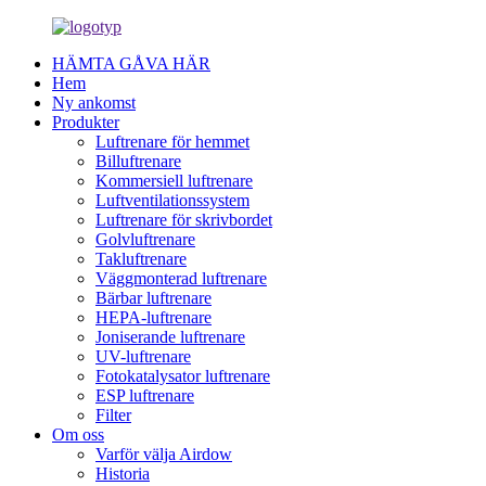
HÄMTA GÅVA HÄR
Hem
Ny ankomst
Produkter
Luftrenare för hemmet
Billuftrenare
Kommersiell luftrenare
Luftventilationssystem
Luftrenare för skrivbordet
Golvluftrenare
Takluftrenare
Väggmonterad luftrenare
Bärbar luftrenare
HEPA-luftrenare
Joniserande luftrenare
UV-luftrenare
Fotokatalysator luftrenare
ESP luftrenare
Filter
Om oss
Varför välja Airdow
Historia