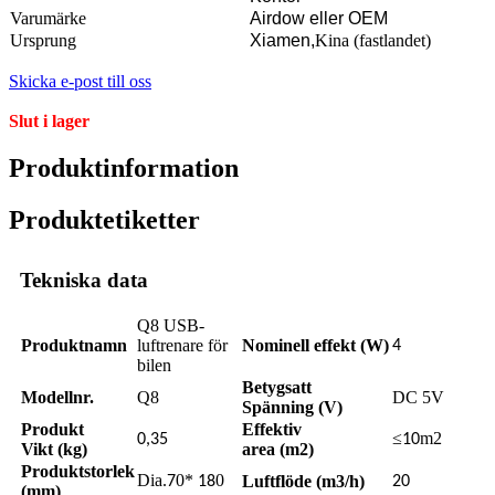
Varumärke
Airdow eller OEM
Ursprung
Xiamen,
Kina (fastlandet)
Skicka e-post till oss
Slut i lager
Produktinformation
Produktetiketter
Tekniska data
Q8 USB-
Produktnamn
luftrenare för
Nominell effekt (W)
4
bilen
Betygsatt
Modellnr.
Q8
DC 5V
Spänning (V)
Produkt
Effektiv
≤
m2
0,35
10
Vikt (kg)
area (m2)
Produktstorlek
Dia.
0*
0
Luftflöde (m3/h)
7
18
20
(mm)