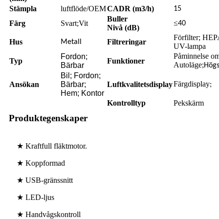
Stämpla
luftflöde/OEM
CADR (m3/h)
15
Buller
≤
Färg
Svart;Vit
40
Nivå (dB)
Förfilter; HEP
Hus
Filtreringar
Metall
UV-lampa
Påminnelse om 
Fordon;
Typ
Funktioner
Autoläge;
Bärbar
Högs
Bil; Fordon;
Färgdisplay
Ansökan
Bärbar;
Luftkvalitetsdisplay
;
Hem; Kontor
Kontrolltyp
Pekskärm
Produktegenskaper
★ Kraftfull fläktmotor.
★ Koppformad
★ USB-gränssnitt
★ LED-ljus
★ Handvågskontroll