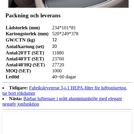
Packning och leverans
Lådstorlek (mm)
234*101*81
Kartongstorlek (mm)
520*249*378
GW/CTN (kg)
12
Antal/kartong (set)
20
Antal/20'FT (SET)
11880
Antal/40'FT (SET)
23760
Antal/40'HQ (SET)
27720
MOQ (SET)
1000
Ledtid
40~60 dagar
Tidigare:
Fabrikslevererat 3-i-1 HEPA-filter för luftjonisering,
tar bort rökdamm
Nästa:
Bärbar luftrenare i grått aluminiumhölje med elegant
negativ jonfunktion