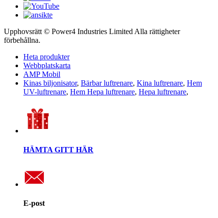
Upphovsrätt © Power4 Industries Limited Alla rättigheter
förbehållna.
Heta produkter
Webbplatskarta
AMP Mobil
Kinas biljonisator
,
Bärbar luftrenare
,
Kina luftrenare
,
Hem
UV-luftrenare
,
Hem Hepa luftrenare
,
Hepa luftrenare
,
HÄMTA GITT HÄR
E-post