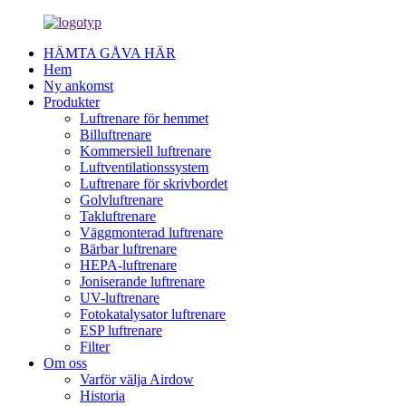
HÄMTA GÅVA HÄR
Hem
Ny ankomst
Produkter
Luftrenare för hemmet
Billuftrenare
Kommersiell luftrenare
Luftventilationssystem
Luftrenare för skrivbordet
Golvluftrenare
Takluftrenare
Väggmonterad luftrenare
Bärbar luftrenare
HEPA-luftrenare
Joniserande luftrenare
UV-luftrenare
Fotokatalysator luftrenare
ESP luftrenare
Filter
Om oss
Varför välja Airdow
Historia