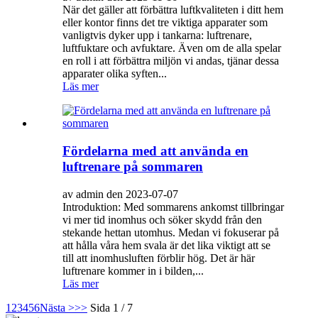
När det gäller att förbättra luftkvaliteten i ditt hem
eller kontor finns det tre viktiga apparater som
vanligtvis dyker upp i tankarna: luftrenare,
luftfuktare och avfuktare. Även om de alla spelar
en roll i att förbättra miljön vi andas, tjänar dessa
apparater olika syften...
Läs mer
Fördelarna med att använda en
luftrenare på sommaren
av admin den 2023-07-07
Introduktion: Med sommarens ankomst tillbringar
vi mer tid inomhus och söker skydd från den
stekande hettan utomhus. Medan vi fokuserar på
att hålla våra hem svala är det lika viktigt att se
till att inomhusluften förblir hög. Det är här
luftrenare kommer in i bilden,...
Läs mer
1
2
3
4
5
6
Nästa >
>>
Sida 1 / 7