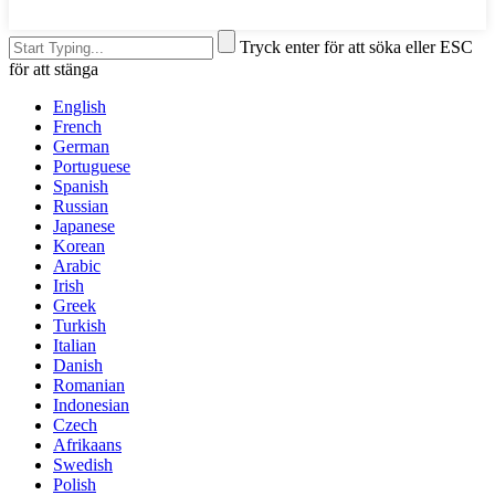
Tryck enter för att söka eller ESC
för att stänga
English
French
German
Portuguese
Spanish
Russian
Japanese
Korean
Arabic
Irish
Greek
Turkish
Italian
Danish
Romanian
Indonesian
Czech
Afrikaans
Swedish
Polish