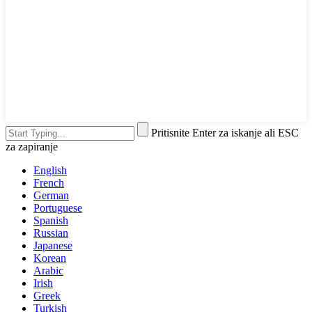
Pritisnite Enter za iskanje ali ESC
za zapiranje
English
French
German
Portuguese
Spanish
Russian
Japanese
Korean
Arabic
Irish
Greek
Turkish