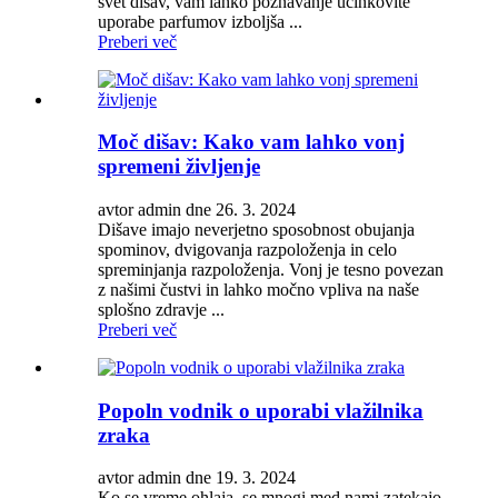
svet dišav, vam lahko poznavanje učinkovite
uporabe parfumov izboljša ...
Preberi več
Moč dišav: Kako vam lahko vonj
spremeni življenje
avtor admin dne 26. 3. 2024
Dišave imajo neverjetno sposobnost obujanja
spominov, dvigovanja razpoloženja in celo
spreminjanja razpoloženja. Vonj je tesno povezan
z našimi čustvi in ​​lahko močno vpliva na naše
splošno zdravje ...
Preberi več
Popoln vodnik o uporabi vlažilnika
zraka
avtor admin dne 19. 3. 2024
Ko se vreme ohlaja, se mnogi med nami zatekajo