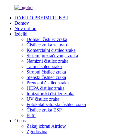
DARILO PREJMI TUKAJ
Domov
Nov prihod
Izdelki
Domači čistilec zraka
Čistilec zraka za avto
Komercialni čistilec zraka
Sistem prezračevanja zraka
Namizni čistilec zraka
Talni čistilec zraka
Stropni čistilec zraka
Stenski čistilec zraka
Prenosni čistilec zraka
HEPA čistilec zraka
Ionizatorski čistilec zraka
UV čistilec zraka
Fotokatalizatorski čistilec zraka
Čistilec zraka ESP
Filtri
O nas
Zakaj izbrati Airdow
Zgodovina