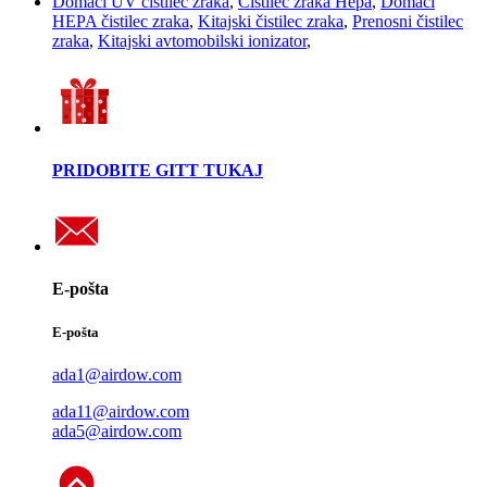
Domači UV čistilec zraka
,
Čistilec zraka Hepa
,
Domači
HEPA čistilec zraka
,
Kitajski čistilec zraka
,
Prenosni čistilec
zraka
,
Kitajski avtomobilski ionizator
,
PRIDOBITE GITT TUKAJ
E-pošta
E-pošta
ada1@airdow.com
ada11@airdow.com
ada5@airdow.com