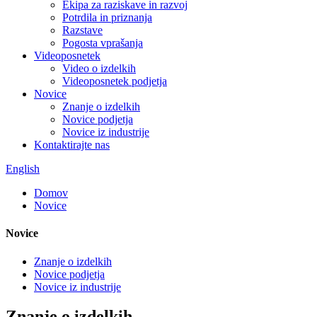
Ekipa za raziskave in razvoj
Potrdila in priznanja
Razstave
Pogosta vprašanja
Videoposnetek
Video o izdelkih
Videoposnetek podjetja
Novice
Znanje o izdelkih
Novice podjetja
Novice iz industrije
Kontaktirajte nas
English
Domov
Novice
Novice
Znanje o izdelkih
Novice podjetja
Novice iz industrije
Znanje o izdelkih