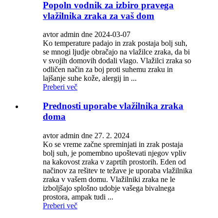
Popoln vodnik za izbiro pravega
vlažilnika zraka za vaš dom
avtor admin dne 2024-03-07
Ko temperature padajo in zrak postaja bolj suh,
se mnogi ljudje obračajo na vlažilce zraka, da bi
v svojih domovih dodali vlago. Vlažilci zraka so
odličen način za boj proti suhemu zraku in
lajšanje suhe kože, alergij in ...
Preberi več
Prednosti uporabe vlažilnika zraka
doma
avtor admin dne 27. 2. 2024
Ko se vreme začne spreminjati in zrak postaja
bolj suh, je pomembno upoštevati njegov vpliv
na kakovost zraka v zaprtih prostorih. Eden od
načinov za rešitev te težave je uporaba vlažilnika
zraka v vašem domu. Vlažilniki zraka ne le
izboljšajo splošno udobje vašega bivalnega
prostora, ampak tudi ...
Preberi več