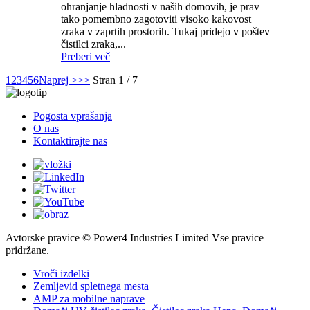
ohranjanje hladnosti v naših domovih, je prav
tako pomembno zagotoviti visoko kakovost
zraka v zaprtih prostorih. Tukaj pridejo v poštev
čistilci zraka,...
Preberi več
1
2
3
4
5
6
Naprej >
>>
Stran 1 / 7
Pogosta vprašanja
O nas
Kontaktirajte nas
Avtorske pravice © Power4 Industries Limited Vse pravice
pridržane.
Vroči izdelki
Zemljevid spletnega mesta
AMP za mobilne naprave