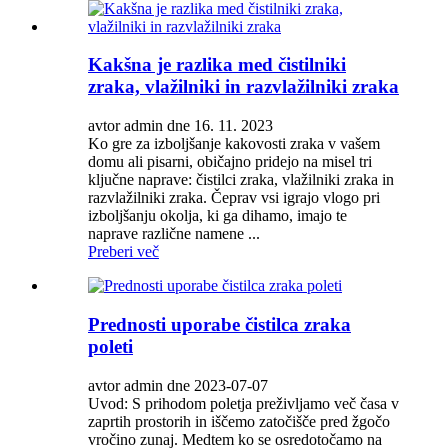
Kakšna je razlika med čistilniki
zraka, vlažilniki in razvlažilniki zraka
avtor admin dne 16. 11. 2023
Ko gre za izboljšanje kakovosti zraka v vašem
domu ali pisarni, običajno pridejo na misel tri
ključne naprave: čistilci zraka, vlažilniki zraka in
razvlažilniki zraka. Čeprav vsi igrajo vlogo pri
izboljšanju okolja, ki ga dihamo, imajo te
naprave različne namene ...
Preberi več
Prednosti uporabe čistilca zraka
poleti
avtor admin dne 2023-07-07
Uvod: S prihodom poletja preživljamo več časa v
zaprtih prostorih in iščemo zatočišče pred žgočo
vročino zunaj. Medtem ko se osredotočamo na