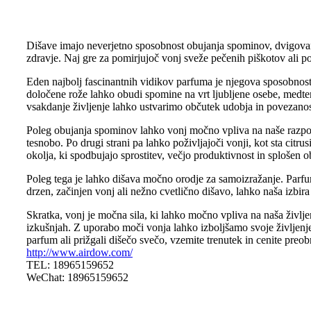
Dišave imajo neverjetno sposobnost obujanja spominov, dvigovanja
zdravje. Naj gre za pomirjujoč vonj sveže pečenih piškotov ali po
Eden najbolj fascinantnih vidikov parfuma je njegova sposobnost
določene rože lahko obudi spomine na vrt ljubljene osebe, medte
vsakdanje življenje lahko ustvarimo občutek udobja in povezanost
Poleg obujanja spominov lahko vonj močno vpliva na naše razpolož
tesnobo. Po drugi strani pa lahko poživljajoči vonji, kot sta citr
okolja, ki spodbujajo sprostitev, večjo produktivnost in splošen 
Poleg tega je lahko dišava močno orodje za samoizražanje. Parfumi
drzen, začinjen vonj ali nežno cvetlično dišavo, lahko naša izbir
Skratka, vonj je močna sila, ki lahko močno vpliva na naša živ
izkušnjah. Z uporabo moči vonja lahko izboljšamo svoje življenje 
parfum ali prižgali dišečo svečo, vzemite trenutek in cenite pre
http://www.airdow.com/
TEL: 18965159652
WeChat: 18965159652