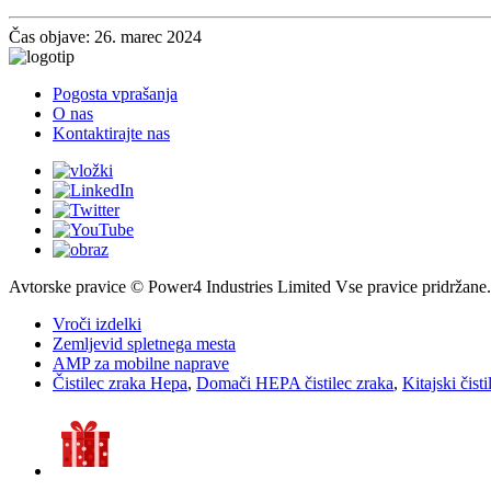
Čas objave: 26. marec 2024
Pogosta vprašanja
O nas
Kontaktirajte nas
Avtorske pravice © Power4 Industries Limited Vse pravice pridržane.
Vroči izdelki
Zemljevid spletnega mesta
AMP za mobilne naprave
Čistilec zraka Hepa
,
Domači HEPA čistilec zraka
,
Kitajski čist