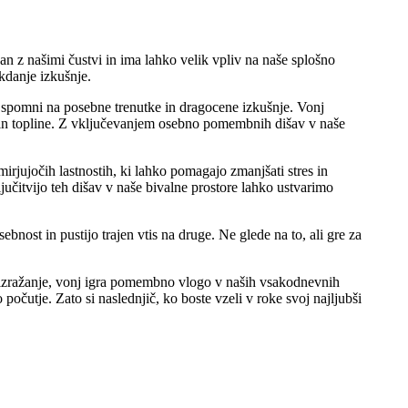
z našimi čustvi in ​​ima lahko velik vpliv na naše splošno
kdanje izkušnje.
 spomni na posebne trenutke in dragocene izkušnje. Vonj
e in topline. Z vključevanjem osebno pomembnih dišav v naše
irjujočih lastnostih, ki lahko pomagajo zmanjšati stres in
ljučitvijo teh dišav v naše bivalne prostore lahko ustvarimo
nost in pustijo trajen vtis na druge. Ne glede na to, ali gre za
moizražanje, vonj igra pomembno vlogo v naših vsakodnevnih
očutje. Zato si naslednjič, ko boste vzeli v roke svoj najljubši