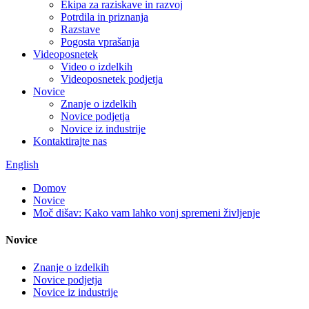
Ekipa za raziskave in razvoj
Potrdila in priznanja
Razstave
Pogosta vprašanja
Videoposnetek
Video o izdelkih
Videoposnetek podjetja
Novice
Znanje o izdelkih
Novice podjetja
Novice iz industrije
Kontaktirajte nas
English
Domov
Novice
Moč dišav: Kako vam lahko vonj spremeni življenje
Novice
Znanje o izdelkih
Novice podjetja
Novice iz industrije