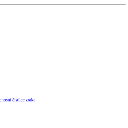
enosni čistilec zraka
,