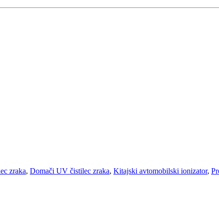
ilec zraka
,
Domači UV čistilec zraka
,
Kitajski avtomobilski ionizator
,
Pr