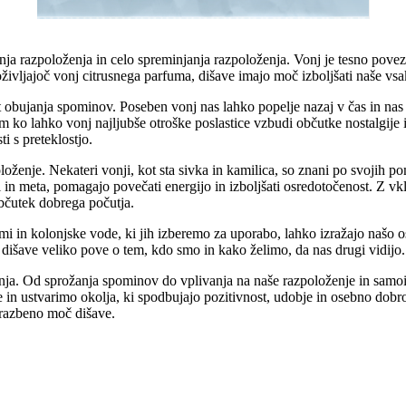
 razpoloženja in celo spreminjanja razpoloženja. Vonj je tesno povezan 
življajoč vonj citrusnega parfuma, dišave imajo moč izboljšati naše vsa
 obujanja spominov. Poseben vonj nas lahko popelje nazaj v čas in nas
m ko lahko vonj najljubše otroške poslastice vzbudi občutke nostalgij
i s preteklostjo.
enje. Nekateri vonji, kot sta sivka in kamilica, so znani po svojih pom
usi in meta, pomagajo povečati energijo in izboljšati osredotočenost. Z vk
občutek dobrega počutja.
 in kolonjske vode, ki jih izberemo za uporabo, lahko izražajo našo oseb
a dišave veliko pove o tem, kdo smo in kako želimo, da nas drugi vidijo.
ljenja. Od sprožanja spominov do vplivanja na naše razpoloženje in sa
in ustvarimo okolja, ki spodbujajo pozitivnost, udobje in osebno dobro p
obrazbeno moč dišave.