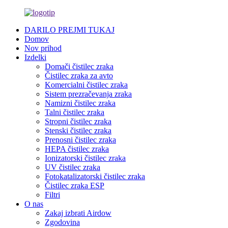
DARILO PREJMI TUKAJ
Domov
Nov prihod
Izdelki
Domači čistilec zraka
Čistilec zraka za avto
Komercialni čistilec zraka
Sistem prezračevanja zraka
Namizni čistilec zraka
Talni čistilec zraka
Stropni čistilec zraka
Stenski čistilec zraka
Prenosni čistilec zraka
HEPA čistilec zraka
Ionizatorski čistilec zraka
UV čistilec zraka
Fotokatalizatorski čistilec zraka
Čistilec zraka ESP
Filtri
O nas
Zakaj izbrati Airdow
Zgodovina