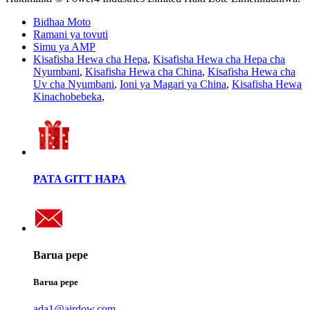
Bidhaa Moto
Ramani ya tovuti
Simu ya AMP
Kisafisha Hewa cha Hepa
,
Kisafisha Hewa cha Hepa cha
Nyumbani
,
Kisafisha Hewa cha China
,
Kisafisha Hewa cha
Uv cha Nyumbani
,
Ioni ya Magari ya China
,
Kisafisha Hewa
Kinachobebeka
,
PATA GITT HAPA
Barua pepe
Barua pepe
ada1@airdow.com