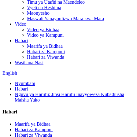
Timu ya Utafiti na Maendeleo
Vyeti na Heshima
Maonyesho
Maswali Yanayoulizwa Mara kwa Mara
Video
Video ya Bidhaa
Video ya Kampuni
Habari
Maarifa ya Bidhaa
Habari za Kampuni
Habari za Viwanda
Wasiliana Nasi
English
Nyumbani
Habari
Nguvu ya Harufu: Jinsi Harufu Inavyoweza Kubadilisha
Maisha Yako
Habari
Maarifa ya Bidhaa
Habari za Kampuni
Habari za Viwanda