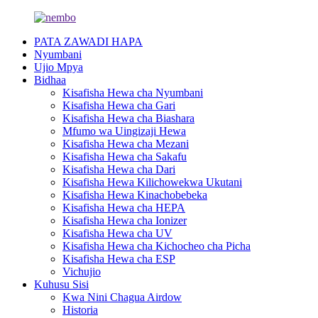
PATA ZAWADI HAPA
Nyumbani
Ujio Mpya
Bidhaa
Kisafisha Hewa cha Nyumbani
Kisafisha Hewa cha Gari
Kisafisha Hewa cha Biashara
Mfumo wa Uingizaji Hewa
Kisafisha Hewa cha Mezani
Kisafisha Hewa cha Sakafu
Kisafisha Hewa cha Dari
Kisafisha Hewa Kilichowekwa Ukutani
Kisafisha Hewa Kinachobebeka
Kisafisha Hewa cha HEPA
Kisafisha Hewa cha Ionizer
Kisafisha Hewa cha UV
Kisafisha Hewa cha Kichocheo cha Picha
Kisafisha Hewa cha ESP
Vichujio
Kuhusu Sisi
Kwa Nini Chagua Airdow
Historia