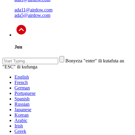
ada11@airdow.com
ada5@airdow.com
Juu
Bonyeza "enter" ili kutafuta au
"ESC" ili kufunga
English
French
German
Portuguese
Spanish
Russian
Japanese
Korean
Arabic
Irish
Greek