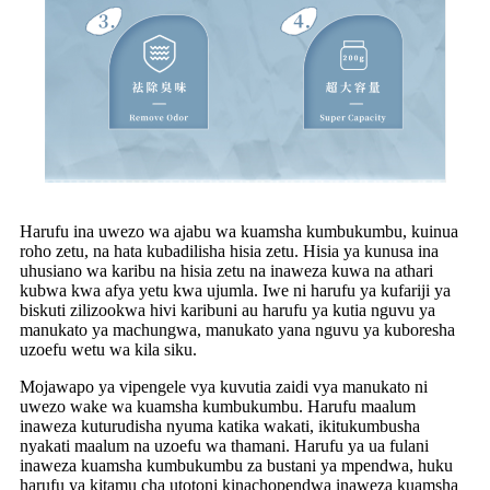
Harufu ina uwezo wa ajabu wa kuamsha kumbukumbu, kuinua
roho zetu, na hata kubadilisha hisia zetu. Hisia ya kunusa ina
uhusiano wa karibu na hisia zetu na inaweza kuwa na athari
kubwa kwa afya yetu kwa ujumla. Iwe ni harufu ya kufariji ya
biskuti zilizookwa hivi karibuni au harufu ya kutia nguvu ya
manukato ya machungwa, manukato yana nguvu ya kuboresha
uzoefu wetu wa kila siku.
Mojawapo ya vipengele vya kuvutia zaidi vya manukato ni
uwezo wake wa kuamsha kumbukumbu. Harufu maalum
inaweza kuturudisha nyuma katika wakati, ikitukumbusha
nyakati maalum na uzoefu wa thamani. Harufu ya ua fulani
inaweza kuamsha kumbukumbu za bustani ya mpendwa, huku
harufu ya kitamu cha utotoni kinachopendwa inaweza kuamsha