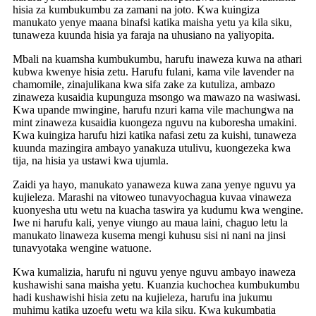
hisia za kumbukumbu za zamani na joto. Kwa kuingiza
manukato yenye maana binafsi katika maisha yetu ya kila siku,
tunaweza kuunda hisia ya faraja na uhusiano na yaliyopita.
Mbali na kuamsha kumbukumbu, harufu inaweza kuwa na athari
kubwa kwenye hisia zetu. Harufu fulani, kama vile lavender na
chamomile, zinajulikana kwa sifa zake za kutuliza, ambazo
zinaweza kusaidia kupunguza msongo wa mawazo na wasiwasi.
Kwa upande mwingine, harufu nzuri kama vile machungwa na
mint zinaweza kusaidia kuongeza nguvu na kuboresha umakini.
Kwa kuingiza harufu hizi katika nafasi zetu za kuishi, tunaweza
kuunda mazingira ambayo yanakuza utulivu, kuongezeka kwa
tija, na hisia ya ustawi kwa ujumla.
Zaidi ya hayo, manukato yanaweza kuwa zana yenye nguvu ya
kujieleza. Marashi na vitoweo tunavyochagua kuvaa vinaweza
kuonyesha utu wetu na kuacha taswira ya kudumu kwa wengine.
Iwe ni harufu kali, yenye viungo au maua laini, chaguo letu la
manukato linaweza kusema mengi kuhusu sisi ni nani na jinsi
tunavyotaka wengine watuone.
Kwa kumalizia, harufu ni nguvu yenye nguvu ambayo inaweza
kushawishi sana maisha yetu. Kuanzia kuchochea kumbukumbu
hadi kushawishi hisia zetu na kujieleza, harufu ina jukumu
muhimu katika uzoefu wetu wa kila siku. Kwa kukumbatia