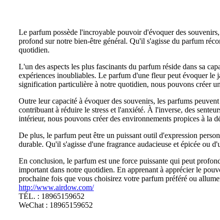
Le parfum possède l'incroyable pouvoir d'évoquer des souvenirs, 
profond sur notre bien-être général. Qu'il s'agisse du parfum réco
quotidien.
L'un des aspects les plus fascinants du parfum réside dans sa cap
expériences inoubliables. Le parfum d'une fleur peut évoquer le ja
signification particulière à notre quotidien, nous pouvons créer un
Outre leur capacité à évoquer des souvenirs, les parfums peuvent
contribuant à réduire le stress et l'anxiété. À l'inverse, des sent
intérieur, nous pouvons créer des environnements propices à la dét
De plus, le parfum peut être un puissant outil d'expression perso
durable. Qu'il s'agisse d'une fragrance audacieuse et épicée ou d
En conclusion, le parfum est une force puissante qui peut profondé
important dans notre quotidien. En apprenant à apprécier le pouvoi
prochaine fois que vous choisirez votre parfum préféré ou allum
http://www.airdow.com/
TÉL. : 18965159652
WeChat : 18965159652