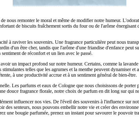
de nous remonter le moral et même de modifier notre humeur. L'odorat e
nfortant de biscuits fraîchement sortis du four ou de l'arôme énergisant
acité à raviver les souvenirs. Une fragrance particulière peut nous tran
rdin d'un être cher, tandis que l'arôme d'une friandise d'enfance peut s
 sentiment de réconfort et un lien avec le passé.
 avoir un impact profond sur notre humeur. Certains, comme la lavande e
eurs stimulantes telles que les agrumes et la menthe peuvent dynamiser et 
ente, à une productivité accrue et à un sentiment général de bien-être.
nnelle. Les parfums et eaux de Cologne que nous choisissons de porter pe
'une douce fragrance florale, notre choix de parfum en dit long sur qui 
ment influencer nos vies. De l'éveil des souvenirs à l'influence sur not
r des senteurs, nous pouvons embellir notre vie et créer des environnemen
erez une bougie parfumée, prenez un instant pour savourer le pouvoir t