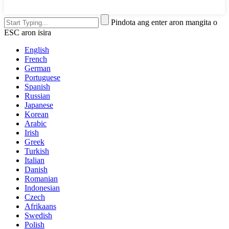
Pindota ang enter aron mangita o
ESC aron isira
English
French
German
Portuguese
Spanish
Russian
Japanese
Korean
Arabic
Irish
Greek
Turkish
Italian
Danish
Romanian
Indonesian
Czech
Afrikaans
Swedish
Polish