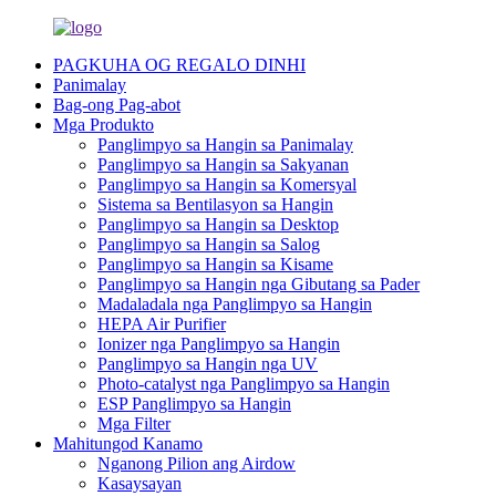
PAGKUHA OG REGALO DINHI
Panimalay
Bag-ong Pag-abot
Mga Produkto
Panglimpyo sa Hangin sa Panimalay
Panglimpyo sa Hangin sa Sakyanan
Panglimpyo sa Hangin sa Komersyal
Sistema sa Bentilasyon sa Hangin
Panglimpyo sa Hangin sa Desktop
Panglimpyo sa Hangin sa Salog
Panglimpyo sa Hangin sa Kisame
Panglimpyo sa Hangin nga Gibutang sa Pader
Madaladala nga Panglimpyo sa Hangin
HEPA Air Purifier
Ionizer nga Panglimpyo sa Hangin
Panglimpyo sa Hangin nga UV
Photo-catalyst nga Panglimpyo sa Hangin
ESP Panglimpyo sa Hangin
Mga Filter
Mahitungod Kanamo
Nganong Pilion ang Airdow
Kasaysayan