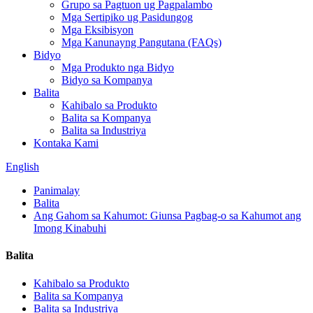
Grupo sa Pagtuon ug Pagpalambo
Mga Sertipiko ug Pasidungog
Mga Eksibisyon
Mga Kanunayng Pangutana (FAQs)
Bidyo
Mga Produkto nga Bidyo
Bidyo sa Kompanya
Balita
Kahibalo sa Produkto
Balita sa Kompanya
Balita sa Industriya
Kontaka Kami
English
Panimalay
Balita
Ang Gahom sa Kahumot: Giunsa Pagbag-o sa Kahumot ang
Imong Kinabuhi
Balita
Kahibalo sa Produkto
Balita sa Kompanya
Balita sa Industriya