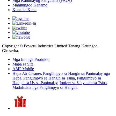
Mga Kanunayng Pangutana (FAQs)
Mahitungod Kanamo
Kontaka Kami
Copyright © Power4 Industries Limited Tanang Katungod
Gireserba.
Mga Init nga Produkto
Mapa sa Site
AMP Mobile
Hepa Air Cleaner
,
Panglimpyo sa Hangin sa Panimalay nga
Hepa
,
Panglimpyo sa Hangin sa Tsina
,
Panglimpyo sa
Hangin sa Uv sa Panimalay
,
Ionizer sa Sakyanan sa Tsina
,
Madaladala nga Panglimpyo sa Hangin
,