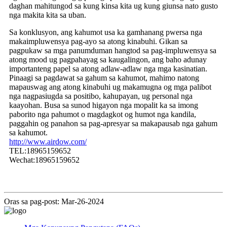
daghan mahitungod sa kung kinsa kita ug kung giunsa nato gusto
nga makita kita sa uban.
Sa konklusyon, ang kahumot usa ka gamhanang pwersa nga
makaimpluwensya pag-ayo sa atong kinabuhi. Gikan sa
pagpukaw sa mga panumduman hangtod sa pag-impluwensya sa
atong mood ug pagpahayag sa kaugalingon, ang baho adunay
importanteng papel sa atong adlaw-adlaw nga mga kasinatian.
Pinaagi sa pagdawat sa gahum sa kahumot, mahimo natong
mapauswag ang atong kinabuhi ug makamugna og mga palibot
nga nagpasiugda sa positibo, kahupayan, ug personal nga
kaayohan. Busa sa sunod higayon nga mopalit ka sa imong
paborito nga pahumot o magdagkot og humot nga kandila,
paggahin og panahon sa pag-apresyar sa makapausab nga gahum
sa kahumot.
http://www.airdow.com/
TEL:18965159652
Wechat:18965159652
Oras sa pag-post: Mar-26-2024