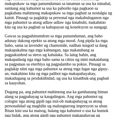
makapukaw sa mga panumduman sa tanaman sa usa ka minahal,
samtang ang kahumot sa usa ka paborito nga pagkaon sa
pagkabata mahimong makapukaw sa mga pagbati sa nostalgia ug
kainit. Pinaagi sa paglakip sa personal nga makahuluganon nga
mga pahumot sa atong adlaw-adlaw nga kinabuhi, makahimo
kita og usa ka pagbati sa kahupayan ug koneksyon sa nangagi.
Gawas sa pagpahinumdom sa mga panumduman, ang baho
adunay dakong epekto sa atong mga mood. Ang pipila ka mga
baho, sama sa lavender ug chamomile, nailhan tungod sa ilang
makapakalma nga mga kabtangan, nga makatabang sa
pagpakunhod sa stress ug kabalaka. Sa laing bahin, ang
makapadasig nga mga baho sama sa citrus ug mint makatabang
sa pagpataas sa enerhiya ug pagpalambo sa pokus. Pinaagi sa
paglakip niini nga mga pahumot sa atong mga lugar nga gipuy-
an, makahimo kita og mga palibot nga makapahayahay,
makadugang sa produktibidad, ug usa ka kinatibuk-ang pagbati
sa kaayohan.
Dugang pa, ang pahumot mahimong usa ka gamhanang himan
alang sa pagpahayag sa kaugalingon. Ang mga pahumot ug
cologne nga atong gipili nga isul-ob makapahayag sa atong
personalidad ug magbilin ug malungtarong impresyon sa uban.
Bisan kini usa ka maisog, halang nga kahumot o usa ka humok
nga bulak, ang atong gipili nga pahumot makapahayag ug