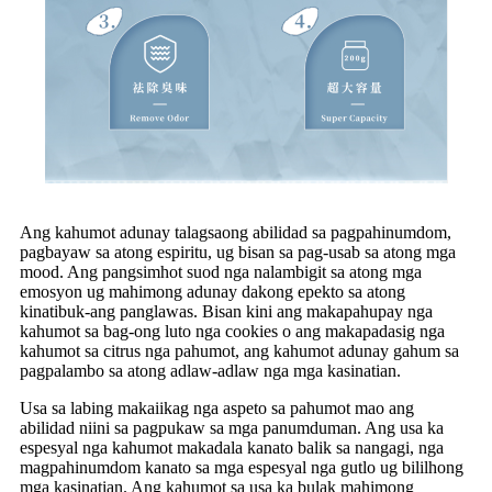
Ang kahumot adunay talagsaong abilidad sa pagpahinumdom,
pagbayaw sa atong espiritu, ug bisan sa pag-usab sa atong mga
mood. Ang pangsimhot suod nga nalambigit sa atong mga
emosyon ug mahimong adunay dakong epekto sa atong
kinatibuk-ang panglawas. Bisan kini ang makapahupay nga
kahumot sa bag-ong luto nga cookies o ang makapadasig nga
kahumot sa citrus nga pahumot, ang kahumot adunay gahum sa
pagpalambo sa atong adlaw-adlaw nga mga kasinatian.
Usa sa labing makaiikag nga aspeto sa pahumot mao ang
abilidad niini sa pagpukaw sa mga panumduman. Ang usa ka
espesyal nga kahumot makadala kanato balik sa nangagi, nga
magpahinumdom kanato sa mga espesyal nga gutlo ug bililhong
mga kasinatian. Ang kahumot sa usa ka bulak mahimong