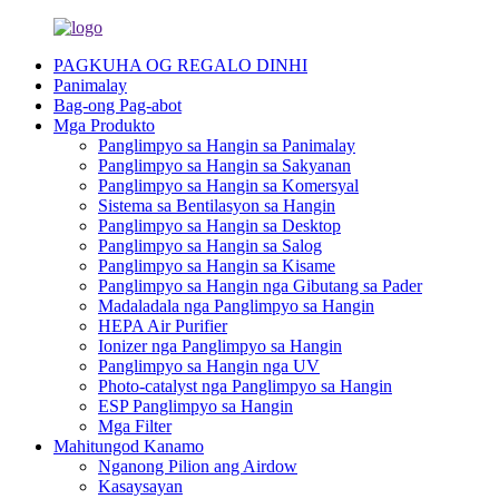
PAGKUHA OG REGALO DINHI
Panimalay
Bag-ong Pag-abot
Mga Produkto
Panglimpyo sa Hangin sa Panimalay
Panglimpyo sa Hangin sa Sakyanan
Panglimpyo sa Hangin sa Komersyal
Sistema sa Bentilasyon sa Hangin
Panglimpyo sa Hangin sa Desktop
Panglimpyo sa Hangin sa Salog
Panglimpyo sa Hangin sa Kisame
Panglimpyo sa Hangin nga Gibutang sa Pader
Madaladala nga Panglimpyo sa Hangin
HEPA Air Purifier
Ionizer nga Panglimpyo sa Hangin
Panglimpyo sa Hangin nga UV
Photo-catalyst nga Panglimpyo sa Hangin
ESP Panglimpyo sa Hangin
Mga Filter
Mahitungod Kanamo
Nganong Pilion ang Airdow
Kasaysayan