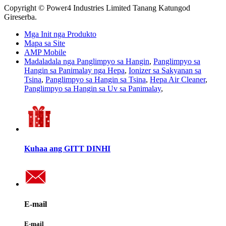
Copyright © Power4 Industries Limited Tanang Katungod
Gireserba.
Mga Init nga Produkto
Mapa sa Site
AMP Mobile
Madaladala nga Panglimpyo sa Hangin
,
Panglimpyo sa
Hangin sa Panimalay nga Hepa
,
Ionizer sa Sakyanan sa
Tsina
,
Panglimpyo sa Hangin sa Tsina
,
Hepa Air Cleaner
,
Panglimpyo sa Hangin sa Uv sa Panimalay
,
Kuhaa ang GITT DINHI
E-mail
E-mail