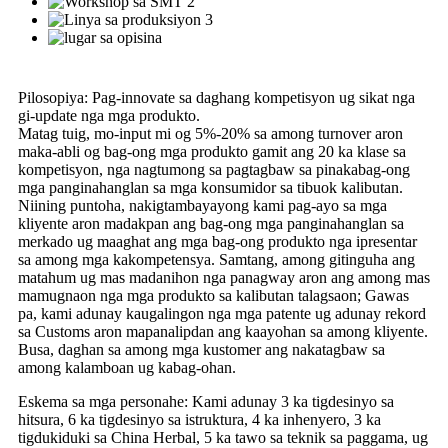
Pilosopiya: Pag-innovate sa daghang kompetisyon ug sikat nga
gi-update nga mga produkto.
Matag tuig, mo-input mi og 5%-20% sa among turnover aron
maka-abli og bag-ong mga produkto gamit ang 20 ka klase sa
kompetisyon, nga nagtumong sa pagtagbaw sa pinakabag-ong
mga panginahanglan sa mga konsumidor sa tibuok kalibutan.
Niining puntoha, nakigtambayayong kami pag-ayo sa mga
kliyente aron madakpan ang bag-ong mga panginahanglan sa
merkado ug maaghat ang mga bag-ong produkto nga ipresentar
sa among mga kakompetensya. Samtang, among gitinguha ang
matahum ug mas madanihon nga panagway aron ang among mas
mamugnaon nga mga produkto sa kalibutan talagsaon; Gawas
pa, kami adunay kaugalingon nga mga patente ug adunay rekord
sa Customs aron mapanalipdan ang kaayohan sa among kliyente.
Busa, daghan sa among mga kustomer ang nakatagbaw sa
among kalamboan ug kabag-ohan.
Eskema sa mga personahe: Kami adunay 3 ka tigdesinyo sa
hitsura, 6 ka tigdesinyo sa istruktura, 4 ka inhenyero, 3 ka
tigdukiduki sa China Herbal, 5 ka tawo sa teknik sa paggama, ug