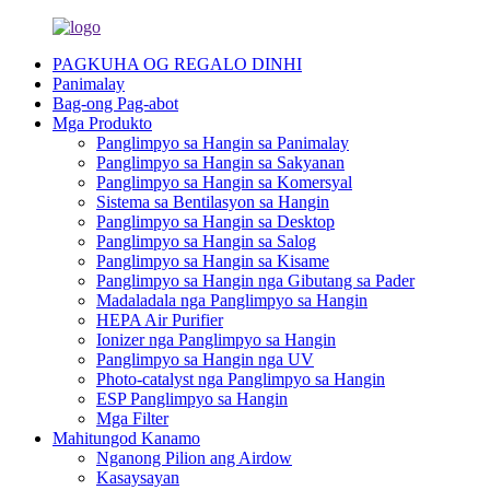
PAGKUHA OG REGALO DINHI
Panimalay
Bag-ong Pag-abot
Mga Produkto
Panglimpyo sa Hangin sa Panimalay
Panglimpyo sa Hangin sa Sakyanan
Panglimpyo sa Hangin sa Komersyal
Sistema sa Bentilasyon sa Hangin
Panglimpyo sa Hangin sa Desktop
Panglimpyo sa Hangin sa Salog
Panglimpyo sa Hangin sa Kisame
Panglimpyo sa Hangin nga Gibutang sa Pader
Madaladala nga Panglimpyo sa Hangin
HEPA Air Purifier
Ionizer nga Panglimpyo sa Hangin
Panglimpyo sa Hangin nga UV
Photo-catalyst nga Panglimpyo sa Hangin
ESP Panglimpyo sa Hangin
Mga Filter
Mahitungod Kanamo
Nganong Pilion ang Airdow
Kasaysayan