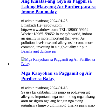
Ang Kinatas-ang Giya sa Pagpili sa
Labing Maayong Air Purifier para sa
Imong Panimalay
ni admin niadtong 2024-01-25
Email:ada11@airdow.com
http://www.airdow.com/ TEL:18965159652
Wechat:18965159652 In today's world, indoor
air quality is more important than ever. As
pollution levels rise and allergens become more
common, investing in a high-quality air pur...
Basaha ang dugang pa
Mga Kaayohan sa Paggamit og Air
Purifier sa Balay
ni admin niadtong 2024-01-18
Sa usa ka kalibutan nga puno sa polusyon ug
allergen, importante nga mohimo og mga lakang
aron masiguro nga ang hangin nga atong
giginhawa limpyo ug himsog. Usa ka paagi mao