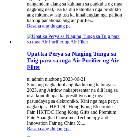
nangandam alang sa kahinam sa pagkuha og mga
dagkong deal, usa ka dili katuohan nga produkto
ang mitumaw isip usa ka kinahanglan nga paliton
karong panahona: ang air purifier...
Basaha ang dugang pa
Upat ka Perya sa Niaging Tunga sa
Tuig para sa mga Air Purifier ug Air
Filter
ni admin niadtong 2023-06-21
Samtang nagkaduol ang ikaduhang katunga sa
2023, ang Airdow nakapresentar na dili lang sa
usa, kondili upat ka prestihiyosong mga
pasundayag sa elektroniko. Kini nga mga perya
naglakip sa HKTDC Hong Kong Electronics
Fair, HKTDC Hong Kong Gifts and Premium
Fair, Shanghai Consumer Technology and
Innovation Fair ug China Xi...
Basaha ang dugang pa