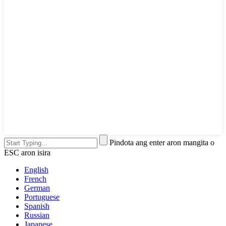
Pindota ang enter aron mangita o
ESC aron isira
English
French
German
Portuguese
Spanish
Russian
Japanese