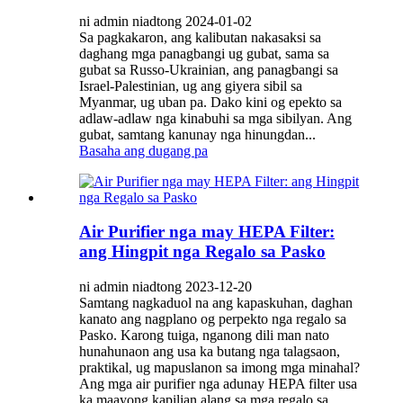
ni admin niadtong 2024-01-02
Sa pagkakaron, ang kalibutan nakasaksi sa
daghang mga panagbangi ug gubat, sama sa
gubat sa Russo-Ukrainian, ang panagbangi sa
Israel-Palestinian, ug ang giyera sibil sa
Myanmar, ug uban pa. Dako kini og epekto sa
adlaw-adlaw nga kinabuhi sa mga sibilyan. Ang
gubat, samtang kanunay nga hinungdan...
Basaha ang dugang pa
Air Purifier nga may HEPA Filter:
ang Hingpit nga Regalo sa Pasko
ni admin niadtong 2023-12-20
Samtang nagkaduol na ang kapaskuhan, daghan
kanato ang nagplano og perpekto nga regalo sa
Pasko. Karong tuiga, nganong dili man nato
hunahunaon ang usa ka butang nga talagsaon,
praktikal, ug mapuslanon sa imong mga minahal?
Ang mga air purifier nga adunay HEPA filter usa
ka maayong kapilian alang sa mga regalo sa