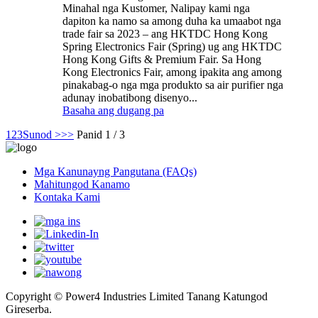
Minahal nga Kustomer, Nalipay kami nga
dapiton ka namo sa among duha ka umaabot nga
trade fair sa 2023 – ang HKTDC Hong Kong
Spring Electronics Fair (Spring) ug ang HKTDC
Hong Kong Gifts & Premium Fair. Sa Hong
Kong Electronics Fair, among ipakita ang among
pinakabag-o nga mga produkto sa air purifier nga
adunay inobatibong disenyo...
Basaha ang dugang pa
1
2
3
Sunod >
>>
Panid 1 / 3
Mga Kanunayng Pangutana (FAQs)
Mahitungod Kanamo
Kontaka Kami
Copyright © Power4 Industries Limited Tanang Katungod
Gireserba.