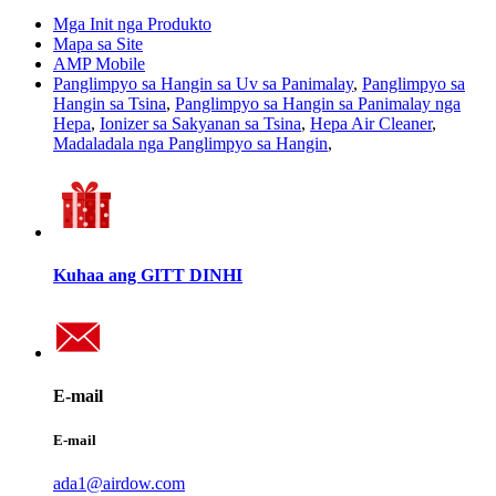
Mga Init nga Produkto
Mapa sa Site
AMP Mobile
Panglimpyo sa Hangin sa Uv sa Panimalay
,
Panglimpyo sa
Hangin sa Tsina
,
Panglimpyo sa Hangin sa Panimalay nga
Hepa
,
Ionizer sa Sakyanan sa Tsina
,
Hepa Air Cleaner
,
Madaladala nga Panglimpyo sa Hangin
,
Kuhaa ang GITT DINHI
E-mail
E-mail
ada1@airdow.com