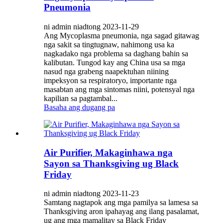
Pneumonia
ni admin niadtong 2023-11-29
Ang Mycoplasma pneumonia, nga sagad gitawag
nga sakit sa tingtugnaw, nahimong usa ka
nagkadako nga problema sa daghang bahin sa
kalibutan. Tungod kay ang China usa sa mga
nasud nga grabeng naapektuhan niining
impeksyon sa respiratoryo, importante nga
masabtan ang mga sintomas niini, potensyal nga
kapilian sa pagtambal...
Basaha ang dugang pa
Air Purifier, Makaginhawa nga
Sayon sa Thanksgiving ug Black
Friday
ni admin niadtong 2023-11-23
Samtang nagtapok ang mga pamilya sa lamesa sa
Thanksgiving aron ipahayag ang ilang pasalamat,
ug ang mga mamalitay sa Black Friday