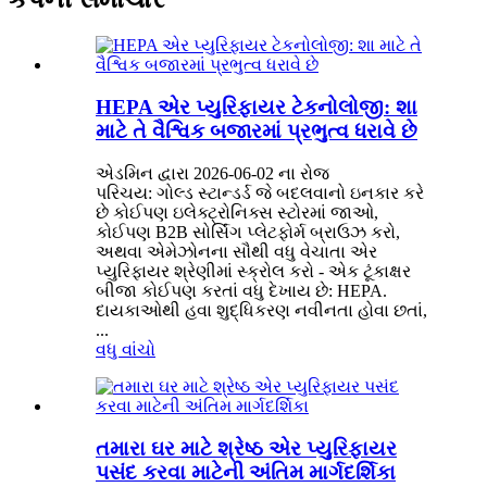
HEPA એર પ્યુરિફાયર ટેકનોલોજી: શા
માટે તે વૈશ્વિક બજારમાં પ્રભુત્વ ધરાવે છે
એડમિન દ્વારા 2026-06-02 ના રોજ
પરિચય: ગોલ્ડ સ્ટાન્ડર્ડ જે બદલવાનો ઇનકાર કરે
છે કોઈપણ ઇલેક્ટ્રોનિક્સ સ્ટોરમાં જાઓ,
કોઈપણ B2B સોર્સિંગ પ્લેટફોર્મ બ્રાઉઝ કરો,
અથવા એમેઝોનના સૌથી વધુ વેચાતા એર
પ્યુરિફાયર શ્રેણીમાં સ્ક્રોલ કરો - એક ટૂંકાક્ષર
બીજા કોઈપણ કરતાં વધુ દેખાય છે: HEPA.
દાયકાઓથી હવા શુદ્ધિકરણ નવીનતા હોવા છતાં,
...
વધુ વાંચો
તમારા ઘર માટે શ્રેષ્ઠ એર પ્યુરિફાયર
પસંદ કરવા માટેની અંતિમ માર્ગદર્શિકા