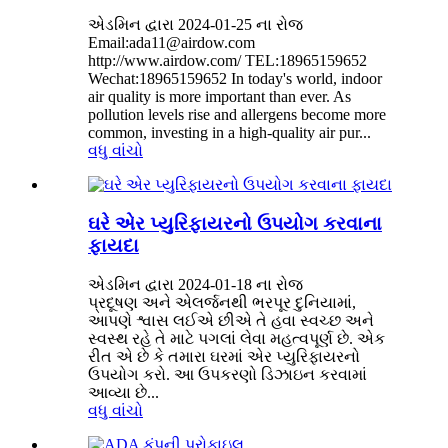
એડમિન દ્વારા 2024-01-25 ના રોજ
Email:ada11@airdow.com
http://www.airdow.com/ TEL:18965159652
Wechat:18965159652 In today's world, indoor
air quality is more important than ever. As
pollution levels rise and allergens become more
common, investing in a high-quality air pur...
વધુ વાંચો
ઘરે એર પ્યુરિફાયરનો ઉપયોગ કરવાના
ફાયદા
એડમિન દ્વારા 2024-01-18 ના રોજ
પ્રદૂષણ અને એલર્જનથી ભરપૂર દુનિયામાં,
આપણે શ્વાસ લઈએ છીએ તે હવા સ્વચ્છ અને
સ્વસ્થ રહે તે માટે પગલાં લેવા મહત્વપૂર્ણ છે. એક
રીત એ છે કે તમારા ઘરમાં એર પ્યુરિફાયરનો
ઉપયોગ કરો. આ ઉપકરણો ડિઝાઇન કરવામાં
આવ્યા છે...
વધુ વાંચો