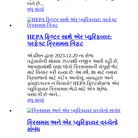
બને છે...
વધુ વાંચો
HEPA ફિલ્ટર સાથે એર પ્યુરિફાયર:
પરફેક્ટ ક્રિસમસ ગિફ્ટ
એડમિન દ્વારા 2023-12-20 ના રોજ
તહેવારોની મોસમ ઝડપથી નજીક આવી રહી છે,
આપણામાંથી ઘણા લોકો ક્રિસમસની સંપૂર્ણ ભેટ
માટે વિચાર કરી રહ્યા છે. આ વર્ષે, શા માટે તમારા
પ્રિયજનો માટે કંઈક અનોખું, વ્યવહારુ અને
ફાયદાકારક ન વિચારો? HEPA ફિલ્ટર્સવાળા એર
પ્યુરિફાયર ક્રિસમસ ભેટો માટે એક શ્રેષ્ઠ
પસંદગી છે અને...
વધુ વાંચો
ક્રિસમસ અને એર પ્યુરિફાયર વચ્ચેનો
સંબંધ