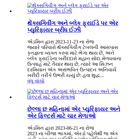
થેંક્સગિવીંગ અને બ્લેક ફ્રાઈડે પર એર
પ્યુરિફાયર બ્રીધ ઈઝી
એડમિન દ્વારા 2023-11-23 ના રોજ
જ્યારે પરિવારો થેંક્સગિવીંગ ટેબલની આસપાસ
કૃતજ્ઞતા વ્યક્ત કરવા માટે ભેગા થાય છે, અને
બ્લેક ફ્રાઈડેના ખરીદદારો મહાન સોદા મેળવવાના
ઉત્સાહ માટે તૈયાર થાય છે, ત્યારે આ સિઝન
દરમિયાન એક અસંભવિત ઉત્પાદન અનિવાર્ય
ખરીદી તરીકે ઉભરી રહ્યું છે: હવા શુદ્ધ...
વધુ વાંચો
છેલ્લા છ મહિનામાં એર પ્યુરિફાયર અને
એર ફિલ્ટર્સ માટે ચાર મેળાઓ
એડમિન દ્વારા 2023-06-21 ના ​​રોજ
2023 ના બીજા ભાગમાં, એરડો પહેલેથી જ એક