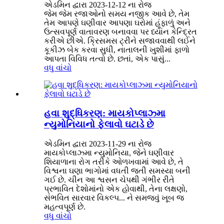
એડમિન દ્વારા 2023-12-12 ના રોજ
જેમ જેમ રજાઓનો સમય નજીક આવે છે, તેમ
તેમ આપણે ઘણીવાર આપણા ઘરોમાં હૂંફાળું અને
ઉત્સવપૂર્ણ વાતાવરણ બનાવવા પર ધ્યાન કેન્દ્રિત
કરીએ છીએ. ક્રિસમસ ટ્રીને સજાવવાથી લઈને
કૂકીઝ બેક કરવા સુધી, નાતાલની ખુશીમાં ફાળો
આપતા વિવિધ તત્વો છે. છતાં, એક પાસું...
વધુ વાંચો
હવા શુદ્ધિકરણ: માયકોપ્લાઝ્મા
ન્યુમોનિયાનો ફેલાવો ઘટાડે છે
એડમિન દ્વારા 2023-11-29 ના રોજ
માયકોપ્લાઝ્મા ન્યુમોનિયા, જેને ઘણીવાર
શિયાળાના રોગ તરીકે ઓળખવામાં આવે છે, તે
વિશ્વના ઘણા ભાગોમાં વધતી જતી સમસ્યા બની
ગઈ છે. ચીન આ શ્વસન ચેપથી ગંભીર રીતે
પ્રભાવિત દેશોમાંનો એક હોવાથી, તેના લક્ષણો,
સંભવિત સારવાર વિકલ્પ... ને સમજવું ખૂબ જ
મહત્વપૂર્ણ છે.
વધુ વાંચો