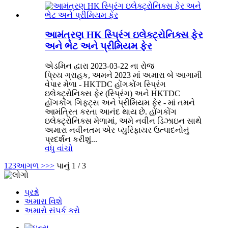
આમંત્રણ HK સ્પ્રિંગ ઇલેક્ટ્રોનિક્સ ફેર
અને ભેટ અને પ્રીમિયમ ફેર
એડમિન દ્વારા 2023-03-22 ના રોજ
પ્રિય ગ્રાહક, અમને 2023 માં અમારા બે આગામી
વેપાર મેળા - HKTDC હોંગકોંગ સ્પ્રિંગ
ઇલેક્ટ્રોનિક્સ ફેર (સ્પ્રિંગ) અને HKTDC
હોંગકોંગ ગિફ્ટ્સ અને પ્રીમિયમ ફેર - માં તમને
આમંત્રિત કરતા આનંદ થાય છે. હોંગકોંગ
ઇલેક્ટ્રોનિક્સ મેળામાં, અમે નવીન ડિઝાઇન સાથે
અમારા નવીનતમ એર પ્યુરિફાયર ઉત્પાદનોનું
પ્રદર્શન કરીશું...
વધુ વાંચો
1
2
3
આગળ >
>>
પાનું 1 / 3
પ્રશ્નો
અમારા વિશે
અમારો સંપર્ક કરો