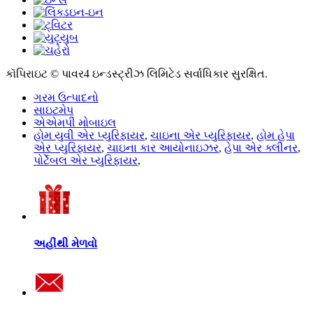
કૉપિરાઇટ © પાવર4 ઇન્ડસ્ટ્રીઝ લિમિટેડ સર્વાધિકાર સુરક્ષિત.
ગરમ ઉત્પાદનો
સાઇટમેપ
એએમપી મોબાઇલ
હોમ યુવી એર પ્યુરિફાયર
,
ચાઇના એર પ્યુરિફાયર
,
હોમ હેપા
એર પ્યુરિફાયર
,
ચાઇના કાર આયોનાઇઝર
,
હેપા એર ક્લીનર
,
પોર્ટેબલ એર પ્યુરિફાયર
,
અહીંથી મેળવો