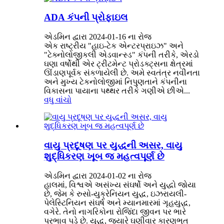
ADA કંપની પ્રોફાઇલ
એડમિન દ્વારા 2024-01-16 ના રોજ
એક રાષ્ટ્રીય "હાઇ-ટેક એન્ટરપ્રાઇઝ" અને
"ટેક્નોલોજીકલી એડવાન્સ્ડ" કંપની તરીકે, એરડો
ઘણા વર્ષોથી એર ટ્રીટમેન્ટ પ્રોડક્ટ્સના ક્ષેત્રમાં
ઊંડાણપૂર્વક સંકળાયેલી છે. અમે સ્વતંત્ર નવીનતા
અને મુખ્ય ટેકનોલોજીમાં નિપુણતાને કંપનીના
વિકાસના પાયાના પથ્થર તરીકે ગણીએ છીએ...
વધુ વાંચો
વાયુ પ્રદૂષણ પર યુદ્ધની અસર, વાયુ
શુદ્ધિકરણ ખૂબ જ મહત્વપૂર્ણ છે
એડમિન દ્વારા 2024-01-02 ના રોજ
હાલમાં, વિશ્વએ અસંખ્ય સંઘર્ષો અને યુદ્ધો જોયા
છે, જેમ કે રુસો-યુક્રેનિયન યુદ્ધ, ઇઝરાયલી-
પેલેસ્ટિનિયન સંઘર્ષ અને મ્યાનમારમાં ગૃહયુદ્ધ,
વગેરે. તેનો નાગરિકોના રોજિંદા જીવન પર ભારે
પ્રભાવ પડે છે. યુદ્ધ, જ્યારે ઘણીવાર કારણભૂત