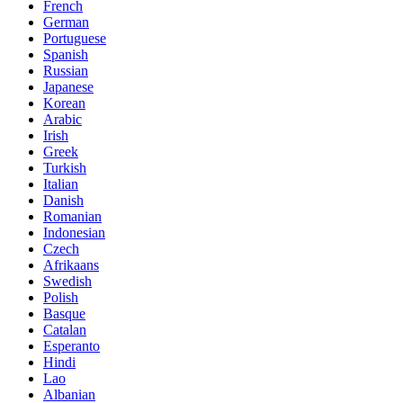
French
German
Portuguese
Spanish
Russian
Japanese
Korean
Arabic
Irish
Greek
Turkish
Italian
Danish
Romanian
Indonesian
Czech
Afrikaans
Swedish
Polish
Basque
Catalan
Esperanto
Hindi
Lao
Albanian