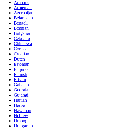
Amharic
Armenian
Azerbaijani
Belarusian
Bengali
Bosnian
Bulgarian
Cebuano
Chichewa
Corsican
Croatian
Dutch
Estonian
Filipino
Finnish
Frisian
Galician
Georgian
Gujarati
Haitian
Hausa
Hawaiian
Hebrew
Hmong
Hungarian