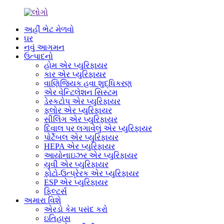
અહીં ભેટ મેળવો
ઘર
નવું આગમન
ઉત્પાદનો
હોમ એર પ્યુરિફાયર
કાર એર પ્યુરિફાયર
વાણિજ્યિક હવા શુદ્ધિકરણ
એર વેન્ટિલેશન સિસ્ટમ
ડેસ્કટોપ એર પ્યુરિફાયર
ફ્લોર એર પ્યુરિફાયર
સીલિંગ એર પ્યુરિફાયર
દિવાલ પર લગાવેલું એર પ્યુરિફાયર
પોર્ટેબલ એર પ્યુરિફાયર
HEPA એર પ્યુરિફાયર
આયોનાઇઝર એર પ્યુરિફાયર
યુવી એર પ્યુરિફાયર
ફોટો-ઉત્પ્રેરક એર પ્યુરિફાયર
ESP એર પ્યુરિફાયર
ફિલ્ટર્સ
અમારા વિશે
એરડો કેમ પસંદ કરો
ઇતિહાસ