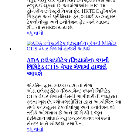
નહીં, પરંતુ ચાર પ્રતિષ્ઠિત ઇલેક્ટ્રોનિક્સ શોમાં
રજૂ થઈ ચૂક્યો છે. આ મેળાઓમાં HKTDC
હોંગકોંગ ઇલેક્ટ્રોનિક્સ ફેર, HKTDC હોંગકોંગ
ગિફ્ટ્સ અને પ્રીમિયમ ફેર, શાંઘાઈ કન્ઝ્યુમર
ટેકનોલોજી અને ઇનોવેશન ફેર અને ચાઇના
શી...નો સમાવેશ થાય છે.
વધુ વાંચો
ADA ઇલેક્ટ્રોટેક (ઝિયામેન) કંપની
લિમિટેડ CTIS વેપાર મેળામાં હાજરી
આપશે
એડમિન દ્વારા 2023-05-26 ના રોજ
એડા ઇલેક્ટ્રોટેક (ઝિયામેન) કંપની લિમિટેડ
CTIS વેપાર મેળામાં તેમની ભાગીદારીની જાહેરાત
કરતા ખુશ છે. ગ્લોબલસોર્સિસ દ્વારા આયોજિત આ
મેળો કન્ઝ્યુમર ટેકનોલોજી અને ઇનોવેશન શો
તરીકે ઓળખાય છે અને 30 મે થી 1 જૂન
દરમિયાન શાંઘાઈ ન્યુ ઇન્ટરનેશનલ એક્સ્પો
સેન્ટર ખાતે યોજાશે. સ્થાપિત...
વધુ વાંચો