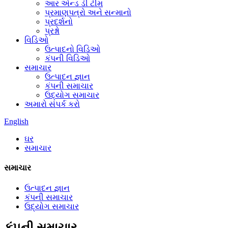
આર એન્ડ ડી ટીમ
પ્રમાણપત્રો અને સન્માનો
પ્રદર્શનો
પ્રશ્નો
વિડિઓ
ઉત્પાદનો વિડિઓ
કંપની વિડિઓ
સમાચાર
ઉત્પાદન જ્ઞાન
કંપની સમાચાર
ઉદ્યોગ સમાચાર
અમારો સંપર્ક કરો
English
ઘર
સમાચાર
સમાચાર
ઉત્પાદન જ્ઞાન
કંપની સમાચાર
ઉદ્યોગ સમાચાર
કંપની સમાચાર