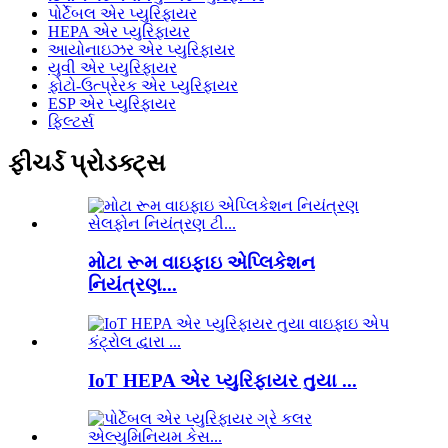
પોર્ટેબલ એર પ્યુરિફાયર
HEPA એર પ્યુરિફાયર
આયોનાઇઝર એર પ્યુરિફાયર
યુવી એર પ્યુરિફાયર
ફોટો-ઉત્પ્રેરક એર પ્યુરિફાયર
ESP એર પ્યુરિફાયર
ફિલ્ટર્સ
ફીચર્ડ પ્રોડક્ટ્સ
મોટા રૂમ વાઇફાઇ એપ્લિકેશન
નિયંત્રણ...
IoT HEPA એર પ્યુરિફાયર તુયા ...