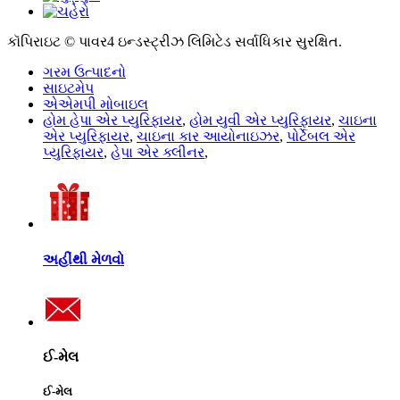
કૉપિરાઇટ © પાવર4 ઇન્ડસ્ટ્રીઝ લિમિટેડ સર્વાધિકાર સુરક્ષિત.
ગરમ ઉત્પાદનો
સાઇટમેપ
એએમપી મોબાઇલ
હોમ હેપા એર પ્યુરિફાયર
,
હોમ યુવી એર પ્યુરિફાયર
,
ચાઇના
એર પ્યુરિફાયર
,
ચાઇના કાર આયોનાઇઝર
,
પોર્ટેબલ એર
પ્યુરિફાયર
,
હેપા એર ક્લીનર
,
અહીંથી મેળવો
ઈ-મેલ
ઈ-મેલ