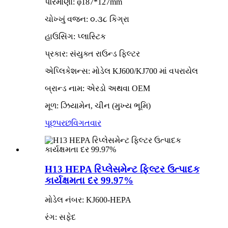
પરિમાણો: φ187*127mm
ચોખ્ખું વજન: ૦.૩૮ કિગ્રા
હાઉસિંગ: પ્લાસ્ટિક
પ્રકાર: સંયુક્ત રાઉન્ડ ફિલ્ટર
એપ્લિકેશન્સ: મોડેલ KJ600/KJ700 માં વપરાયેલ
બ્રાન્ડ નામ: એરડો અથવા OEM
મૂળ: ઝિયામેન, ચીન (મુખ્ય ભૂમિ)
પૂછપરછ
વિગતવાર
H13 HEPA રિપ્લેસમેન્ટ ફિલ્ટર ઉત્પાદક
કાર્યક્ષમતા દર 99.97%
મોડેલ નંબર: KJ600-HEPA
રંગ: સફેદ