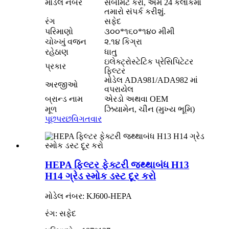
મોડેલ નંબર
સબમિટ કરો, અમે 24 કલાકમાં
તમારો સંપર્ક કરીશું.
રંગ
સફેદ
પરિમાણો
૩૦૦*૧૬૦*૧૪૦ મીમી
ચોખ્ખું વજન
૨.૧૪ કિગ્રા
રહેઠાણ
ધાતુ
ઇલેક્ટ્રોસ્ટેટિક પ્રેસિપિટેટર
પ્રકાર
ફિલ્ટર
મોડેલ ADA981/ADA982 માં
અરજીઓ
વપરાયેલ
બ્રાન્ડ નામ
એરડો અથવા OEM
મૂળ
ઝિયામેન, ચીન (મુખ્ય ભૂમિ)
પૂછપરછ
વિગતવાર
HEPA ફિલ્ટર ફેક્ટરી જથ્થાબંધ H13
H14 ગ્રેડ સ્મોક ડસ્ટ દૂર કરો
મોડેલ નંબર: KJ600-HEPA
રંગ: સફેદ