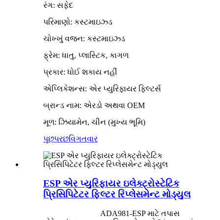
રંગ: સફેદ
પરિમાણો: કસ્ટમાઇઝ્ડ
ચોખ્ખું વજન: કસ્ટમાઇઝ્ડ
ફ્રેમ: ધાતુ, પ્લાસ્ટિક, કાગળ
પ્રકાર: ધોઈ શકાય નહીં
એપ્લિકેશન્સ: એર પ્યુરિફાયર ફિલ્ટર્સ
બ્રાન્ડ નામ: એરડો અથવા OEM
મૂળ: ઝિયામેન, ચીન (મુખ્ય ભૂમિ)
પૂછપરછ
વિગતવાર
ESP એર પ્યુરિફાયર ઇલેક્ટ્રોસ્ટેટિક
પ્રિસિપિટેટર ફિલ્ટર રિપ્લેસમેન્ટ મોડ્યુલ
ADA981-ESP માટે તપાસ