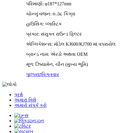
પરિમાણો: φ187*127mm
ચોખ્ખું વજન: ૦.૩૮ કિગ્રા
હાઉસિંગ: પ્લાસ્ટિક
પ્રકાર: સંયુક્ત રાઉન્ડ ફિલ્ટર
એપ્લિકેશન્સ: મોડેલ KJ600/KJ700 માં વપરાયેલ
બ્રાન્ડ નામ: એરડો અથવા OEM
મૂળ: ઝિયામેન, ચીન (મુખ્ય ભૂમિ)
પૂછપરછ
વિગતવાર
પ્રશ્નો
અમારા વિશે
અમારો સંપર્ક કરો