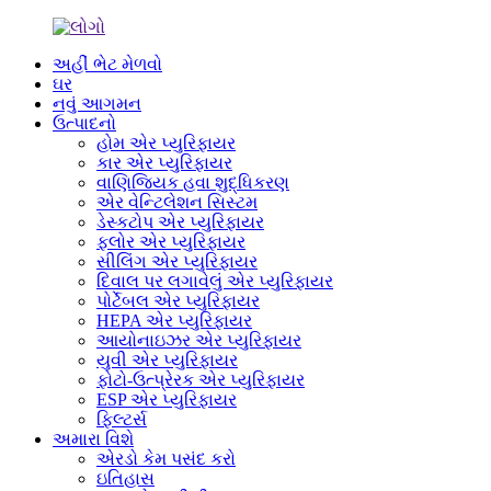
અહીં ભેટ મેળવો
ઘર
નવું આગમન
ઉત્પાદનો
હોમ એર પ્યુરિફાયર
કાર એર પ્યુરિફાયર
વાણિજ્યિક હવા શુદ્ધિકરણ
એર વેન્ટિલેશન સિસ્ટમ
ડેસ્કટોપ એર પ્યુરિફાયર
ફ્લોર એર પ્યુરિફાયર
સીલિંગ એર પ્યુરિફાયર
દિવાલ પર લગાવેલું એર પ્યુરિફાયર
પોર્ટેબલ એર પ્યુરિફાયર
HEPA એર પ્યુરિફાયર
આયોનાઇઝર એર પ્યુરિફાયર
યુવી એર પ્યુરિફાયર
ફોટો-ઉત્પ્રેરક એર પ્યુરિફાયર
ESP એર પ્યુરિફાયર
ફિલ્ટર્સ
અમારા વિશે
એરડો કેમ પસંદ કરો
ઇતિહાસ