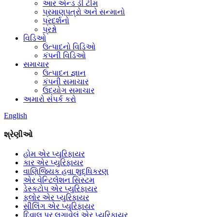
આર એન્ડ ડી ટીમ
પ્રમાણપત્રો અને સન્માનો
પ્રદર્શનો
પ્રશ્નો
વિડિઓ
ઉત્પાદનો વિડિઓ
કંપની વિડિઓ
સમાચાર
ઉત્પાદન જ્ઞાન
કંપની સમાચાર
ઉદ્યોગ સમાચાર
અમારો સંપર્ક કરો
English
શ્રેણીઓ
હોમ એર પ્યુરિફાયર
કાર એર પ્યુરિફાયર
વાણિજ્યિક હવા શુદ્ધિકરણ
એર વેન્ટિલેશન સિસ્ટમ
ડેસ્કટોપ એર પ્યુરિફાયર
ફ્લોર એર પ્યુરિફાયર
સીલિંગ એર પ્યુરિફાયર
દિવાલ પર લગાવેલું એર પ્યુરિફાયર