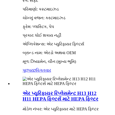
રંગ: સફેદ
પરિમાણો: કસ્ટમાઇઝ્ડ
ચોખ્ખું વજન: કસ્ટમાઇઝ્ડ
ફ્રેમ: પ્લાસ્ટિક, પેપ
પ્રકાર: ધોઈ શકાય નહીં
એપ્લિકેશન્સ: એર પ્યુરિફાયર ફિલ્ટર્સ
બ્રાન્ડ નામ: એરડો અથવા OEM
મૂળ: ઝિયામેન, ચીન (મુખ્ય ભૂમિ)
પૂછપરછ
વિગતવાર
એર પ્યુરિફાયર રિપ્લેસમેન્ટ H13 H12
H11 HEPA ફિલ્ટર્સ માટે HEPA ફિલ્ટર
મોડેલ નંબર: એર પ્યુરિફાયર માટે HEPA ફિલ્ટર