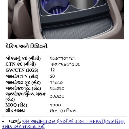
પેકિંગ અને ડિલિવરી
બોક્સનું કદ (મીમી)
૨૩૪*૧૦૧*૮૧
CTN કદ (મીમી)
૫૨૦*૨૪૯*૩૭૮
GW/CTN (KGS)
12
જથ્થો/CTN (સેટ)
20
જથ્થો/૨૦'ફૂટ (સેટ)
૧૧૮૮૦
જથ્થો/૪૦'ફૂટ (સેટ)
૨૩૭૬૦
જથ્થો/૪૦'મુખ્ય મથક
૨૭૭૨૦
(સેટ)
MOQ (સેટ)
૧૦૦૦
લીડ સમય
૪૦~ ૬૦ દિવસ
પાછલું:
એર આયોનાઇઝર ફેક્ટરીએ 3 ઇન 1 HEPA ફિલ્ટર રિમૂવ
સ્મોક ડસ્ટ સપ્લાય કર્યું