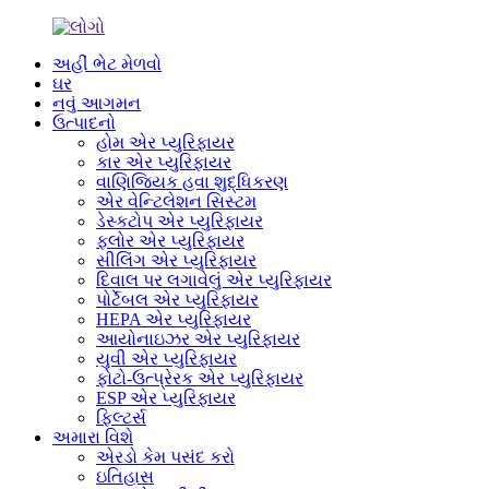
અહીં ભેટ મેળવો
ઘર
નવું આગમન
ઉત્પાદનો
હોમ એર પ્યુરિફાયર
કાર એર પ્યુરિફાયર
વાણિજ્યિક હવા શુદ્ધિકરણ
એર વેન્ટિલેશન સિસ્ટમ
ડેસ્કટોપ એર પ્યુરિફાયર
ફ્લોર એર પ્યુરિફાયર
સીલિંગ એર પ્યુરિફાયર
દિવાલ પર લગાવેલું એર પ્યુરિફાયર
પોર્ટેબલ એર પ્યુરિફાયર
HEPA એર પ્યુરિફાયર
આયોનાઇઝર એર પ્યુરિફાયર
યુવી એર પ્યુરિફાયર
ફોટો-ઉત્પ્રેરક એર પ્યુરિફાયર
ESP એર પ્યુરિફાયર
ફિલ્ટર્સ
અમારા વિશે
એરડો કેમ પસંદ કરો
ઇતિહાસ