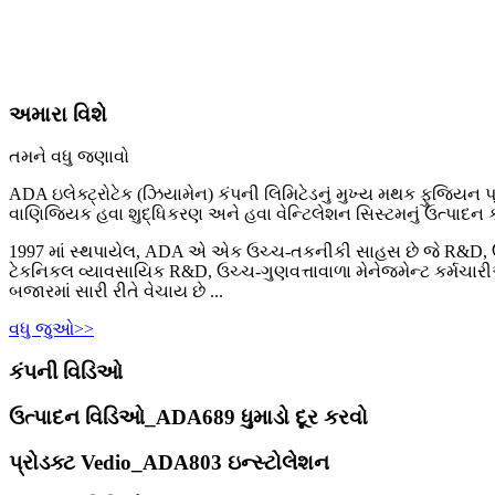
અમારા વિશે
તમને વધુ જણાવો
ADA ઇલેક્ટ્રોટેક (ઝિયામેન) કંપની લિમિટેડનું મુખ્ય મથક ફુજિયન પ્ર
વાણિજ્યિક હવા શુદ્ધિકરણ અને હવા વેન્ટિલેશન સિસ્ટમનું ઉત્પાદન કર
1997 માં સ્થપાયેલ, ADA એ એક ઉચ્ચ-તકનીકી સાહસ છે જે R&D, ઉત્પા
ટેકનિકલ વ્યાવસાયિક R&D, ઉચ્ચ-ગુણવત્તાવાળા મેનેજમેન્ટ કર્મચારી
બજારમાં સારી રીતે વેચાય છે ...
વધુ જુઓ>>
કંપની વિડિઓ
ઉત્પાદન વિડિઓ_ADA689 ધુમાડો દૂર કરવો
પ્રોડક્ટ Vedio_ADA803 ઇન્સ્ટોલેશન