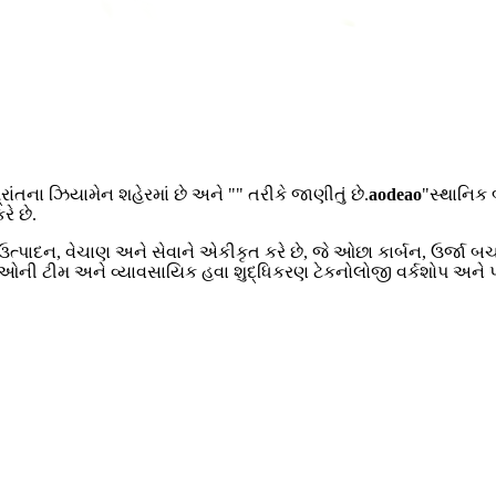
ાંતના ઝિયામેન શહેરમાં છે અને "" તરીકે જાણીતું છે.
aodeao
"સ્થાનિક
ે છે.
દન, વેચાણ અને સેવાને એકીકૃત કરે છે, જે ઓછા કાર્બન, ઉર્જા બચત, 
ઓની ટીમ અને વ્યાવસાયિક હવા શુદ્ધિકરણ ટેકનોલોજી વર્કશોપ અને પરી