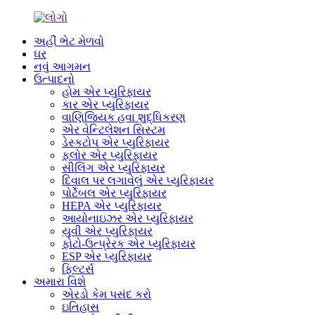
અહીં ભેટ મેળવો
ઘર
નવું આગમન
ઉત્પાદનો
હોમ એર પ્યુરિફાયર
કાર એર પ્યુરિફાયર
વાણિજ્યિક હવા શુદ્ધિકરણ
એર વેન્ટિલેશન સિસ્ટમ
ડેસ્કટોપ એર પ્યુરિફાયર
ફ્લોર એર પ્યુરિફાયર
સીલિંગ એર પ્યુરિફાયર
દિવાલ પર લગાવેલું એર પ્યુરિફાયર
પોર્ટેબલ એર પ્યુરિફાયર
HEPA એર પ્યુરિફાયર
આયોનાઇઝર એર પ્યુરિફાયર
યુવી એર પ્યુરિફાયર
ફોટો-ઉત્પ્રેરક એર પ્યુરિફાયર
ESP એર પ્યુરિફાયર
ફિલ્ટર્સ
અમારા વિશે
એરડો કેમ પસંદ કરો
ઇતિહાસ