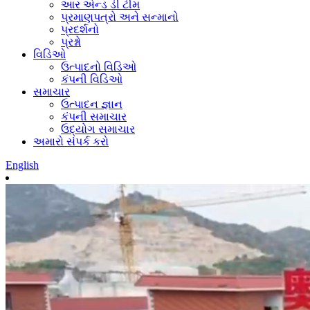
આર એન્ડ ડી ટીમ
પ્રમાણપત્રો અને સન્માનો
પ્રદર્શનો
પ્રશ્નો
વિડિઓ
ઉત્પાદનો વિડિઓ
કંપની વિડિઓ
સમાચાર
ઉત્પાદન જ્ઞાન
કંપની સમાચાર
ઉદ્યોગ સમાચાર
અમારો સંપર્ક કરો
English