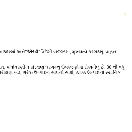
 બજારમાં અને"
એરડો
"વિદેશી બજારમાં, મુખ્યત્વે ઘરગથ્થુ, વાહન,
પર્યાવરણીય સંરક્ષણ ઘરગથ્થુ ઉપકરણોમાં રોકાયેલું છે. 30 થી વધુ
ક્ષણ ખંડ, શ્રેષ્ઠ ઉત્પાદન સાધનો સાથે, ADA ઉત્પાદનો સ્થાનિક