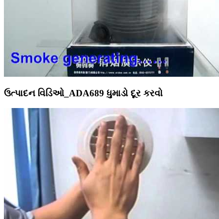
ઉત્પાદન વિડિઓ_ADA689 ધુમાડો દૂર કરવો