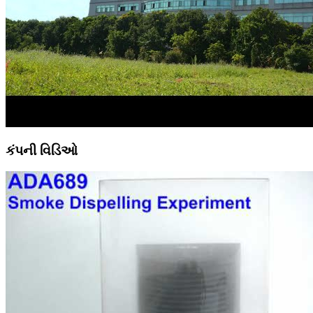
કંપની વિડિઓ