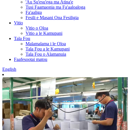
'Au Su'esu'ega ma Atina'e
Tusi Faamaonia ma Fa'aaloaloga
Fa'aaliga
Fesili e Masani Ona Fesiligia
Vitio
Vitio o Oloa
Vitio a le Kamupani
Tala Fou
Malamalama i le Oloa
Tala Fou a le Kamupani
Tala Fou o Alamanuia
Faafesootai matou
English