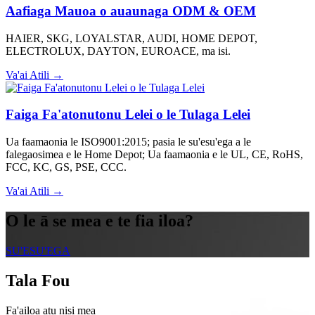
Aafiaga Mauoa o auaunaga ODM & OEM
HAIER, SKG, LOYALSTAR, AUDI, HOME DEPOT,
ELECTROLUX, DAYTON, EUROACE, ma isi.
Va'ai Atili →
Faiga Fa'atonutonu Lelei o le Tulaga Lelei
Ua faamaonia le ISO9001:2015; pasia le su'esu'ega a le
falegaosimea e le Home Depot; Ua faamaonia e le UL, CE, RoHS,
FCC, KC, GS, PSE, CCC.
Va'ai Atili →
O le ā se mea e te fia iloa?
SU'ESU'EGA
Tala Fou
Fa'ailoa atu nisi mea