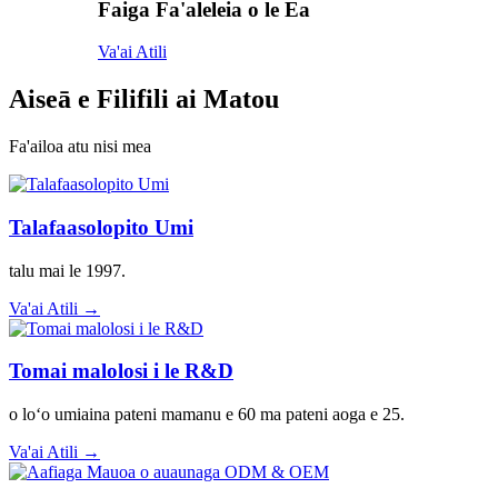
Faiga Fa'aleleia o le Ea
Va'ai Atili
Aiseā e Filifili ai Matou
Fa'ailoa atu nisi mea
Talafaasolopito Umi
talu mai le 1997.
Va'ai Atili →
Tomai malolosi i le R&D
o loʻo umiaina pateni mamanu e 60 ma pateni aoga e 25.
Va'ai Atili →