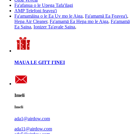
Fa'afanua o le Upega Tafa'ilagi
AMP Telefoni feavea'i
Fa'amamāina o le Ea Uv mo le Aiga
,
Fa'amamā Ea Feavea'i
,
Hepa Air Cleaner
,
Fa'amamā Ea Hepa mo le Aiga
,
Fa'amamā
Ea Saina
,
Ionizer Ta'avale Saina
,
MAUA LE GITT I'INEI
Imeli
Imeli
ada1@airdow.com
ada11@airdow.com