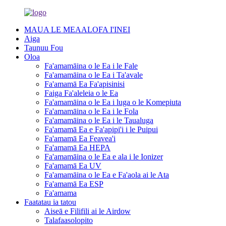
MAUA LE MEAALOFA I'INEI
Aiga
Taunuu Fou
Oloa
Fa'amamāina o le Ea i le Fale
Fa'amamāina o le Ea i Ta'avale
Fa'amamā Ea Fa'apisinisi
Faiga Fa'aleleia o le Ea
Fa'amamāina o le Ea i luga o le Komepiuta
Fa'amamāina o le Ea i le Fola
Fa'amamāina o le Ea i le Taualuga
Fa'amamā Ea e Fa'apipi'i i le Puipui
Fa'amamā Ea Feavea'i
Fa'amamā Ea HEPA
Fa'amamāina o le Ea e ala i le Ionizer
Fa'amamā Ea UV
Fa'amamāina o le Ea e Fa'aola ai le Ata
Fa'amamā Ea ESP
Fa'amama
Faatatau ia tatou
Aiseā e Filifili ai le Airdow
Talafaasolopito