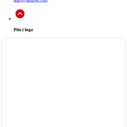
ada5@airdow.com
Pito i luga