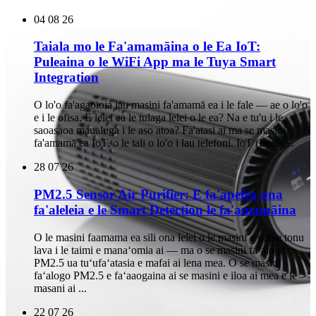
04
08 26
Taiala mo le Fa'amamāina o le Ea IoT:
Puleaina o le WiFi App ma le Tuya Smart
Integration
O lo'o fa'agaoioia lau masini fa'amamā ea i le fale — ae o lo'o
e i le ofisa. E lelei ea le tulaga lelei o le ea? Na e tu'u i le
saoasaoa maualuga i le aso atoa? Fa'atasi ai ma se masini
fa'amamā ea IoT, o le tali o lo'o i lau telefoni. IoT (Intern...
28
07 26
PM2.5 Sensor Air Purifier: E fa'apefea ona
fa'aleleia e le Smart Detection le fa'amamāina
O le masini faamama ea sili ona lelei o le masini e galue tonu
lava i le taimi e manaʻomia ai — ma o se masini faʻalogo
PM2.5 ua tuʻufaʻatasia e mafai ai lena mea. O se masini
faʻalogo PM2.5 e faʻaaogaina ai se masini e iloa ai mea e le
masani ai ...
22
07 26