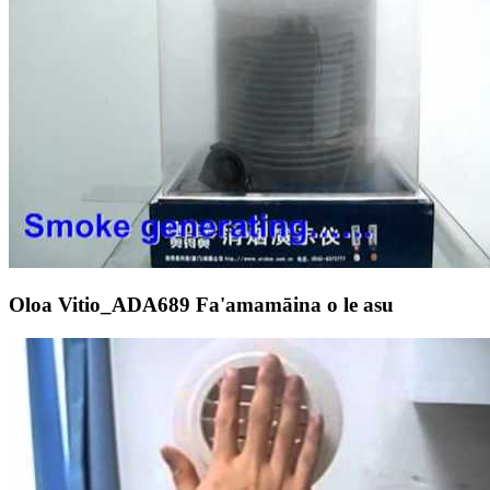
Oloa Vitio_ADA689 Fa'amamāina o le asu