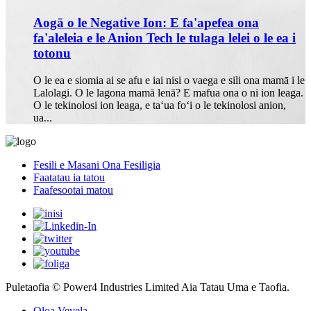
Aogā o le Negative Ion: E fa'apefea ona
fa'aleleia e le Anion Tech le tulaga lelei o le ea i
totonu
O le ea e siomia ai se afu e iai nisi o vaega e sili ona mamā i le
Lalolagi. O le lagona mamā lenā? E mafua ona o ni ion leaga.
O le tekinolosi ion leaga, e taʻua foʻi o le tekinolosi anion,
ua...
Fesili e Masani Ona Fesiligia
Faatatau ia tatou
Faafesootai matou
Puletaofia © Power4 Industries Limited Aia Tatau Uma e Taofia.
Oloa Vevela