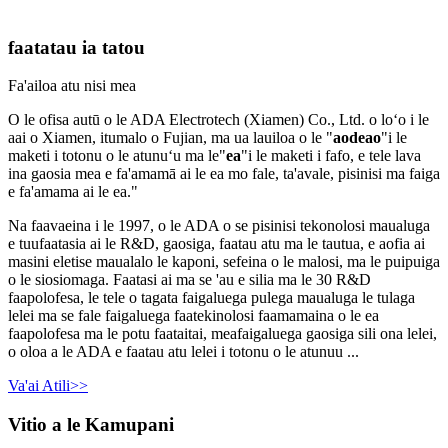
faatatau ia tatou
Fa'ailoa atu nisi mea
O le ofisa autū o le ADA Electrotech (Xiamen) Co., Ltd. o loʻo i le
aai o Xiamen, itumalo o Fujian, ma ua lauiloa o le "
aodeao
"i le
maketi i totonu o le atunuʻu ma le"
ea
"i le maketi i fafo, e tele lava
ina gaosia mea e fa'amamā ai le ea mo fale, ta'avale, pisinisi ma faiga
e fa'amama ai le ea."
Na faavaeina i le 1997, o le ADA o se pisinisi tekonolosi maualuga
e tuufaatasia ai le R&D, gaosiga, faatau atu ma le tautua, e aofia ai
masini eletise maualalo le kaponi, sefeina o le malosi, ma le puipuiga
o le siosiomaga. Faatasi ai ma se 'au e silia ma le 30 R&D
faapolofesa, le tele o tagata faigaluega pulega maualuga le tulaga
lelei ma se fale faigaluega faatekinolosi faamamaina o le ea
faapolofesa ma le potu faataitai, meafaigaluega gaosiga sili ona lelei,
o oloa a le ADA e faatau atu lelei i totonu o le atunuu ...
Va'ai Atili>>
Vitio a le Kamupani