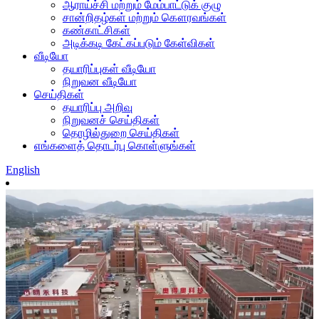
ஆராய்ச்சி மற்றும் மேம்பாட்டுக் குழு
சான்றிதழ்கள் மற்றும் கௌரவங்கள்
கண்காட்சிகள்
அடிக்கடி கேட்கப்படும் கேள்விகள்
வீடியோ
தயாரிப்புகள் வீடியோ
நிறுவன வீடியோ
செய்திகள்
தயாரிப்பு அறிவு
நிறுவனச் செய்திகள்
தொழில்துறை செய்திகள்
எங்களைத் தொடர்பு கொள்ளுங்கள்
English