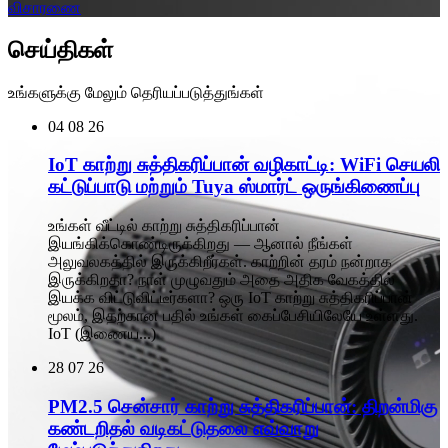
விசாரணை
செய்திகள்
உங்களுக்கு மேலும் தெரியப்படுத்துங்கள்
04
08 26
IoT காற்று சுத்திகரிப்பான் வழிகாட்டி: WiFi செயலி
கட்டுப்பாடு மற்றும் Tuya ஸ்மார்ட் ஒருங்கிணைப்பு
உங்கள் வீட்டில் காற்று சுத்திகரிப்பான்
இயங்கிக்கொண்டிருக்கிறது — ஆனால் நீங்கள்
அலுவலகத்தில் இருக்கிறீர்கள். காற்றின் தரம் நன்றாக
இருக்கிறதா? நாள் முழுவதும் அதை அதிக வேகத்தில்
இயக்க விட்டுவிட்டீர்களா? ஒரு IoT காற்று சுத்திகரிப்பான்
மூலம், இதற்கான பதில் உங்கள் கைப்பேசியிலேயே உள்ளது.
IoT (இணைய...)
28
07 26
PM2.5 சென்சார் காற்று சுத்திகரிப்பான்: திறன்மிகு
கண்டறிதல் வடிகட்டுதலை எவ்வாறு