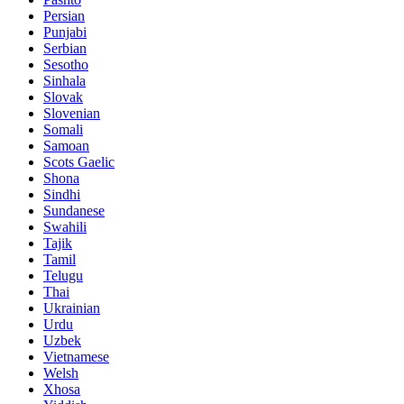
Persian
Punjabi
Serbian
Sesotho
Sinhala
Slovak
Slovenian
Somali
Samoan
Scots Gaelic
Shona
Sindhi
Sundanese
Swahili
Tajik
Tamil
Telugu
Thai
Ukrainian
Urdu
Uzbek
Vietnamese
Welsh
Xhosa