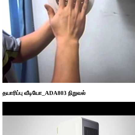
தயாரிப்பு வீடியோ_ADA803 நிறுவல்