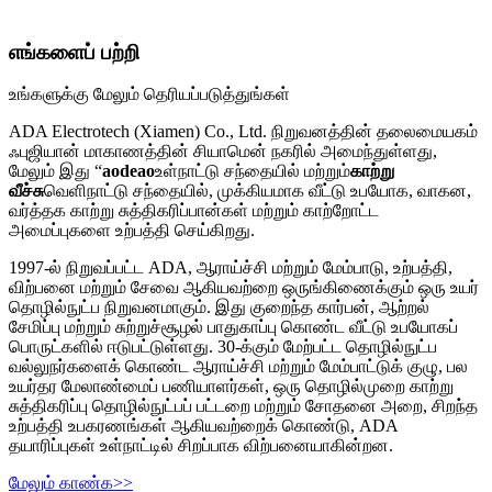
எங்களைப் பற்றி
உங்களுக்கு மேலும் தெரியப்படுத்துங்கள்
ADA Electrotech (Xiamen) Co., Ltd. நிறுவனத்தின் தலைமையகம்
ஃபுஜியான் மாகாணத்தின் சியாமென் நகரில் அமைந்துள்ளது,
மேலும் இது “
aodeao
உள்நாட்டு சந்தையில் மற்றும்
காற்று
வீச்சு
வெளிநாட்டு சந்தையில், முக்கியமாக வீட்டு உபயோக, வாகன,
வர்த்தக காற்று சுத்திகரிப்பான்கள் மற்றும் காற்றோட்ட
அமைப்புகளை உற்பத்தி செய்கிறது.
1997-ல் நிறுவப்பட்ட ADA, ஆராய்ச்சி மற்றும் மேம்பாடு, உற்பத்தி,
விற்பனை மற்றும் சேவை ஆகியவற்றை ஒருங்கிணைக்கும் ஒரு உயர்
தொழில்நுட்ப நிறுவனமாகும். இது குறைந்த கார்பன், ஆற்றல்
சேமிப்பு மற்றும் சுற்றுச்சூழல் பாதுகாப்பு கொண்ட வீட்டு உபயோகப்
பொருட்களில் ஈடுபட்டுள்ளது. 30-க்கும் மேற்பட்ட தொழில்நுட்ப
வல்லுநர்களைக் கொண்ட ஆராய்ச்சி மற்றும் மேம்பாட்டுக் குழு, பல
உயர்தர மேலாண்மைப் பணியாளர்கள், ஒரு தொழில்முறை காற்று
சுத்திகரிப்பு தொழில்நுட்பப் பட்டறை மற்றும் சோதனை அறை, சிறந்த
உற்பத்தி உபகரணங்கள் ஆகியவற்றைக் கொண்டு, ADA
தயாரிப்புகள் உள்நாட்டில் சிறப்பாக விற்பனையாகின்றன.
மேலும் காண்க>>