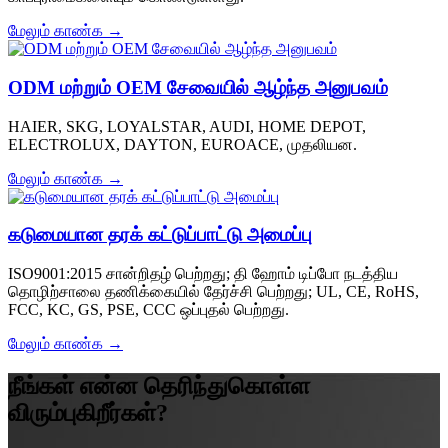
மேலும் காண்க →
ODM மற்றும் OEM சேவையில் ஆழ்ந்த அனுபவம்
HAIER, SKG, LOYALSTAR, AUDI, HOME DEPOT,
ELECTROLUX, DAYTON, EUROACE, முதலியன.
மேலும் காண்க →
கடுமையான தரக் கட்டுப்பாட்டு அமைப்பு
ISO9001:2015 சான்றிதழ் பெற்றது; தி ஹோம் டிப்போ நடத்திய
தொழிற்சாலை தணிக்கையில் தேர்ச்சி பெற்றது; UL, CE, RoHS,
FCC, KC, GS, PSE, CCC ஒப்புதல் பெற்றது.
மேலும் காண்க →
நீங்கள் என்ன தெரிந்துகொள்ள
விரும்புகிறீர்கள்?