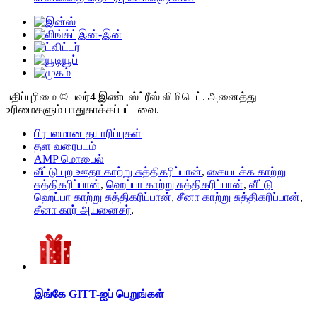
பதிப்புரிமை © பவர்4 இண்டஸ்ட்ரீஸ் லிமிடெட். அனைத்து
உரிமைகளும் பாதுகாக்கப்பட்டவை.
பிரபலமான தயாரிப்புகள்
தள வரைபடம்
AMP மொபைல்
வீட்டு புற ஊதா காற்று சுத்திகரிப்பான்
,
கையடக்க காற்று
சுத்திகரிப்பான்
,
ஹெப்பா காற்று சுத்திகரிப்பான்
,
வீட்டு
ஹெப்பா காற்று சுத்திகரிப்பான்
,
சீனா காற்று சுத்திகரிப்பான்
,
சீனா கார் அயனைசர்
,
இங்கே GITT-ஐப் பெறுங்கள்