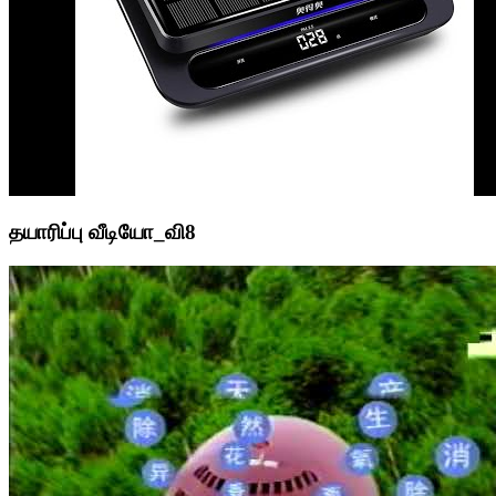
தயாரிப்பு வீடியோ_வி8