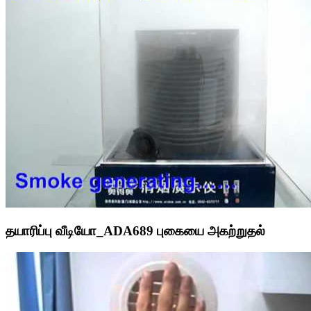
தயாரிப்பு வீடியோ_ADA689 புகையை அகற்றுதல்