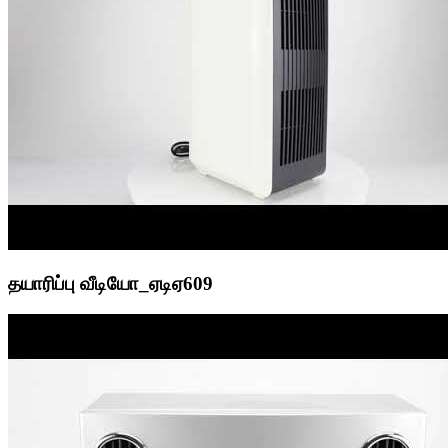
தயாரிப்பு வீடியோ_ஏடிஏ609