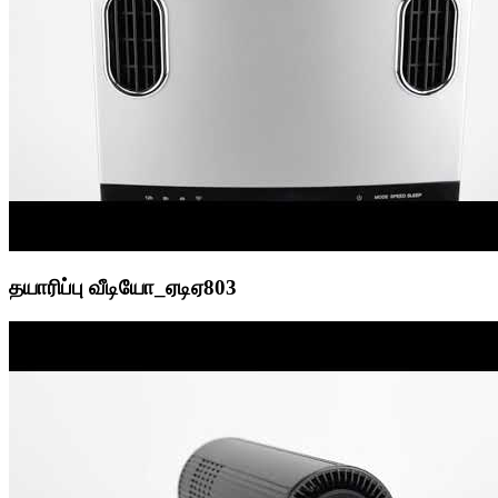
தயாரிப்பு வீடியோ_ஏடிஏ803