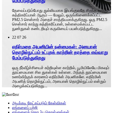
மேம்படுத்துகிறது
தேவைப்படும்போது துல்லியமாக இயங்குவதே சிறந்த காற்று
சுத்திகரிப்பான் ஆகும் — மேலும், ஒருங்கிணைக்கப்பட்ட
PM2.5 சென்சார் அதைச் சாத்தியமாக்குகிறது. ஒரு PM2.5
சென்சார் காற்று சுத்திகரிப்பான், உள்ளமைக்கப்பட்ட
நுண்துகள் கண்டறியும் கருவியைப் பயன்படுத்துகிறது...
22
07 26
எதிர்மறை அயனியின் நன்மைகள்: அனயான்
தொழில்நுட்பம் உட்புறக் காற்றின் தரத்தை எவ்வாறு
மேம்படுத்துகிறது
ஒரு நீர்வீழ்ச்சியைச் சுற்றியுள்ள காற்றில், பூமியிலேயே மிகவும்
தூய்மையான சில துகள்கள் உள்ளன. அந்தத் தூய்மையான
உணர்விற்குக் காரணம் எதிர்மின் அயனிகளே. எதிர்மின்
அயனித் தொழில்நுட்பம், அனயான் தொழில்நுட்பம் என்றும்
அழைக்கப்படுகிறது...
அடிக்கடி கேட்கப்படும் கேள்விகள்
எங்களைப் பற்றி
எங்களைத் தொடர்பு கொள்ளுங்கள்