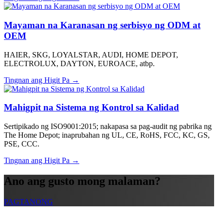
Mayaman na Karanasan ng serbisyo ng ODM at
OEM
HAIER, SKG, LOYALSTAR, AUDI, HOME DEPOT,
ELECTROLUX, DAYTON, EUROACE, atbp.
Tingnan ang Higit Pa →
Mahigpit na Sistema ng Kontrol sa Kalidad
Sertipikado ng ISO9001:2015; nakapasa sa pag-audit ng pabrika ng
The Home Depot; inaprubahan ng UL, CE, RoHS, FCC, KC, GS,
PSE, CCC.
Tingnan ang Higit Pa →
Ano ang gusto mong malaman?
PAGTANONG