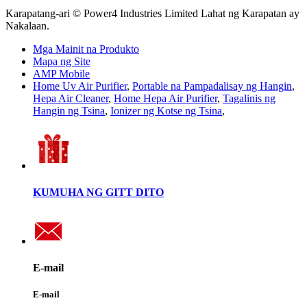
Karapatang-ari © Power4 Industries Limited Lahat ng Karapatan ay
Nakalaan.
Mga Mainit na Produkto
Mapa ng Site
AMP Mobile
Home Uv Air Purifier
,
Portable na Pampadalisay ng Hangin
,
Hepa Air Cleaner
,
Home Hepa Air Purifier
,
Tagalinis ng
Hangin ng Tsina
,
Ionizer ng Kotse ng Tsina
,
KUMUHA NG GITT DITO
E-mail
E-mail