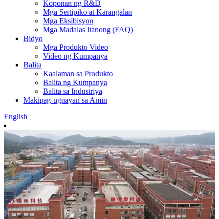
Koponan ng R&D
Mga Sertipiko at Karangalan
Mga Eksibisyon
Mga Madalas Itanong (FAQ)
Bidyo
Mga Produkto Video
Video ng Kumpanya
Balita
Kaalaman sa Produkto
Balita ng Kumpanya
Balita sa Industriya
Makipag-ugnayan sa Amin
English