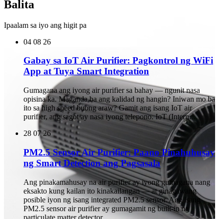
Balita
Ipaalam sa iyo ang higit pa
04
08 26
Gabay sa IoT Air Purifier: Pagkontrol ng WiFi
App at Tuya Smart Integration
Gumagana ang iyong air purifier sa bahay — ngunit nasa
opisina ka. Maganda ba ang kalidad ng hangin? Iniwan mo ba
ito sa high speed buong araw? Gamit ang isang IoT air
purifier, ang sagot ay nasa iyong telepono. IoT (Intern...
28
07 26
PM2.5 Sensor Air Purifier: Paano Pinahuhusay
ng Smart Detection ang Pagsasala
Ang pinakamahusay na air purifier ay iyong gumagana nang
eksakto kung kailan ito kinakailangan — at ginagawang
posible iyon ng isang integrated PM2.5 sensor. Ang isang
PM2.5 sensor air purifier ay gumagamit ng built-in na
particulate matter detector ...