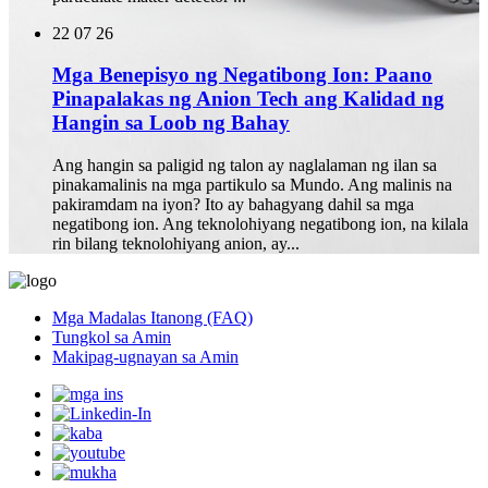
22
07 26
Mga Benepisyo ng Negatibong Ion: Paano
Pinapalakas ng Anion Tech ang Kalidad ng
Hangin sa Loob ng Bahay
Ang hangin sa paligid ng talon ay naglalaman ng ilan sa
pinakamalinis na mga partikulo sa Mundo. Ang malinis na
pakiramdam na iyon? Ito ay bahagyang dahil sa mga
negatibong ion. Ang teknolohiyang negatibong ion, na kilala
rin bilang teknolohiyang anion, ay...
Mga Madalas Itanong (FAQ)
Tungkol sa Amin
Makipag-ugnayan sa Amin