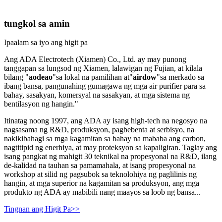
tungkol sa amin
Ipaalam sa iyo ang higit pa
Ang ADA Electrotech (Xiamen) Co., Ltd. ay may punong
tanggapan sa lungsod ng Xiamen, lalawigan ng Fujian, at kilala
bilang "
aodeao
"sa lokal na pamilihan at"
airdow
"sa merkado sa
ibang bansa, pangunahing gumagawa ng mga air purifier para sa
bahay, sasakyan, komersyal na sasakyan, at mga sistema ng
bentilasyon ng hangin."
Itinatag noong 1997, ang ADA ay isang high-tech na negosyo na
nagsasama ng R&D, produksyon, pagbebenta at serbisyo, na
nakikibahagi sa mga kagamitan sa bahay na mababa ang carbon,
nagtitipid ng enerhiya, at may proteksyon sa kapaligiran. Taglay ang
isang pangkat ng mahigit 30 teknikal na propesyonal na R&D, ilang
de-kalidad na tauhan sa pamamahala, at isang propesyonal na
workshop at silid ng pagsubok sa teknolohiya ng paglilinis ng
hangin, at mga superior na kagamitan sa produksyon, ang mga
produkto ng ADA ay mabibili nang maayos sa loob ng bansa...
Tingnan ang Higit Pa>>