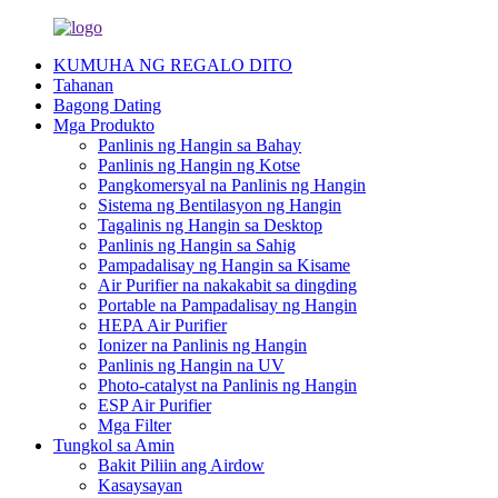
KUMUHA NG REGALO DITO
Tahanan
Bagong Dating
Mga Produkto
Panlinis ng Hangin sa Bahay
Panlinis ng Hangin ng Kotse
Pangkomersyal na Panlinis ng Hangin
Sistema ng Bentilasyon ng Hangin
Tagalinis ng Hangin sa Desktop
Panlinis ng Hangin sa Sahig
Pampadalisay ng Hangin sa Kisame
Air Purifier na nakakabit sa dingding
Portable na Pampadalisay ng Hangin
HEPA Air Purifier
Ionizer na Panlinis ng Hangin
Panlinis ng Hangin na UV
Photo-catalyst na Panlinis ng Hangin
ESP Air Purifier
Mga Filter
Tungkol sa Amin
Bakit Piliin ang Airdow
Kasaysayan