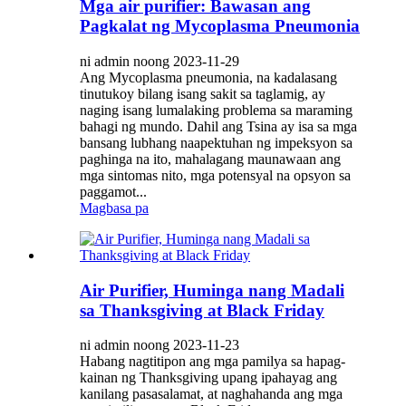
Mga air purifier: Bawasan ang
Pagkalat ng Mycoplasma Pneumonia
ni admin noong 2023-11-29
Ang Mycoplasma pneumonia, na kadalasang
tinutukoy bilang isang sakit sa taglamig, ay
naging isang lumalaking problema sa maraming
bahagi ng mundo. Dahil ang Tsina ay isa sa mga
bansang lubhang naapektuhan ng impeksyon sa
paghinga na ito, mahalagang maunawaan ang
mga sintomas nito, mga potensyal na opsyon sa
paggamot...
Magbasa pa
Air Purifier, Huminga nang Madali
sa Thanksgiving at Black Friday
ni admin noong 2023-11-23
Habang nagtitipon ang mga pamilya sa hapag-
kainan ng Thanksgiving upang ipahayag ang
kanilang pasasalamat, at naghahanda ang mga