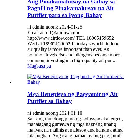
Ang Pinakamahusay na Gabay sa
Pagpili ng Pinakamahusay na Air
Purifier para sa Iyong Bahay
ni admin noong 2024-01-25
Email:ada11@airdow.com
http://www.airdow.com/ TEL:18965159652
Wechat:18965159652 In today's world, indoor
air quality is more important than ever. As
pollution levels rise and allergens become more
common, investing in a high-quality air pur...
Magbasa pa
Mga Benepisyo ng Paggamit ng Air
Purifier sa Bahay
ni admin noong 2024-01-18
Sa isang mundong puno ng polusyon at allergen,
mahalagang gumawa ng mga hakbang upang
matiyak na malinis at malusog ang hanging ating
nilalanghap. Ang isang paraan ay ang paggamit