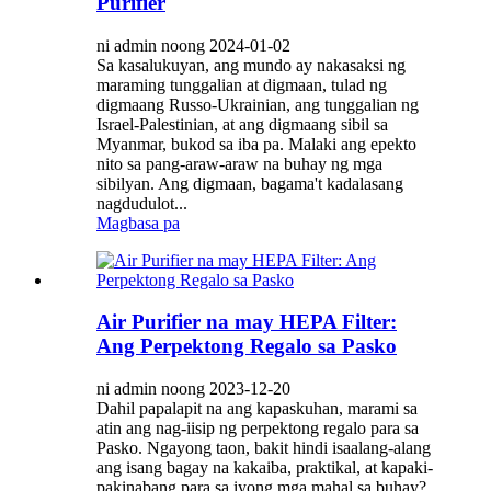
Purifier
ni admin noong 2024-01-02
Sa kasalukuyan, ang mundo ay nakasaksi ng
maraming tunggalian at digmaan, tulad ng
digmaang Russo-Ukrainian, ang tunggalian ng
Israel-Palestinian, at ang digmaang sibil sa
Myanmar, bukod sa iba pa. Malaki ang epekto
nito sa pang-araw-araw na buhay ng mga
sibilyan. Ang digmaan, bagama't kadalasang
nagdudulot...
Magbasa pa
Air Purifier na may HEPA Filter:
Ang Perpektong Regalo sa Pasko
ni admin noong 2023-12-20
Dahil papalapit na ang kapaskuhan, marami sa
atin ang nag-iisip ng perpektong regalo para sa
Pasko. Ngayong taon, bakit hindi isaalang-alang
ang isang bagay na kakaiba, praktikal, at kapaki-
pakinabang para sa iyong mga mahal sa buhay?