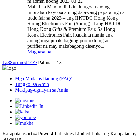
ni admin noong 2023-03-22
Mahal na Mamimili, Ikinalulugod naming
imbitahan kayo sa aming dalawang paparating na
trade fair sa 2023 – ang HKTDC Hong Kong
Spring Electronics Fair (Spring) at ang HKTDC
Hong Kong Gifts & Premium Fair. Sa Hong
Kong Electronics Fair, ipapakita namin ang
aming mga pinakabagong produkto ng air
purifier na may makabagong disenyo...
Magbasa pa
1
2
3
Susunod >
>>
Pahina 1 / 3
Mga Madalas Itanong (FAQ)
Tungkol sa Amin
Makipag-ugnayan sa Amin
Karapatang-ari © Power4 Industries Limited Lahat ng Karapatan ay
Nakalaan.