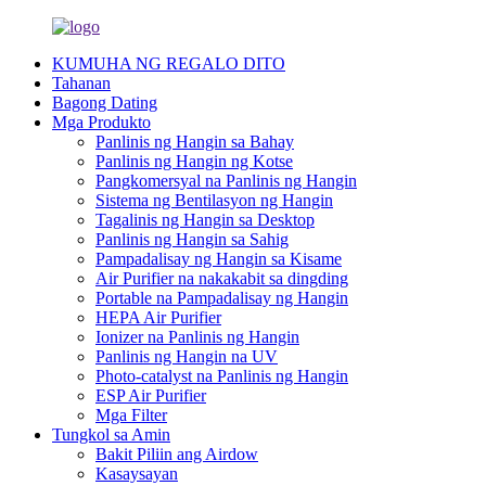
KUMUHA NG REGALO DITO
Tahanan
Bagong Dating
Mga Produkto
Panlinis ng Hangin sa Bahay
Panlinis ng Hangin ng Kotse
Pangkomersyal na Panlinis ng Hangin
Sistema ng Bentilasyon ng Hangin
Tagalinis ng Hangin sa Desktop
Panlinis ng Hangin sa Sahig
Pampadalisay ng Hangin sa Kisame
Air Purifier na nakakabit sa dingding
Portable na Pampadalisay ng Hangin
HEPA Air Purifier
Ionizer na Panlinis ng Hangin
Panlinis ng Hangin na UV
Photo-catalyst na Panlinis ng Hangin
ESP Air Purifier
Mga Filter
Tungkol sa Amin
Bakit Piliin ang Airdow
Kasaysayan