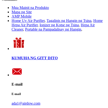
Mga Mainit na Produkto
Mapa ng Site
AMP Mobile
Home Uv Air Purifier
,
Tagalinis ng Hangin ng Tsina
,
Home
Hepa Air Purifier
,
Ionizer ng Kotse ng Tsina
,
Hepa Air
Cleaner
,
Portable na Pampadalisay ng Hangin
,
KUMUHA NG GITT DITO
E-mail
E-mail
ada1@airdow.com