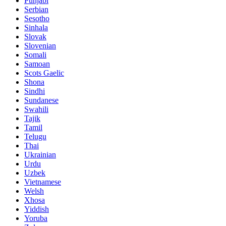
Punjabi
Serbian
Sesotho
Sinhala
Slovak
Slovenian
Somali
Samoan
Scots Gaelic
Shona
Sindhi
Sundanese
Swahili
Tajik
Tamil
Telugu
Thai
Ukrainian
Urdu
Uzbek
Vietnamese
Welsh
Xhosa
Yiddish
Yoruba