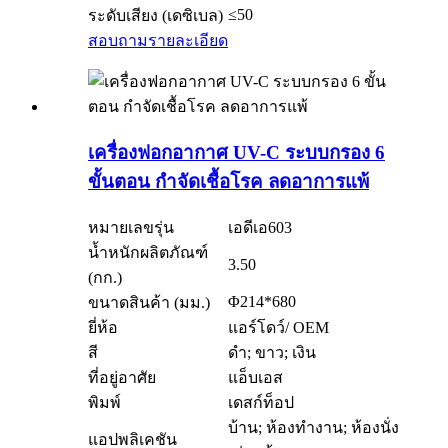
≤50
ระดับเสียง (เดซิเบล)
สอบถาม
รายละเอียด
เครื่องฟอกอากาศ UV-C ระบบกรอง 6
ขั้นตอน กำจัดเชื้อโรค ลดอาการแพ้
หมายเลขรุ่น
เอดีเอ603
น้ำหนักผลิตภัณฑ์
3.50
(กก.)
Φ214*680
ขนาดสินค้า (มม.)
ยี่ห้อ
แอร์โดว์/ OEM
สี
ดำ; ขาว; เงิน
ที่อยู่อาศัย
แอ็บเอส
พิมพ์
เดสก์ท็อป
บ้าน; ห้องทำงาน; ห้องนั่ง
แอปพลิเคชัน