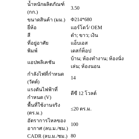
น้ำหนักผลิตภัณฑ์
3.50
(กก.)
Φ214*680
ขนาดสินค้า (มม.)
ยี่ห้อ
แอร์โดว์/ OEM
สี
ดำ; ขาว; เงิน
ที่อยู่อาศัย
แอ็บเอส
พิมพ์
เดสก์ท็อป
บ้าน; ห้องทำงาน; ห้องนั่ง
แอปพลิเคชัน
เล่น; ห้องนอน
กำลังไฟที่กำหนด
14
(วัตต์)
แรงดันไฟฟ้าที่
ดีซี 12 โวลต์
กำหนด (V)
พื้นที่ใช้งานจริง
≤20 ตร.ม.
(ตร.ม.)
อัตราการไหลของ
100
อากาศ (ลบ.ม./ชม.)
80
CADR (ลบ.ม./ชม.)