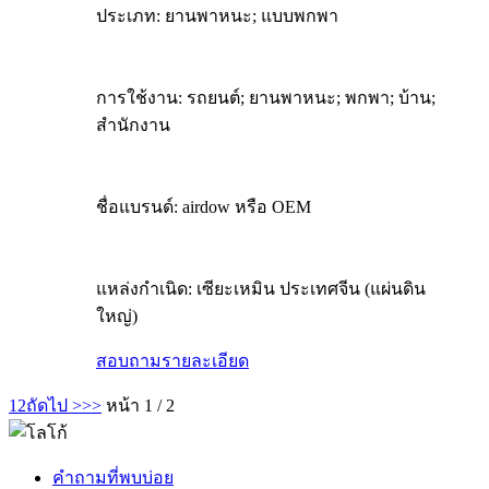
ประเภท: ยานพาหนะ; แบบพกพา
การใช้งาน: รถยนต์; ยานพาหนะ; พกพา; บ้าน;
สำนักงาน
ชื่อแบรนด์: airdow หรือ OEM
แหล่งกำเนิด: เซียะเหมิน ประเทศจีน (แผ่นดิน
ใหญ่)
สอบถาม
รายละเอียด
1
2
ถัดไป >
>>
หน้า 1 / 2
คำถามที่พบบ่อย