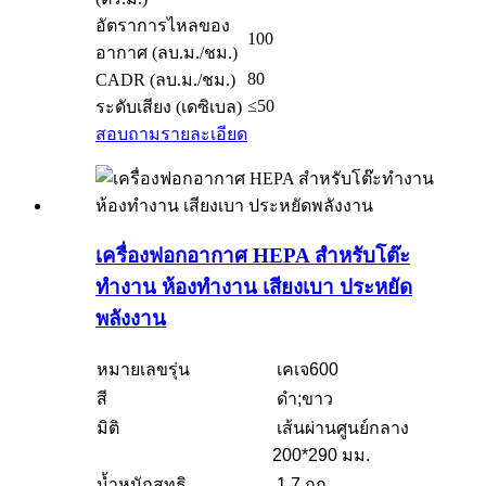
อัตราการไหลของ
100
อากาศ (ลบ.ม./ชม.)
80
CADR (ลบ.ม./ชม.)
≤50
ระดับเสียง (เดซิเบล)
สอบถาม
รายละเอียด
เครื่องฟอกอากาศ HEPA สำหรับโต๊ะ
ทำงาน ห้องทำงาน เสียงเบา ประหยัด
พลังงาน
หมายเลขรุ่น
เคเจ600
สี
ดำ;ขาว
มิติ
เส้นผ่านศูนย์กลาง
200*290 มม.
น้ำหนักสุทธิ
1.7 กก.