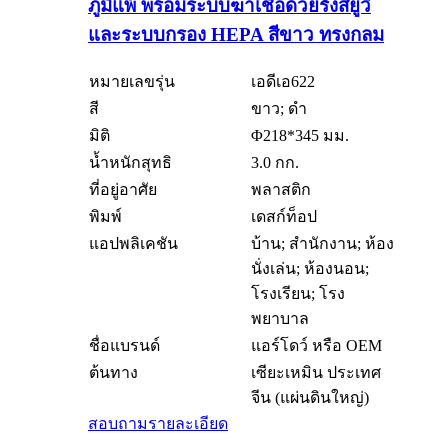
ภูมิแพ้ พร้อมระบบฆ่าเชื้อด้วยรังสียูวี
และระบบกรอง HEPA สีขาว ทรงกลม
หมายเลขรุ่น
เอดีเอ622
สี
ขาว; ดำ
มิติ
Φ218*345 มม.
น้ำหนักสุทธิ
3.0 กก.
ที่อยู่อาศัย
พลาสติก
พิมพ์
เดสก์ท็อป
แอปพลิเคชัน
บ้าน; สำนักงาน; ห้อง
นั่งเล่น; ห้องนอน;
โรงเรียน; โรง
พยาบาล
ชื่อแบรนด์
แอร์โดว์ หรือ OEM
ต้นทาง
เซียะเหมิน ประเทศ
จีน (แผ่นดินใหญ่)
สอบถาม
รายละเอียด