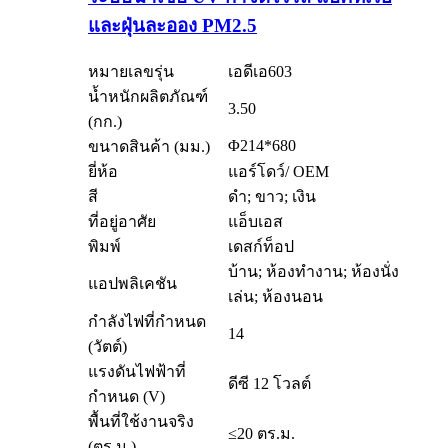
และฝุ่นละออง PM2.5
หมายเลขรุ่น
เอดีเอ603
น้ำหนักผลิตภัณฑ์
3.50
(กก.)
Φ214*680
ขนาดสินค้า (มม.)
ยี่ห้อ
แอร์โดว์/ OEM
สี
ดำ; ขาว; เงิน
ที่อยู่อาศัย
แอ็บเอส
พิมพ์
เดสก์ท็อป
บ้าน; ห้องทำงาน; ห้องนั่ง
แอปพลิเคชัน
เล่น; ห้องนอน
กำลังไฟที่กำหนด
14
(วัตต์)
แรงดันไฟฟ้าที่
ดีซี 12 โวลต์
กำหนด (V)
พื้นที่ใช้งานจริง
≤20 ตร.ม.
(ตร.ม.)