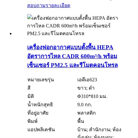
สอบถาม
รายละเอียด
เครื่องฟอกอากาศแบบตั้งพื้น HEPA
อัตราการไหล CADR 600m³/h พร้อม
เซ็นเซอร์ PM2.5 และรีโมตคอนโทรล
หมายเลขรุ่น
เอดีเอ623
สี
ขาว; ดำ
มิติ
Φ310*810 มม.
น้ำหนักสุทธิ
9.0 กก.
ที่อยู่อาศัย
พลาสติก
พิมพ์
พื้น
แอปพลิเคชัน
บ้าน; สำนักงาน; ห้อง
นั่งเล่น; ห้องนอน;