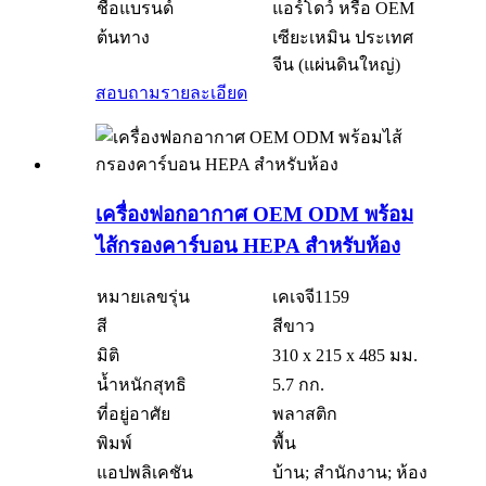
ชื่อแบรนด์
แอร์โดว์ หรือ OEM
ต้นทาง
เซียะเหมิน ประเทศ
จีน (แผ่นดินใหญ่)
สอบถาม
รายละเอียด
เครื่องฟอกอากาศ OEM ODM พร้อม
ไส้กรองคาร์บอน HEPA สำหรับห้อง
หมายเลขรุ่น
เคเจจี1159
สี
สีขาว
มิติ
310 x 215 x 485 มม.
น้ำหนักสุทธิ
5.7 กก.
ที่อยู่อาศัย
พลาสติก
พิมพ์
พื้น
แอปพลิเคชัน
บ้าน; สำนักงาน; ห้อง