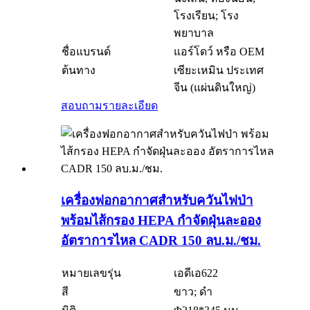
โรงเรียน; โรง
พยาบาล
ชื่อแบรนด์
แอร์โดว์ หรือ OEM
ต้นทาง
เซียะเหมิน ประเทศ
จีน (แผ่นดินใหญ่)
สอบถาม
รายละเอียด
เครื่องฟอกอากาศสำหรับควันไฟป่า
พร้อมไส้กรอง HEPA กำจัดฝุ่นละออง
อัตราการไหล CADR 150 ลบ.ม./ชม.
หมายเลขรุ่น
เอดีเอ622
สี
ขาว; ดำ