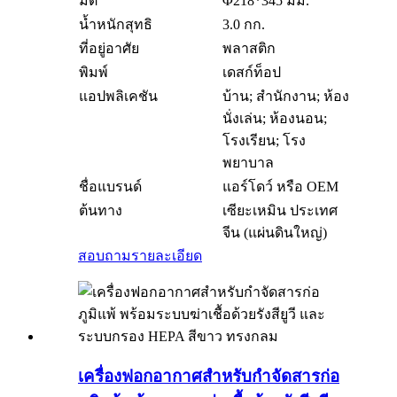
มิติ
Φ218*345 มม.
น้ำหนักสุทธิ
3.0 กก.
ที่อยู่อาศัย
พลาสติก
พิมพ์
เดสก์ท็อป
แอปพลิเคชัน
บ้าน; สำนักงาน; ห้อง
นั่งเล่น; ห้องนอน;
โรงเรียน; โรง
พยาบาล
ชื่อแบรนด์
แอร์โดว์ หรือ OEM
ต้นทาง
เซียะเหมิน ประเทศ
จีน (แผ่นดินใหญ่)
สอบถาม
รายละเอียด
เครื่องฟอกอากาศสำหรับกำจัดสารก่อ