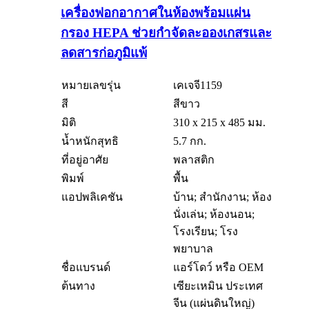
เครื่องฟอกอากาศในห้องพร้อมแผ่น
กรอง HEPA ช่วยกำจัดละอองเกสรและ
ลดสารก่อภูมิแพ้
หมายเลขรุ่น
เคเจจี1159
สี
สีขาว
มิติ
310 x 215 x 485 มม.
น้ำหนักสุทธิ
5.7 กก.
ที่อยู่อาศัย
พลาสติก
พิมพ์
พื้น
แอปพลิเคชัน
บ้าน; สำนักงาน; ห้อง
นั่งเล่น; ห้องนอน;
โรงเรียน; โรง
พยาบาล
ชื่อแบรนด์
แอร์โดว์ หรือ OEM
ต้นทาง
เซียะเหมิน ประเทศ
จีน (แผ่นดินใหญ่)