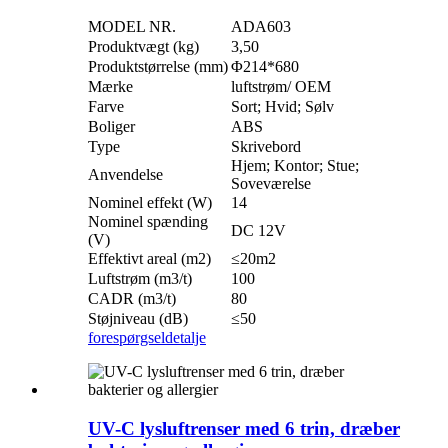
MODEL NR.
ADA603
Produktvægt (kg)
3,50
Produktstørrelse (mm)
Φ214*680
Mærke
luftstrøm/ OEM
Farve
Sort; Hvid; Sølv
Boliger
ABS
Type
Skrivebord
Hjem; Kontor; Stue;
Anvendelse
Soveværelse
Nominel effekt (W)
14
Nominel spænding
DC 12V
(V)
Effektivt areal (m2)
≤20m2
Luftstrøm (m3/t)
100
CADR (m3/t)
80
Støjniveau (dB)
≤50
forespørgsel
detalje
UV-C lysluftrenser med 6 trin, dræber