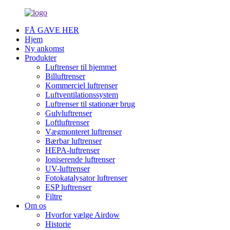
FÅ GAVE HER
Hjem
Ny ankomst
Produkter
Luftrenser til hjemmet
Billuftrenser
Kommerciel luftrenser
Luftventilationssystem
Luftrenser til stationær brug
Gulvluftrenser
Loftluftrenser
Vægmonteret luftrenser
Bærbar luftrenser
HEPA-luftrenser
Ioniserende luftrenser
UV-luftrenser
Fotokatalysator luftrenser
ESP luftrenser
Filtre
Om os
Hvorfor vælge Airdow
Historie