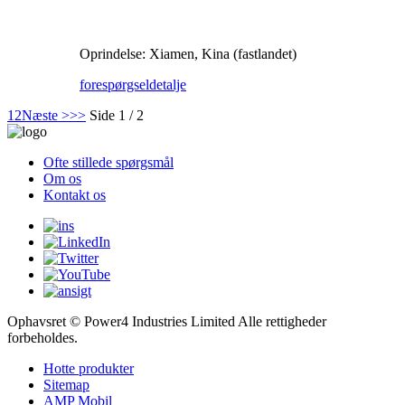
Oprindelse: Xiamen, Kina (fastlandet)
forespørgsel
detalje
1
2
Næste >
>>
Side 1 / 2
Ofte stillede spørgsmål
Om os
Kontakt os
Ophavsret © Power4 Industries Limited Alle rettigheder
forbeholdes.
Hotte produkter
Sitemap
AMP Mobil