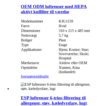
OEM ODM luftrenser med HEPA
aktivt kulfilter til værelse
Modelnummer
KJG1159
Farve
Hvid
Dimensioner
310 x 215 x 485 mm
Nettovægt
5,7 kg
Boliger
Plast
Type
Etage
Applikationer
Hjem; Kontor; Stue;
Soveværelse; Skole;
Hospital
Mærkenavn
Airdow eller OEM
Oprindelse
Xiamen, Kina
(fastlandet)
forespørgsel
detalje
ESP luftrenser 6-trins filtrering til
allergener, støv, kæledyrsfare, lugt