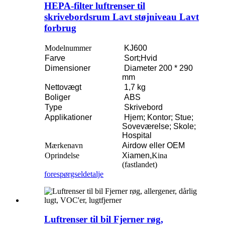
HEPA-filter luftrenser til
skrivebordsrum Lavt støjniveau Lavt
forbrug
Modelnummer
KJ600
Farve
Sort;Hvid
Dimensioner
Diameter 200 * 290
mm
Nettovægt
1,7 kg
Boliger
ABS
Type
Skrivebord
Applikationer
Hjem; Kontor; Stue;
Soveværelse; Skole;
Hospital
Mærkenavn
Airdow eller OEM
Oprindelse
Xiamen,
Kina
(fastlandet)
forespørgsel
detalje
Luftrenser til bil Fjerner røg,