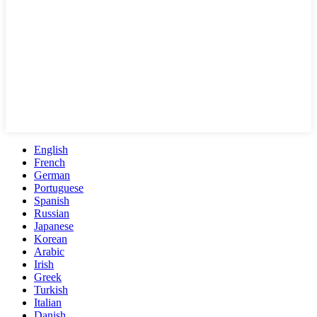
English
French
German
Portuguese
Spanish
Russian
Japanese
Korean
Arabic
Irish
Greek
Turkish
Italian
Danish