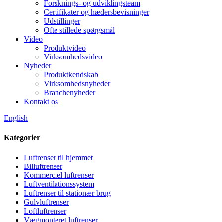
Forsknings- og udviklingsteam
Certifikater og hædersbevisninger
Udstillinger
Ofte stillede spørgsmål
Video
Produktvideo
Virksomhedsvideo
Nyheder
Produktkendskab
Virksomhedsnyheder
Branchenyheder
Kontakt os
English
Kategorier
Luftrenser til hjemmet
Billuftrenser
Kommerciel luftrenser
Luftventilationssystem
Luftrenser til stationær brug
Gulvluftrenser
Loftluftrenser
Vægmonteret luftrenser