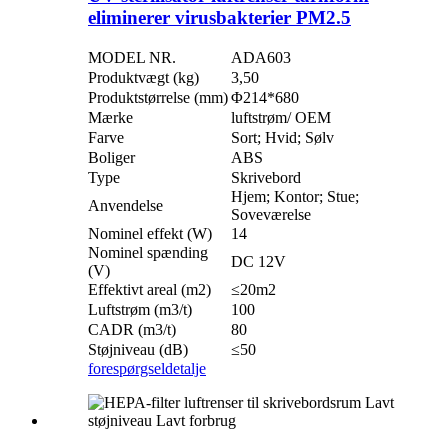
eliminerer virusbakterier PM2.5
MODEL NR.
ADA603
Produktvægt (kg)
3,50
Produktstørrelse (mm)
Φ214*680
Mærke
luftstrøm/ OEM
Farve
Sort; Hvid; Sølv
Boliger
ABS
Type
Skrivebord
Hjem; Kontor; Stue;
Anvendelse
Soveværelse
Nominel effekt (W)
14
Nominel spænding
DC 12V
(V)
Effektivt areal (m2)
≤20m2
Luftstrøm (m3/t)
100
CADR (m3/t)
80
Støjniveau (dB)
≤50
forespørgsel
detalje