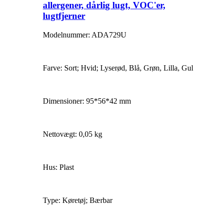
allergener, dårlig lugt, VOC'er,
lugtfjerner
Modelnummer: ADA729U
Farve: Sort; Hvid; Lyserød, Blå, Grøn, Lilla, Gul
Dimensioner: 95*56*42 mm
Nettovægt: 0,05 kg
Hus: Plast
Type: Køretøj; Bærbar