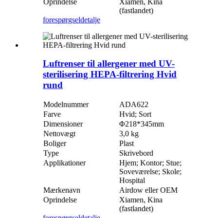
Oprindelse
Xiamen, Kina
(fastlandet)
forespørgsel
detalje
Luftrenser til allergener med UV-
sterilisering HEPA-filtrering Hvid
rund
Modelnummer
ADA622
Farve
Hvid; Sort
Dimensioner
Φ218*345mm
Nettovægt
3,0 kg
Boliger
Plast
Type
Skrivebord
Applikationer
Hjem; Kontor; Stue;
Soveværelse; Skole;
Hospital
Mærkenavn
Airdow eller OEM
Oprindelse
Xiamen, Kina
(fastlandet)
forespørgsel
detalje