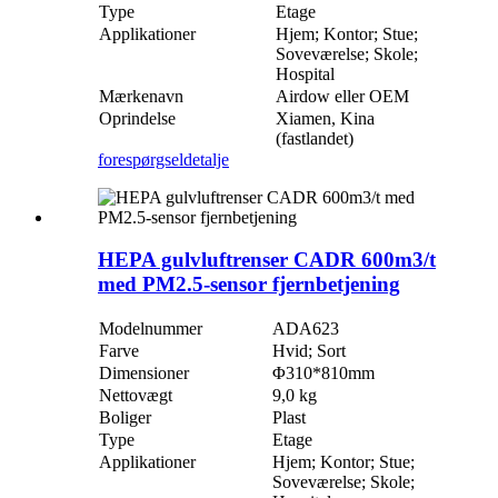
Type
Etage
Applikationer
Hjem; Kontor; Stue;
Soveværelse; Skole;
Hospital
Mærkenavn
Airdow eller OEM
Oprindelse
Xiamen, Kina
(fastlandet)
forespørgsel
detalje
HEPA gulvluftrenser CADR 600m3/t
med PM2.5-sensor fjernbetjening
Modelnummer
ADA623
Farve
Hvid; Sort
Dimensioner
Φ310*810mm
Nettovægt
9,0 kg
Boliger
Plast
Type
Etage
Applikationer
Hjem; Kontor; Stue;
Soveværelse; Skole;