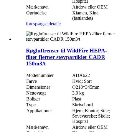
Hospital
Mærkenavn
Airdow eller OEM
Oprindelse
Xiamen, Kina
(fastlandet)
forespørgsel
detalje
Røgluftrenser til WildFire HEPA-
filter fjerner støvpartikler CADR
150m3/t
Modelnummer
ADA622
Farve
Hvid; Sort
Dimensioner
Φ218*345mm
Nettovægt
3,0 kg
Boliger
Plast
Type
Skrivebord
Applikationer
Hjem; Kontor; Stue;
Soveværelse; Skole;
Hospital
Mærkenavn
Airdow eller OEM