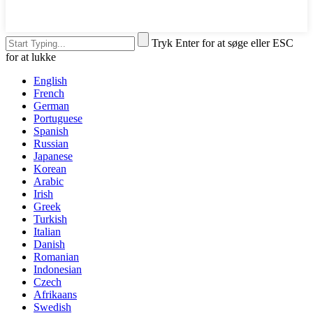
Tryk Enter for at søge eller ESC
for at lukke
English
French
German
Portuguese
Spanish
Russian
Japanese
Korean
Arabic
Irish
Greek
Turkish
Italian
Danish
Romanian
Indonesian
Czech
Afrikaans
Swedish