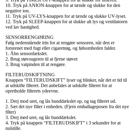
10. Tryk på ANION-knappen for at tænde og slukke for den
negative ion.
11. Tryk på UV-LYS-knappen for at tænde og slukke UV-lyset.
12. Tryk på SLEEP-knappen for at slukke alt lys og ventilatoren
ved lav hastighed.
SENSORRENGØRING
Følg nedenstående trin for at rengøre sensoren, når den er
forurenet med fugt eller cigaretrøg, og følsomheden falder.
1. Åbn sensordækslet.
2. Brug støvsugeren til at fjerne støvet
3. Brug vatpinden til at rengøre.
FILTERUDSKIFTNING
Knappen “FILTERUDSKIFT” lyser og blinker, når det er tid til
at udskifte filteret. Det anbefales at udskifte filteret for at
opretholde filterets ydeevne.
1. Drej mod uret, og lås bunddækslet op, og tag filteret ud.
2. Sæt det nye filter i enheden. (Fjern emballageposen fra det nye
filter)
3. Drej med uret, og lås bunddækslet.
4. Tryk på knappen “FILTERUDSKIFT” i 3 sekunder for at
nulstille.