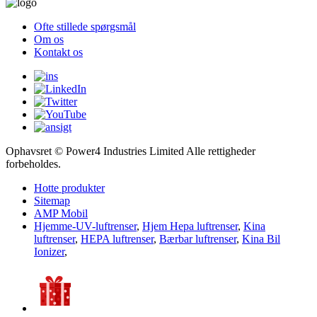
Ofte stillede spørgsmål
Om os
Kontakt os
Ophavsret © Power4 Industries Limited Alle rettigheder
forbeholdes.
Hotte produkter
Sitemap
AMP Mobil
Hjemme-UV-luftrenser
,
Hjem Hepa luftrenser
,
Kina
luftrenser
,
HEPA luftrenser
,
Bærbar luftrenser
,
Kina Bil
Ionizer
,