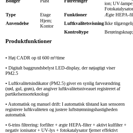
Boliger
Plast
Filtreringer
ion; UV-lampe
Fotokatalysato
Type
Etage
Funktioner
Ægte HEPA-fil
Hjem;
Anvendelse
Luftkvalitetsvisning
Ikke tilgængeli
Kontor
Kontroltype
Berøringsknap
Produktfunktioner
• Høj CADR op til 600 m³/time
• Digitalt baggrundsbelyst LED-display, der nøjagtigt viser
PM2.5
• Luftkvalitetsindikator (PM2.5) giver en synlig farveændring
(rød, gul, grøn), der angiver luftkvalitetsniveauet registreret af
partikelsensorteknologi
• Automatisk og manuel drift: I automatisk tilstand kan sensoren
registrere luftkvaliteten og justere luftstrømningshastigheden
automatisk
• 6-trins filtrering: forfilter + ægte HEPA-filter + aktivt kulfilter +
negativ ionisator + UV-lys + fotokatalysator fjerner effektivt