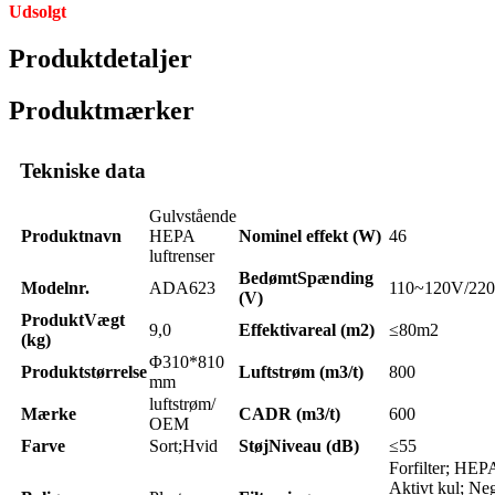
Udsolgt
Produktdetaljer
Produktmærker
Tekniske data
Gulvstående
Produktnavn
HEPA
Nominel effekt (W)
46
luftrenser
Bedømt
Spænding
Modelnr.
ADA623
110~120V/22
(V)
Produkt
Vægt
9,0
Effektiv
areal (m2)
≤80m2
(kg)
Φ310*810
Produktstørrelse
Luftstrøm (m3/t)
800
mm
luftstrøm/
Mærke
CADR (m3/t)
600
OEM
Farve
Sort;Hvid
Støj
Niveau (dB)
≤55
Forfilter; HEP
Aktivt kul; Ne