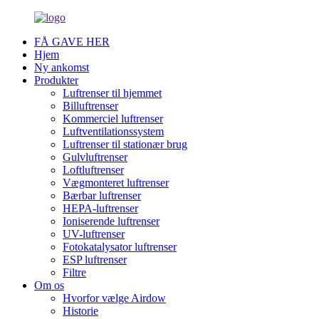
FÅ GAVE HER
Hjem
Ny ankomst
Produkter
Luftrenser til hjemmet
Billuftrenser
Kommerciel luftrenser
Luftventilationssystem
Luftrenser til stationær brug
Gulvluftrenser
Loftluftrenser
Vægmonteret luftrenser
Bærbar luftrenser
HEPA-luftrenser
Ioniserende luftrenser
UV-luftrenser
Fotokatalysator luftrenser
ESP luftrenser
Filtre
Om os
Hvorfor vælge Airdow
Historie