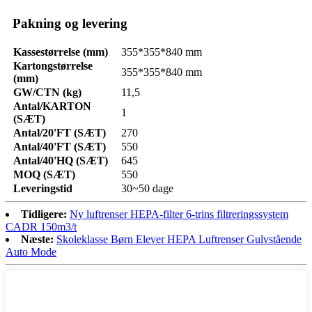
Pakning og levering
Kassestørrelse (mm)
355*355*840 mm
Kartongstørrelse
355*355*840 mm
(mm)
GW/CTN (kg)
11,5
Antal/KARTON
1
(SÆT)
Antal/20'FT (SÆT)
270
Antal/40'FT (SÆT)
550
Antal/40'HQ (SÆT)
645
MOQ (SÆT)
550
Leveringstid
30~50 dage
Tidligere:
Ny luftrenser HEPA-filter 6-trins filtreringssystem
CADR 150m3/t
Næste:
Skoleklasse Børn Elever HEPA Luftrenser Gulvstående
Auto Mode