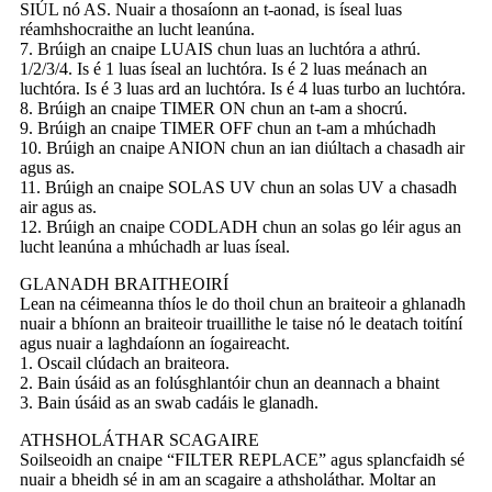
SIÚL nó AS. Nuair a thosaíonn an t-aonad, is íseal luas
réamhshocraithe an lucht leanúna.
7. Brúigh an cnaipe LUAIS chun luas an luchtóra a athrú.
1/2/3/4. Is é 1 luas íseal an luchtóra. Is é 2 luas meánach an
luchtóra. Is é 3 luas ard an luchtóra. Is é 4 luas turbo an luchtóra.
8. Brúigh an cnaipe TIMER ON chun an t-am a shocrú.
9. Brúigh an cnaipe TIMER OFF chun an t-am a mhúchadh
10. Brúigh an cnaipe ANION chun an ian diúltach a chasadh air
agus as.
11. Brúigh an cnaipe SOLAS UV chun an solas UV a chasadh
air agus as.
12. Brúigh an cnaipe CODLADH chun an solas go léir agus an
lucht leanúna a mhúchadh ar luas íseal.
GLANADH BRAITHEOIRÍ
Lean na céimeanna thíos le do thoil chun an braiteoir a ghlanadh
nuair a bhíonn an braiteoir truaillithe le taise nó le deatach toitíní
agus nuair a laghdaíonn an íogaireacht.
1. Oscail clúdach an braiteora.
2. Bain úsáid as an folúsghlantóir chun an deannach a bhaint
3. Bain úsáid as an swab cadáis le glanadh.
ATHSHOLÁTHAR SCAGAIRE
Soilseoidh an cnaipe “FILTER REPLACE” agus splancfaidh sé
nuair a bheidh sé in am an scagaire a athsholáthar. Moltar an