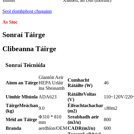
Bunús
Xiamen, an tSín (mórthír)
Seol ríomhphost chugainn
As Stoc
Sonraí Táirge
Clibeanna Táirge
Sonraí Teicniúla
Glantóir Aeir
Cumhacht
Ainm an Táirge
HEPA Urláir
46
Rátáilte (W)
ina Sheasamh
Rátáilte
Voltas
Uimhir Mhúnla
ADA623
110~120V/220
(V)
Táirge
Meáchan
Éifeachtach
achar
9.0
≤80m2
(kg)
(m2)
Φ310 * 810
Sreabhadh aeir
Méid an Táirge
800
mm
(m3/u)
Branda
aerdhíon/OEM
CADR(m3/u)
600