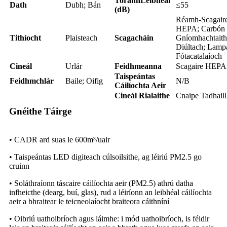
Torann
Leibhéal
Dath
Dubh; Bán
≤55
(dB)
Réamh-Scagaire
HEPA; Carbón
Tithíocht
Plaisteach
Scagacháin
Gníomhachtaith
Diúltach; Lamp
Fótacatalaíoch
Cineál
Urlár
Feidhmeanna
Scagaire HEPA 
Taispeántas
Feidhmchlár
Baile; Oifig
N/B
Cáilíochta Aeir
Cineál Rialaithe
Cnaipe Tadhaill
Gnéithe Táirge
• CADR ard suas le 600m³/uair
• Taispeántas LED digiteach cúlsoilsithe, ag léiriú PM2.5 go
cruinn
• Soláthraíonn táscaire cáilíochta aeir (PM2.5) athrú datha
infheicthe (dearg, buí, glas), rud a léiríonn an leibhéal cáilíochta
aeir a bhraitear le teicneolaíocht braiteora cáithníní
• Oibriú uathoibríoch agus láimhe: i mód uathoibríoch, is féidir