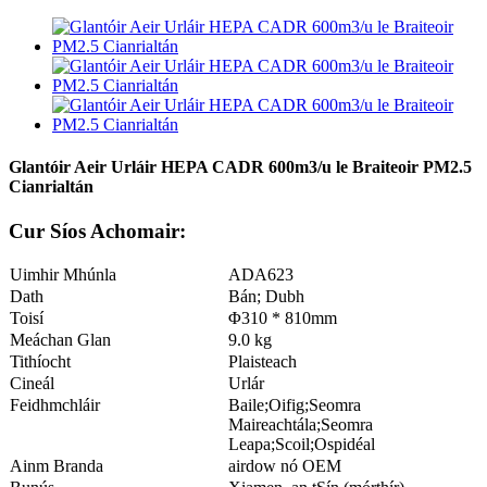
Glantóir Aeir Urláir HEPA CADR 600m3/u le Braiteoir PM2.5
Cianrialtán
Cur Síos Achomair:
Uimhir Mhúnla
ADA623
Dath
Bán; Dubh
Toisí
Φ310 * 810mm
Meáchan Glan
9.0 kg
Tithíocht
Plaisteach
Cineál
Urlár
Feidhmchláir
Baile;Oifig;Seomra
Maireachtála;Seomra
Leapa;Scoil;Ospidéal
Ainm Branda
airdow nó OEM