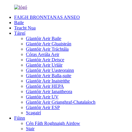
FAIGH BRONNTANAS ANSEO
Baile
Teacht Nua
Táirgí
Glantóir Aeir Baile
Glantóir Aeir Gluaisteán
Glantóir Aeir Tráchtála
Córas Aerála Aeir
Glantóir Aeir Deisce
Glantóir Aeir Urláir
Glantóir Aeir Uasteorainn
Glantóir Aeir Balla-suite
Glantóir Aeir Inaistrithe
Glantóir Aeir HEPA
Glantóir Aeir Ianaitheora
Glantóir Aeir UV
Glantóir Aeir Grianghraf-Chatalaíoch
Glantóir Aeir ESP
Scagairí
Fúinn
Cén Fáth Roghnaigh Airdow
Stair