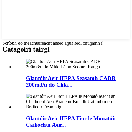
Scríobh do theachtaireacht anseo agus seol chugainn í
Catagóirí táirgí
Glantóir Aeir HEPA Seasamh CADR
200m3/u do Chla...
Glantóir Aeir HEPA Fíor le Monatóir
Cáilíochta Aeir...