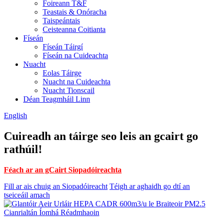
Foireann T&F
Teastais & Onóracha
Taispeántais
Ceisteanna Coitianta
Físeán
Físeán Táirgí
Físeán na Cuideachta
Nuacht
Eolas Táirge
Nuacht na Cuideachta
Nuacht Tionscail
Déan Teagmháil Linn
English
Cuireadh an táirge seo leis an gcairt go
rathúil!
Féach ar an gCairt Siopadóireachta
Fill ar ais chuig an Siopadóireacht
Téigh ar aghaidh go dtí an
tseiceáil amach