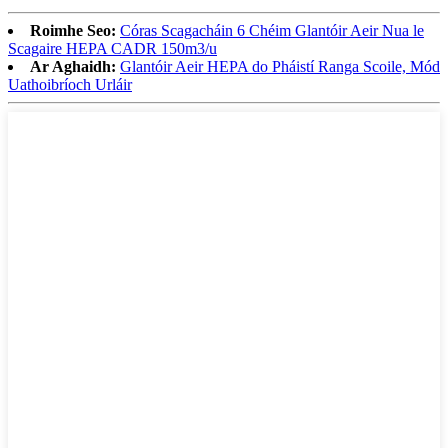
Roimhe Seo:
Córas Scagacháin 6 Chéim Glantóir Aeir Nua le
Scagaire HEPA CADR 150m3/u
Ar Aghaidh:
Glantóir Aeir HEPA do Pháistí Ranga Scoile, Mód
Uathoibríoch Urláir