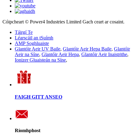
Cóipcheart © Power4 Industries Limited Gach ceart ar cosaint.
Táirgí Te
Léarscáil an tSuímh
AMP Soghluaiste
Glantóir Aeir UV Baile
,
Glantóir Aeir Hepa Baile
,
Glantóir
Aeir na Síne
,
Glantóir Aeir Hepa
,
Glantóir Aeir Inaistrithe
,
Ionizer Gluaisteán na Síne
,
FAIGH GITT ANSEO
Ríomhphost