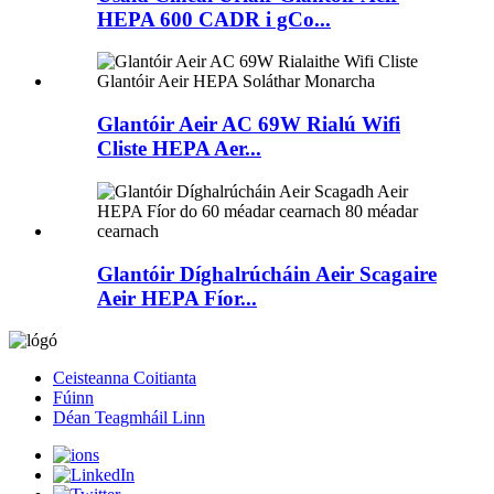
HEPA 600 CADR i gCo...
Glantóir Aeir AC 69W Rialú Wifi
Cliste HEPA Aer...
Glantóir Díghalrúcháin Aeir Scagaire
Aeir HEPA Fíor...
Ceisteanna Coitianta
Fúinn
Déan Teagmháil Linn