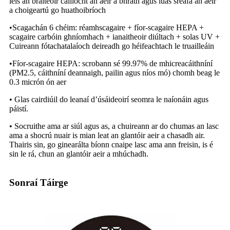
leis an braiteoir cáilíocht an aeir a bhrath agus luas sreafa an aeir
a choigeartú go huathoibríoch
•Scagachán 6 chéim: réamhscagaire + fíor-scagaire HEPA +
scagaire carbóin ghníomhach + ianaitheoir diúltach + solas UV +
Cuireann fótachatalaíoch deireadh go héifeachtach le truailleáin
•Fíor-scagaire HEPA: scrobann sé 99.97% de mhicreacáithníní
(PM2.5, cáithníní deannaigh, pailin agus níos mó) chomh beag le
0.3 micrón ón aer
• Glas cairdiúil do leanaí d’úsáideoirí seomra le naíonáin agus
páistí.
• Socruithe ama ar siúl agus as, a chuireann ar do chumas an lasc
ama a shocrú nuair is mian leat an glantóir aeir a chasadh air.
Thairis sin, go ginearálta bíonn cnaipe lasc ama ann freisin, is é
sin le rá, chun an glantóir aeir a mhúchadh.
Sonraí Táirge