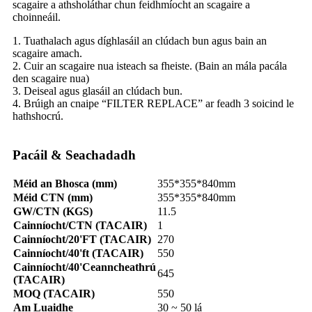
scagaire a athsholáthar chun feidhmíocht an scagaire a
choinneáil.
1. Tuathalach agus díghlasáil an clúdach bun agus bain an
scagaire amach.
2. Cuir an scagaire nua isteach sa fheiste. (Bain an mála pacála
den scagaire nua)
3. Deiseal agus glasáil an clúdach bun.
4. Brúigh an cnaipe “FILTER REPLACE” ar feadh 3 soicind le
hathshocrú.
Pacáil & Seachadadh
Méid an Bhosca (mm)
355*355*840mm
Méid CTN (mm)
355*355*840mm
GW/CTN (KGS)
11.5
Cainníocht/CTN (TACAIR)
1
Cainníocht/20'FT (TACAIR)
270
Cainníocht/40'ft (TACAIR)
550
Cainníocht/40'Ceanncheathrú
645
(TACAIR)
MOQ (TACAIR)
550
Am Luaidhe
30 ~ 50 lá