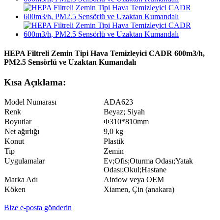
HEPA Filtreli Zemin Tipi Hava Temizleyici CADR 600m3/h,
PM2.5 Sensörlü ve Uzaktan Kumandalı
Kısa Açıklama:
Model Numarası
ADA623
Renk
Beyaz; Siyah
Boyutlar
Φ310*810mm
Net ağırlığı
9,0 kg
Konut
Plastik
Tip
Zemin
Uygulamalar
Ev;Ofis;Oturma Odası;Yatak
Odası;Okul;Hastane
Marka Adı
Airdow veya OEM
Köken
Xiamen, Çin (anakara)
Bize e-posta gönderin