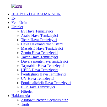
HEDİYEYİ BURADAN ALIN
Ev
Yeni Ürün
Ürünler
Ev Hava Temizleyici
Araba Hava Temizleyici
Ticari Hava Temizleyici
Hava Havalandırma Sistemi
Masaüstü Hava Temizleyici
Zemin Hava Temizleyici
Tavan Hava Temizleyici
Duvara monte hava temizleyici
Taşınabilir Hava Temizleyici
HEPA Hava Temizleyici
İyonlaştırıcı Hava Temizleyici
UV Hava Temizleyici
Fotokatalizörlü Hava Temizleyici
ESP Hava Temizleyici
Filtreler
Hakkımızda
Airdow'u Neden Seçmelisiniz?
Tarih