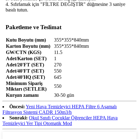
4. Sıfırlamak için "FİLTRE DEĞİŞTİR" düğmesine 3 saniye
basılı tutun.
Paketleme ve Teslimat
Kutu Boyutu (mm)
355*355*840mm
Karton Boyutu (mm)
355*355*840mm
GW/CTN (KGS)
11.5
Adet/Karton (SET)
1
Adet/20'FT (SET)
270
Adet/40'FT (SET)
550
Adet/40'HQ (SET)
645
Minimum Sipariş
550
Miktarı (SETLER)
Kurşun zamanı
30-50 gün
Öncesi:
Yeni Hava Temizleyici HEPA Filtre 6 Aşamalı
Filtrasyon Sistemi CADR 150m3/h
Sonraki:
Okul Sınıfı Çocuklar Öğrenciler HEPA Hava
Temizleyici Yer Tipi Otomatik Mod