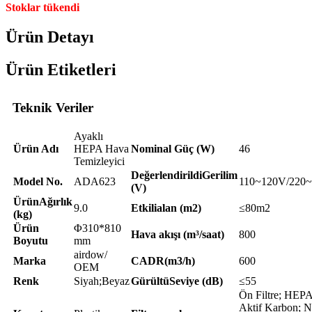
Stoklar tükendi
Ürün Detayı
Ürün Etiketleri
Teknik Veriler
Ayaklı
Ürün Adı
HEPA Hava
Nominal Güç (W)
46
Temizleyici
Değerlendirildi
Gerilim
Model No.
ADA623
110~120V/220
(V)
Ürün
Ağırlık
9.0
Etkili
alan (m2)
≤80m2
(kg)
Ürün
Φ310*810
Hava akışı (m³/saat)
800
Boyutu
mm
airdow/
Marka
CADR(m3/h)
600
OEM
Renk
Siyah;Beyaz
Gürültü
Seviye (dB)
≤55
Ön Filtre; HEPA
Aktif Karbon; N