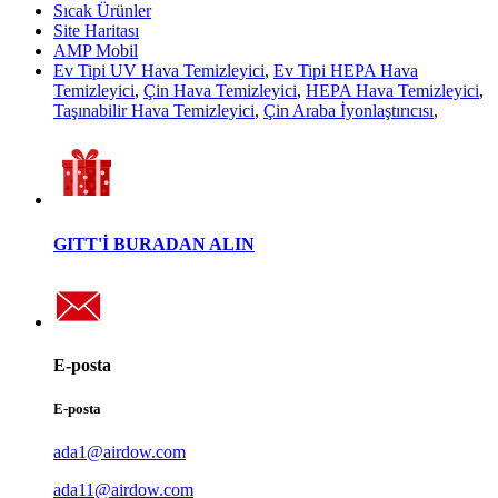
Sıcak Ürünler
Site Haritası
AMP Mobil
Ev Tipi UV Hava Temizleyici
,
Ev Tipi HEPA Hava
Temizleyici
,
Çin Hava Temizleyici
,
HEPA Hava Temizleyici
,
Taşınabilir Hava Temizleyici
,
Çin Araba İyonlaştırıcısı
,
GITT'İ BURADAN ALIN
E-posta
E-posta
ada1@airdow.com
ada11@airdow.com