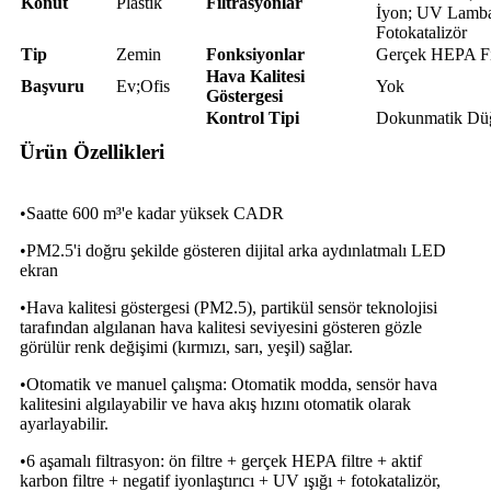
Konut
Plastik
Filtrasyonlar
İyon; UV Lamb
Fotokatalizör
Tip
Zemin
Fonksiyonlar
Gerçek HEPA Fi
Hava Kalitesi
Başvuru
Ev;Ofis
Yok
Göstergesi
Kontrol Tipi
Dokunmatik Dü
Ürün Özellikleri
•Saatte 600 m³'e kadar yüksek CADR
•PM2.5'i doğru şekilde gösteren dijital arka aydınlatmalı LED
ekran
•Hava kalitesi göstergesi (PM2.5), partikül sensör teknolojisi
tarafından algılanan hava kalitesi seviyesini gösteren gözle
görülür renk değişimi (kırmızı, sarı, yeşil) sağlar.
•Otomatik ve manuel çalışma: Otomatik modda, sensör hava
kalitesini algılayabilir ve hava akış hızını otomatik olarak
ayarlayabilir.
•6 aşamalı filtrasyon: ön filtre + gerçek HEPA filtre + aktif
karbon filtre + negatif iyonlaştırıcı + UV ışığı + fotokatalizör,