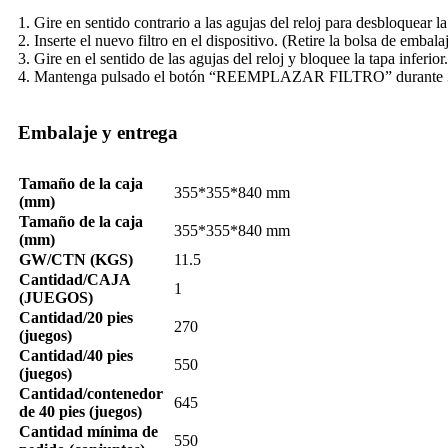
1. Gire en sentido contrario a las agujas del reloj para desbloquear la ta
2. Inserte el nuevo filtro en el dispositivo. (Retire la bolsa de embalaj
3. Gire en el sentido de las agujas del reloj y bloquee la tapa inferior.
4. Mantenga pulsado el botón “REEMPLAZAR FILTRO” durante 3 s
Embalaje y entrega
Tamaño de la caja
355*355*840 mm
(mm)
Tamaño de la caja
355*355*840 mm
(mm)
GW/CTN (KGS)
11.5
Cantidad/CAJA
1
(JUEGOS)
Cantidad/20 pies
270
(juegos)
Cantidad/40 pies
550
(juegos)
Cantidad/contenedor
645
de 40 pies (juegos)
Cantidad mínima de
550