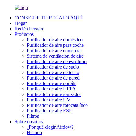
CONSIGUE TU REGALO AQUÍ
Hogar
Recién llegado
Productos
Purificador de aire doméstico
Purificador de aire para coche
Purificador de aire comercial
Sistema de ventilación de aire
Purificador de aire de escritorio
Purificador de aire de suelo
Purificador de aire de techo
Purificador de aire de pared
Purificador de aire portátil
Purificador de aire HEPA
Purificador de aire ionizador
Purificador de aire UV
Purificador de aire fotocatalítico
Purificador de aire ESP
Filtros
Sobre nosotros
¿Por qué elegir Airdow?
Historia