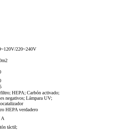
0~120V/220~240V
0m2
0
0
5
filtro; HEPA; Carbón activado;
nes negativos; Lámpara UV;
ocatalizador
ltro HEPA verdadero
/ A
ón táctil;