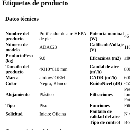
Etiquetas de producto
Datos técnicos
Nombre del
Purificador de aire HEPA
Potencia nominal
46
producto
de pie
(W)
Número de
Calificado
Voltaje
ADA623
11
modelo
(V)
Producto
Peso
9.0
Eficaz
área (m2)
≤8
(kg)
Tamaño del
Caudal de aire
Φ310*810 mm
80
producto
(m³/h)
Marca
airdow/ OEM
CADR (m³/h)
60
Color
Negro; Blanco
Ruido
Nivel (dB)
≤5
Pre
Alojamiento
Plástico
Filtraciones
Io
Fot
Tipo
Piso
Funciones
Fi
Pantalla de
Solicitud
Inicio; Oficina
N 
calidad del aire
Tipo de control
Bot