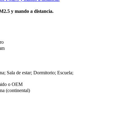
M2.5 y mando a distancia.
ro
mm
na; Sala de estar; Dormitorio; Escuela;
imido o OEM
a (continental)