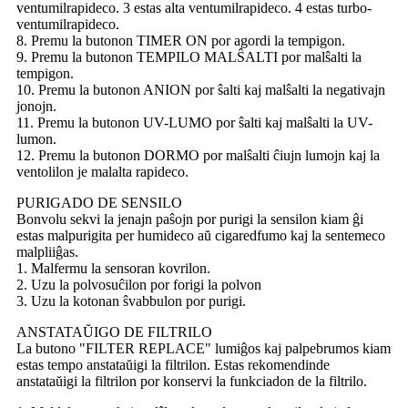
ventumilrapideco. 3 estas alta ventumilrapideco. 4 estas turbo-
ventumilrapideco.
8. Premu la butonon TIMER ON por agordi la tempigon.
9. Premu la butonon TEMPILO MALŜALTI por malŝalti la
tempigon.
10. Premu la butonon ANION por ŝalti kaj malŝalti la negativajn
jonojn.
11. Premu la butonon UV-LUMO por ŝalti kaj malŝalti la UV-
lumon.
12. Premu la butonon DORMO por malŝalti ĉiujn lumojn kaj la
ventolilon je malalta rapideco.
PURIGADO DE SENSILO
Bonvolu sekvi la jenajn paŝojn por purigi la sensilon kiam ĝi
estas malpurigita per humideco aŭ cigaredfumo kaj la sentemeco
malpliiĝas.
1. Malfermu la sensoran kovrilon.
2. Uzu la polvosuĉilon por forigi la polvon
3. Uzu la kotonan ŝvabbulon por purigi.
ANSTATAŬIGO DE FILTRILO
La butono "FILTER REPLACE" lumiĝos kaj palpebrumos kiam
estas tempo anstataŭigi la filtrilon. Estas rekomendinde
anstataŭigi la filtrilon por konservi la funkciadon de la filtrilo.