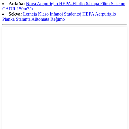
Antaŭa:
Nova Aerpurigilo HEPA-Filtrilo 6-ŝtupa Filtra Sistemo
CADR 150m3/h
Sekva:
Lerneja Klaso Infanoj Studentoj HEPA Aerpurigilo
Planka Staranta Aŭtomata Reĝimo