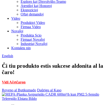
Esploro kaj Disvolviĝo-Teamo
Atestiloj kaj Honoroj
Ekspozicioj
Oftaj demandoj
Video
Produktoj Video
Firmaa Video
Novaĵoj
Produkta Scio
Firmaaj Novaĵoj
Industriaj Novaĵoj
Kontaktu nin
English
Ĉi tiu produkto estis sukcese aldonita al la
ĉaro!
Vidi Aĉetĉaron
Reveno al Butikumado
Daŭrigu al Kaso