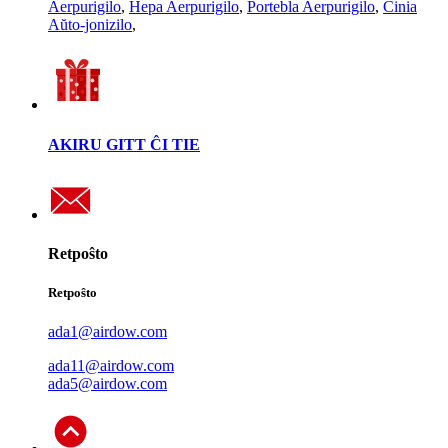
Aerpurigilo
,
Hepa Aerpurigilo
,
Portebla Aerpurigilo
,
Ĉinia
Aŭto-jonizilo
,
AKIRU GITT ĈI TIE
Retpoŝto
Retpoŝto
ada1@airdow.com
ada11@airdow.com
ada5@airdow.com