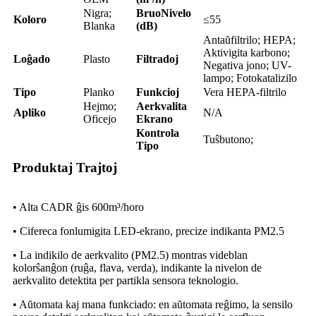
Nigra;
Bruo
Nivelo
Koloro
≤55
Blanka
(dB)
Antaŭfiltrilo; HEPA;
Aktivigita karbono;
Loĝado
Plasto
Filtradoj
Negativa jono; UV-
lampo; Fotokatalizilo
Tipo
Planko
Funkcioj
Vera HEPA-filtrilo
Hejmo;
Aerkvalita
Apliko
N/A
Oficejo
Ekrano
Kontrola
Tuŝbutono;
Tipo
Produktaj Trajtoj
• Alta CADR ĝis 600m³/horo
• Cifereca fonlumigita LED-ekrano, precize indikanta PM2.5
• La indikilo de aerkvalito (PM2.5) montras videblan
kolorŝanĝon (ruĝa, flava, verda), indikante la nivelon de
aerkvalito detektita per partikla sensora teknologio.
• Aŭtomata kaj mana funkciado: en aŭtomata reĝimo, la sensilo