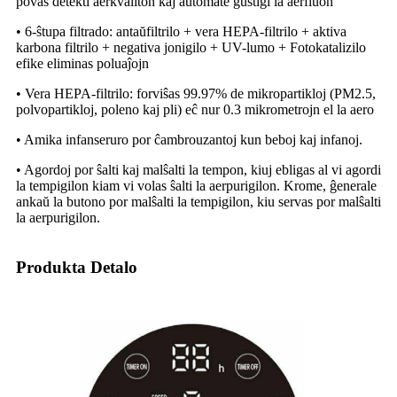
povas detekti aerkvaliton kaj aŭtomate ĝustigi la aerfluon
• 6-ŝtupa filtrado: antaŭfiltrilo + vera HEPA-filtrilo + aktiva
karbona filtrilo + negativa jonigilo + UV-lumo + Fotokatalizilo
efike eliminas poluaĵojn
• Vera HEPA-filtrilo: forviŝas 99.97% de mikropartikloj (PM2.5,
polvopartikloj, poleno kaj pli) eĉ nur 0.3 mikrometrojn el la aero
• Amika infanseruro por ĉambrouzantoj kun beboj kaj infanoj.
• Agordoj por ŝalti kaj malŝalti la tempon, kiuj ebligas al vi agordi
la tempigilon kiam vi volas ŝalti la aerpurigilon. Krome, ĝenerale
ankaŭ la butono por malŝalti la tempigilon, kiu servas por malŝalti
la aerpurigilon.
Produkta Detalo