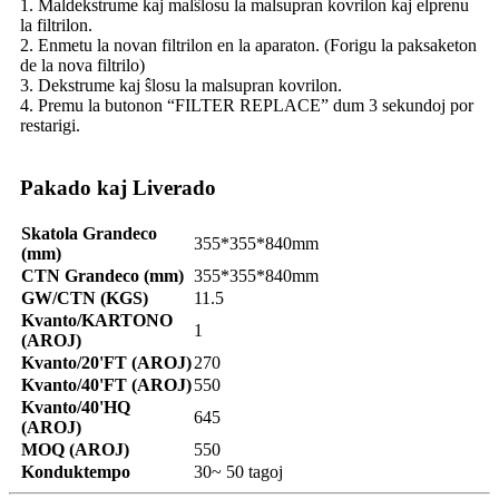
1. Maldekstrume kaj malŝlosu la malsupran kovrilon kaj elprenu
la filtrilon.
2. Enmetu la novan filtrilon en la aparaton. (Forigu la paksaketon
de la nova filtrilo)
3. Dekstrume kaj ŝlosu la malsupran kovrilon.
4. Premu la butonon “FILTER REPLACE” dum 3 sekundoj por
restarigi.
Pakado kaj Liverado
Skatola Grandeco
355*355*840mm
(mm)
CTN Grandeco (mm)
355*355*840mm
GW/CTN (KGS)
11.5
Kvanto/KARTONO
1
(AROJ)
Kvanto/20'FT (AROJ)
270
Kvanto/40'FT (AROJ)
550
Kvanto/40'HQ
645
(AROJ)
MOQ (AROJ)
550
Konduktempo
30~ 50 tagoj