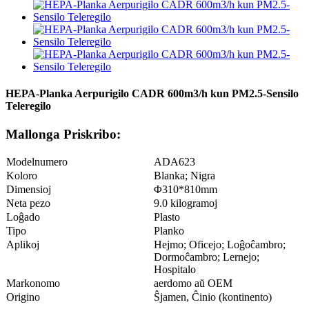
HEPA-Planka Aerpurigilo CADR 600m3/h kun PM2.5-Sensilo
Teleregilo
Mallonga Priskribo:
Modelnumero
ADA623
Koloro
Blanka; Nigra
Dimensioj
Φ310*810mm
Neta pezo
9.0 kilogramoj
Loĝado
Plasto
Tipo
Planko
Aplikoj
Hejmo; Oficejo; Loĝoĉambro;
Dormoĉambro; Lernejo;
Hospitalo
Markonomo
aerdomo aŭ OEM
Origino
Ŝjamen, Ĉinio (kontinento)