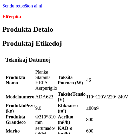
Sendu retpoŝton al ni
Elĉerpita
Produkta Detalo
Produktaj Etikedoj
Teknikaj Datumoj
Planka
Produkta
Staranta
Taksita
46
Nomo
HEPA
Potenco (W)
Aerpurigilo
Taksite
Tensio
Modelnumero
ADA623
110~120V/220~240V
(V)
Produkto
Pezo
Efika
areo
9.0
≤80m²
(kg)
(m²)
Produkta
Φ310*810
Aerfluo
800
Grandeco
mm
(m³/h)
aerumado/
KAD-o
Marko
600
OEM
(m³/h)