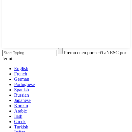
Premu enen por serĉi aŭ ESC por
fermi
English
French
German
Portuguese
Spanish
Russian
Japanese
Korean
Arabic
Irish
Greek
Turkish