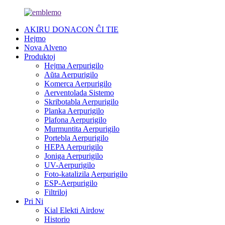
AKIRU DONACON ĈI TIE
Hejmo
Nova Alveno
Produktoj
Hejma Aerpurigilo
Aŭta Aerpurigilo
Komerca Aerpurigilo
Aerventolada Sistemo
Skribotabla Aerpurigilo
Planka Aerpurigilo
Plafona Aerpurigilo
Murmuntita Aerpurigilo
Portebla Aerpurigilo
HEPA Aerpurigilo
Joniga Aerpurigilo
UV-Aerpurigilo
Foto-katalizila Aerpurigilo
ESP-Aerpurigilo
Filtriloj
Pri Ni
Kial Elekti Airdow
Historio