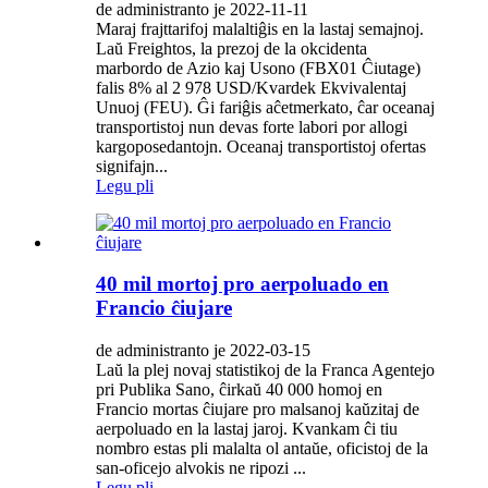
de administranto je 2022-11-11
Maraj frajttarifoj malaltiĝis en la lastaj semajnoj.
Laŭ Freightos, la prezoj de la okcidenta
marbordo de Azio kaj Usono (FBX01 Ĉiutage)
falis 8% al 2 978 USD/Kvardek Ekvivalentaj
Unuoj (FEU). Ĝi fariĝis aĉetmerkato, ĉar oceanaj
transportistoj nun devas forte labori por allogi
kargoposedantojn. Oceanaj transportistoj ofertas
signifajn...
Legu pli
40 mil mortoj pro aerpoluado en
Francio ĉiujare
de administranto je 2022-03-15
Laŭ la plej novaj statistikoj de la Franca Agentejo
pri Publika Sano, ĉirkaŭ 40 000 homoj en
Francio mortas ĉiujare pro malsanoj kaŭzitaj de
aerpoluado en la lastaj jaroj. Kvankam ĉi tiu
nombro estas pli malalta ol antaŭe, oficistoj de la
san-oficejo alvokis ne ripozi ...
Legu pli