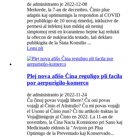
de administranto je 2022-12-08
Merkrede, la 7-an de decembro, Ĉinio plue
adaptis kaj optimumigis la respondon al COVID
per publikigo de 10 novaj rimedoj, inkluzive de
permesi al infektoj kun mildaj aŭ neniuj
simptomoj resti en kvaranteno hejme kaj redukti
la oftecon de nukleacida testado, laŭ deklaro
publikigita de la Ŝtata Konsilio ...
Legu pli
Plej nova afiŝo Ĉina reguligo pli facila
por aerpurigilo-komerco
de administranto je 2022-11-24
Ĉu ĉinoj povas vojaĝi libere? Ĉu oni povas
vojaĝi al Ĉinio el Aŭstralio? Ĉu mi povas vojaĝi
el Usono al Ĉinio nun? Ĉi tiu artikolo traktas la
Vojaĝlimigojn al Ĉinio en 2022. La 11-an de
novembro, la Ĉina Nacia Komisiono pri Sano kaj
Medicinado eldonis la "Avizon pri Plua
Optimigo de la Preventado kaj Konservado...