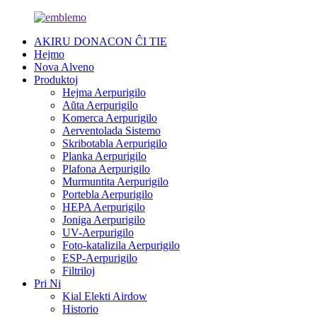
AKIRU DONACON ĈI TIE
Hejmo
Nova Alveno
Produktoj
Hejma Aerpurigilo
Aŭta Aerpurigilo
Komerca Aerpurigilo
Aerventolada Sistemo
Skribotabla Aerpurigilo
Planka Aerpurigilo
Plafona Aerpurigilo
Murmuntita Aerpurigilo
Portebla Aerpurigilo
HEPA Aerpurigilo
Joniga Aerpurigilo
UV-Aerpurigilo
Foto-katalizila Aerpurigilo
ESP-Aerpurigilo
Filtriloj
Pri Ni
Kial Elekti Airdow
Historio