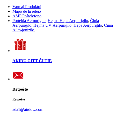
Varmaj Produktoj
Mapo de la retejo
AMP Poŝtelefono
Portebla Aerpurigilo
,
Hejma Hepa Aerpurigilo
,
Ĉinia
Aerpurigilo
,
Hejma UV-Aerpurigilo
,
Hepa Aerpurigilo
,
Ĉinia
Aŭto-jonizilo
,
AKIRU GITT ĈI TIE
Retpoŝto
Retpoŝto
ada1@airdow.com