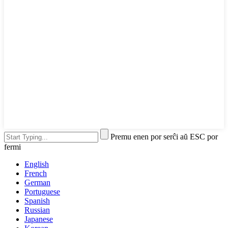
Premu enen por serĉi aŭ ESC por
fermi
English
French
German
Portuguese
Spanish
Russian
Japanese