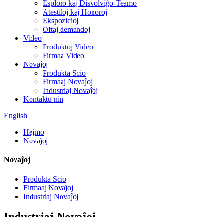
Esploro kaj Disvolviĝo-Teamo
Atestiloj kaj Honoroj
Ekspozicioj
Oftaj demandoj
Video
Produktoj Video
Firmaa Video
Novaĵoj
Produkta Scio
Firmaaj Novaĵoj
Industriaj Novaĵoj
Kontaktu nin
English
Hejmo
Novaĵoj
Novaĵoj
Produkta Scio
Firmaaj Novaĵoj
Industriaj Novaĵoj
Industriaj Novaĵoj