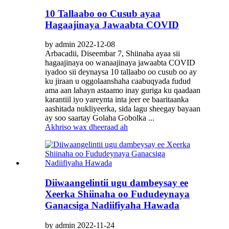
10 Tallaabo oo Cusub ayaa
Hagaajinaya Jawaabta COVID
by admin 2022-12-08
Arbacadii, Diseembar 7, Shiinaha ayaa sii
hagaajinaya oo wanaajinaya jawaabta COVID
iyadoo sii deynaysa 10 tallaabo oo cusub oo ay
ku jiraan u oggolaanshaha caabuqyada fudud
ama aan lahayn astaamo inay guriga ku qaadaan
karantiil iyo yareynta inta jeer ee baaritaanka
aashitada nukliyeerka, sida lagu sheegay bayaan
ay soo saartay Golaha Gobolka ...
Akhriso wax dheeraad ah
Diiwaangelintii ugu dambeysay ee
Xeerka Shiinaha oo Fududeynaya
Ganacsiga Nadiifiyaha Hawada
by admin 2022-11-24