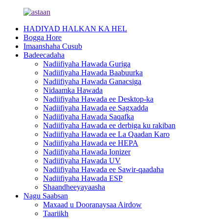
HADIYAD HALKAN KA HEL
Bogga Hore
Imaanshaha Cusub
Badeecadaha
Nadiifiyaha Hawada Guriga
Nadiifiyaha Hawada Baabuurka
Nadiifiyaha Hawada Ganacsiga
Nidaamka Hawada
Nadiifiyaha Hawada ee Desktop-ka
Nadiifiyaha Hawada ee Sagxadda
Nadiifiyaha Hawada Saqafka
Nadiifiyaha Hawada ee derbiga ku rakiban
Nadiifiyaha Hawada ee La Qaadan Karo
Nadiifiyaha Hawada ee HEPA
Nadiifiyaha Hawada Ionizer
Nadiifiyaha Hawada UV
Nadiifiyaha Hawada ee Sawir-qaadaha
Nadiifiyaha Hawada ESP
Shaandheeyayaasha
Nagu Saabsan
Maxaad u Dooranaysaa Airdow
Taariikh