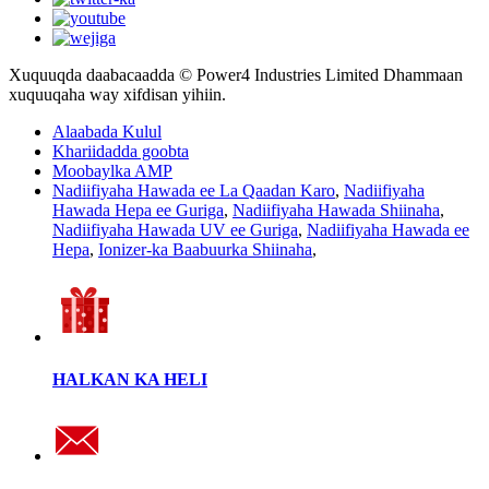
Xuquuqda daabacaadda © Power4 Industries Limited Dhammaan
xuquuqaha way xifdisan yihiin.
Alaabada Kulul
Khariidadda goobta
Moobaylka AMP
Nadiifiyaha Hawada ee La Qaadan Karo
,
Nadiifiyaha
Hawada Hepa ee Guriga
,
Nadiifiyaha Hawada Shiinaha
,
Nadiifiyaha Hawada UV ee Guriga
,
Nadiifiyaha Hawada ee
Hepa
,
Ionizer-ka Baabuurka Shiinaha
,
HALKAN KA HELI