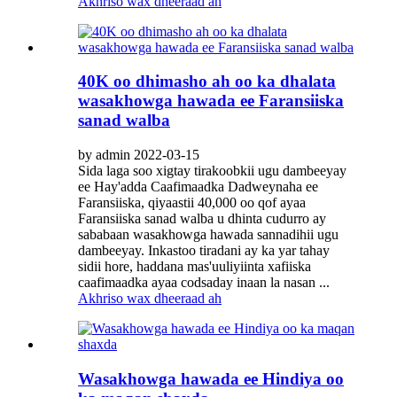
Akhriso wax dheeraad ah
40K oo dhimasho ah oo ka dhalata
wasakhowga hawada ee Faransiiska
sanad walba
by admin 2022-03-15
Sida laga soo xigtay tirakoobkii ugu dambeeyay
ee Hay'adda Caafimaadka Dadweynaha ee
Faransiiska, qiyaastii 40,000 oo qof ayaa
Faransiiska sanad walba u dhinta cudurro ay
sababaan wasakhowga hawada sannadihii ugu
dambeeyay. Inkastoo tiradani ay ka yar tahay
sidii hore, haddana mas'uuliyiinta xafiiska
caafimaadka ayaa codsaday inaan la nasan ...
Akhriso wax dheeraad ah
Wasakhowga hawada ee Hindiya oo