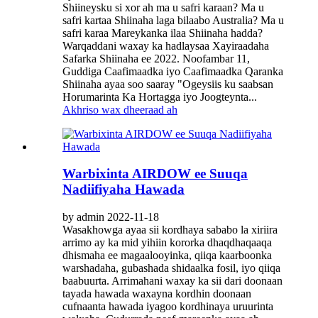
Shiineysku si xor ah ma u safri karaan? Ma u
safri kartaa Shiinaha laga bilaabo Australia? Ma u
safri karaa Mareykanka ilaa Shiinaha hadda?
Warqaddani waxay ka hadlaysaa Xayiraadaha
Safarka Shiinaha ee 2022. Noofambar 11,
Guddiga Caafimaadka iyo Caafimaadka Qaranka
Shiinaha ayaa soo saaray "Ogeysiis ku saabsan
Horumarinta Ka Hortagga iyo Joogteynta...
Akhriso wax dheeraad ah
Warbixinta AIRDOW ee Suuqa
Nadiifiyaha Hawada
by admin 2022-11-18
Wasakhowga ayaa sii kordhaya sababo la xiriira
arrimo ay ka mid yihiin kororka dhaqdhaqaaqa
dhismaha ee magaalooyinka, qiiqa kaarboonka
warshadaha, gubashada shidaalka fosil, iyo qiiqa
baabuurta. Arrimahani waxay ka sii dari doonaan
tayada hawada waxayna kordhin doonaan
cufnaanta hawada iyagoo kordhinaya uruurinta