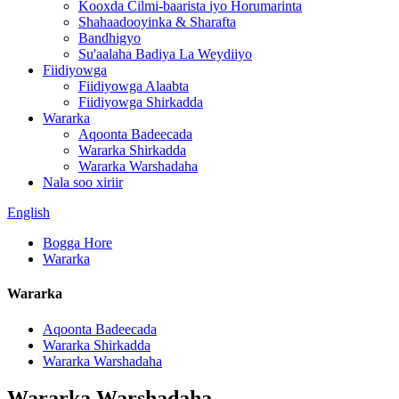
Kooxda Cilmi-baarista iyo Horumarinta
Shahaadooyinka & Sharafta
Bandhigyo
Su'aalaha Badiya La Weydiiyo
Fiidiyowga
Fiidiyowga Alaabta
Fiidiyowga Shirkadda
Wararka
Aqoonta Badeecada
Wararka Shirkadda
Wararka Warshadaha
Nala soo xiriir
English
Bogga Hore
Wararka
Wararka
Aqoonta Badeecada
Wararka Shirkadda
Wararka Warshadaha
Wararka Warshadaha