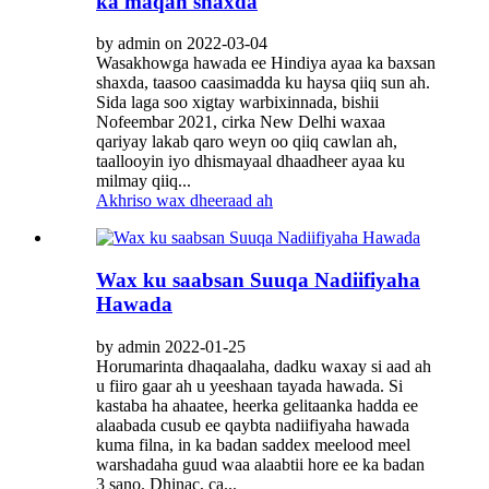
ka maqan shaxda
by admin on 2022-03-04
Wasakhowga hawada ee Hindiya ayaa ka baxsan
shaxda, taasoo caasimadda ku haysa qiiq sun ah.
Sida laga soo xigtay warbixinnada, bishii
Nofeembar 2021, cirka New Delhi waxaa
qariyay lakab qaro weyn oo qiiq cawlan ah,
taallooyin iyo dhismayaal dhaadheer ayaa ku
milmay qiiq...
Akhriso wax dheeraad ah
Wax ku saabsan Suuqa Nadiifiyaha
Hawada
by admin 2022-01-25
Horumarinta dhaqaalaha, dadku waxay si aad ah
u fiiro gaar ah u yeeshaan tayada hawada. Si
kastaba ha ahaatee, heerka gelitaanka hadda ee
alaabada cusub ee qaybta nadiifiyaha hawada
kuma filna, in ka badan saddex meelood meel
warshadaha guud waa alaabtii hore ee ka badan
3 sano. Dhinac, ca...