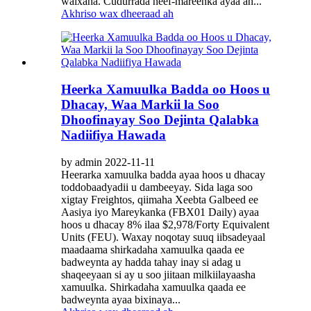
walxaha. Cudurrada neef-mareenka ayaa ah...
Akhriso wax dheeraad ah
Heerka Xamuulka Badda oo Hoos u
Dhacay, Waa Markii la Soo
Dhoofinayay Soo Dejinta Qalabka
Nadiifiya Hawada
by admin 2022-11-11
Heerarka xamuulka badda ayaa hoos u dhacay
toddobaadyadii u dambeeyay. Sida laga soo
xigtay Freightos, qiimaha Xeebta Galbeed ee
Aasiya iyo Mareykanka (FBX01 Daily) ayaa
hoos u dhacay 8% ilaa $2,978/Forty Equivalent
Units (FEU). Waxay noqotay suuq iibsadeyaal
maadaama shirkadaha xamuulka qaada ee
badweynta ay hadda tahay inay si adag u
shaqeeyaan si ay u soo jiitaan milkiilayaasha
xamuulka. Shirkadaha xamuulka qaada ee
badweynta ayaa bixinaya...