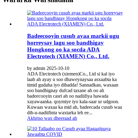
Badeecooyin cusub ayaa markii ugu
horreysay lagu soo bandhigay
Hongkong oo ka socda ADA
Electrotech (XIAMEN) Co., Ltd.
by admin 2025-10-10
ADA Electrotech (xiemen)Co., Ltd si kal iyo
laab ah ayay u soo dhaweynaysaa asxaabta ka
timid gudaha iyo dibadda! Sannadkan, waxaan
soo bandhignay dufcad taxane ah oo ah
badeecooyin casri ah oo nadiifiya hawada
xayawaanka. qoymiye iyo kala-saar ur udgoon.
Kuwaas waxaa ka mid ah, badeecada cusub waa
dib-u-nadiifinta waxtarka leh ee...
Akhriso wax dheeraad ah