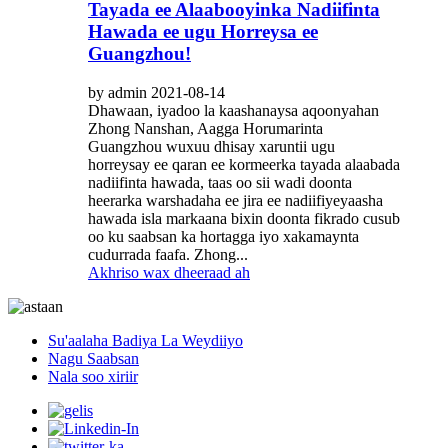
Tayada ee Alaabooyinka Nadiifinta
Hawada ee ugu Horreysa ee
Guangzhou!
by admin 2021-08-14
Dhawaan, iyadoo la kaashanaysa aqoonyahan
Zhong Nanshan, Aagga Horumarinta
Guangzhou wuxuu dhisay xaruntii ugu
horreysay ee qaran ee kormeerka tayada alaabada
nadiifinta hawada, taas oo sii wadi doonta
heerarka warshadaha ee jira ee nadiifiyeyaasha
hawada isla markaana bixin doonta fikrado cusub
oo ku saabsan ka hortagga iyo xakamaynta
cudurrada faafa. Zhong...
Akhriso wax dheeraad ah
Su'aalaha Badiya La Weydiiyo
Nagu Saabsan
Nala soo xiriir