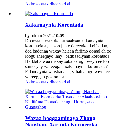
Akhriso wax dheeraad ah
Xakamaynta Korontada
by admin 2021-10-09
Dhawaan, wararka ku saabsan xakamaynta
korontada ayaa soo jiitay dareenka dad badan,
dad badanna waxay heleen fariimo qoraal ah oo
loogu sheegayo inay "badbaadiyaan korontada".
Haddaba waa maxay sababta ugu weyn ee loo
sameeyay wareeggan xakamaynta korontada?
Falanqaynta warshadaha, sababta ugu weyn ee
wareeggan go'doonsan...
Akhriso wax dheeraad ah
Waxaa hoggaaminaya Zhong
Nanshan, Xarunta Kormeerka